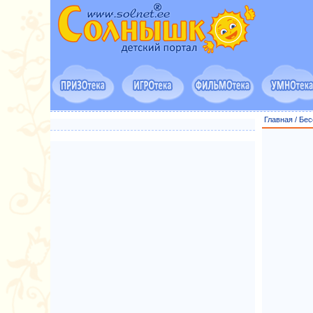
Главная
/
Бес