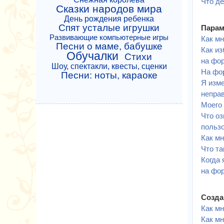
Что де
Сказки народов мира
День рождения ребенка
Спят усталые игрушки
Парам
Развивающие компьютерные игры
Как мн
Песни о маме, бабушке
Как из
Обучалки
Стихи
на фо
Шоу, спектакли, квесты, сценки
На фо
Песни: ноты, караоке
Я изме
непра
Моего 
Что о
польз
Как м
Что та
Когда 
на фо
Созда
Как мн
Как мн