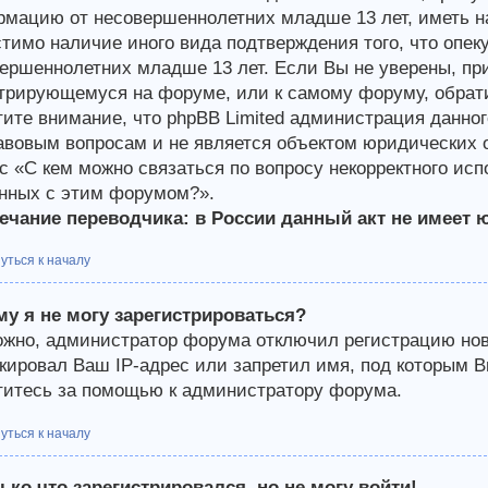
мацию от несовершеннолетних младше 13 лет, иметь на
тимо наличие иного вида подтверждения того, что опе
ершеннолетних младше 13 лет. Если Вы не уверены, при
трирующемуся на форуме, или к самому форуму, обрати
ите внимание, что phpBB Limited администрация данно
авовым вопросам и не является объектом юридических о
с «С кем можно связаться по вопросу некорректного ис
нных с этим форумом?».
чание переводчика: в России данный акт не имеет 
уться к началу
у я не могу зарегистрироваться?
жно, администратор форума отключил регистрацию новы
кировал Ваш IP-адрес или запретил имя, под которым В
итесь за помощью к администратору форума.
уться к началу
ько что зарегистрировался, но не могу войти!