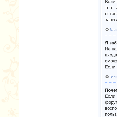
Возмо
того,
остав
зарег
Верн
Я за
Не па
входа
сможе
Если 
Верн
Поче
Если 
форум
воспо
польз