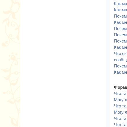
Как мн
Как мн
Почему
Как мн
Почем
Почему
Почем
Как м
Что оз
сообщ
Почем
Как мн
Форма
Что т
Могу 
Что та
Могу 
Что т
Что та