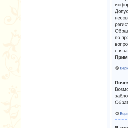
инфор
Допус
несов
регис
Обрат
по пр
вопро
связа
Приме
Верн
Почем
Возмо
забло
Обрат
Верн
Я тол