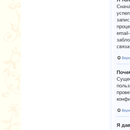
Снача
успел
запис
проце
email
забло
связа
Верн
Почем
Сущес
польз
прове
конфи
Верн
Я дав