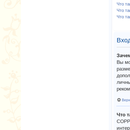
Что т
Что та
Что та
Вход
Заче
Вы мо
разме
допол
личны
реком
Верн
Что 
COPPA
интер