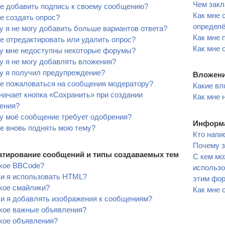
Чем закл
е добавить подпись к своему сообщению?
Как мне 
е создать опрос?
определ
 я не могу добавить больше вариантов ответа?
Как мне 
е отредактировать или удалить опрос?
Как мне 
у мне недоступны некоторые форумы?
 я не могу добавлять вложения?
у я получил предупреждение?
Вложен
не пожаловаться на сообщения модератору?
Какие вл
начает кнопка «Сохранить» при создании
Как мне 
ения?
у моё сообщение требует одобрения?
Информа
е вновь поднять мою тему?
Кто напи
Почему з
тирование сообщений и типы создаваемых тем
С кем мо
акое BBCode?
использо
ли я использовать HTML?
этим фо
кое смайлики?
Как мне 
ли я добавлять изображения к сообщениям?
акое важные объявления?
кое объявления?