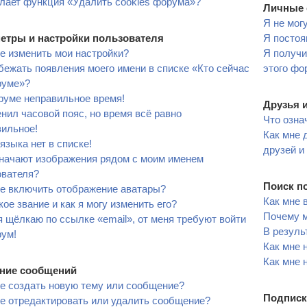
лает функция «Удалить cookies форума»?
Личные 
Я не мог
етры и настройки пользователя
Я постоя
е изменить мои настройки?
Я получи
бежать появления моего имени в списке «Кто сейчас
этого фо
руме»?
руме неправильное время!
Друзья 
нил часовой пояс, но время всё равно
Что озна
вильное!
Как мне 
языка нет в списке!
друзей и
значают изображения рядом с моим именем
ователя?
Поиск п
не включить отображение аватары?
Как мне 
кое звание и как я могу изменить его?
Почему м
я щёлкаю по ссылке «email», от меня требуют войти
В резуль
рум!
Как мне 
Как мне 
ние сообщений
е создать новую тему или сообщение?
Подписк
е отредактировать или удалить сообщение?