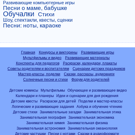
Развивающие компьютерные игры
Песни о маме, бабушке
Обучалки
Стихи
Шоу, спектакли, квесты, сценки
Песни: ноты, караоке
Главная
Конкурсы и викторины
Развивающие игры
Мультфильмы и видео
Развивающие материалы
Конспекты для педагогов
Раскраски, календари, плакаты
Советы родителям и воспитателям
Сценарии детских праздников
Мастер-классы, поделки
Сказки, рассказы, аудиокниги
Солнечные песни и стихи
Форум для родителей
Детские комиксы
Мультфильмы
Обучающее и развивающее видео
Календари и планеры
Идеи и сценарии для дня рождения
Детские квесты
Раскраски для детей
Поделки и мастер-классы
Логические и развивающие задания
Азбука и обучение чтению
Детские стихи
Занимательные загадки
Занимательная этика
Занимательная география
Занимательная экономика
Занимательная химия
Занимательная физика
Занимательная астрономия
Занимательная океанология
Детские частушки
Песни с нотами
Сказки в аудиоформате