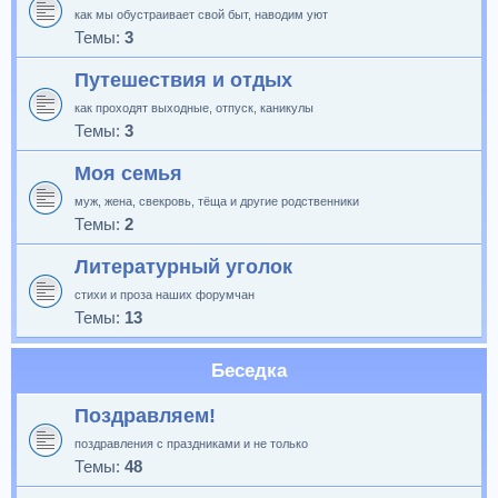
как мы обустраивает свой быт, наводим уют
Темы:
3
Путешествия и отдых
как проходят выходные, отпуск, каникулы
Темы:
3
Моя семья
муж, жена, свекровь, тёща и другие родственники
Темы:
2
Литературный уголок
стихи и проза наших форумчан
Темы:
13
Беседка
Поздравляем!
поздравления с праздниками и не только
Темы:
48