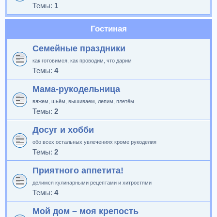
Темы:
1
Гостиная
Семейные праздники
как готовимся, как проводим, что дарим
Темы:
4
Мама-рукодельница
вяжем, шьём, вышиваем, лепим, плетём
Темы:
2
Досуг и хобби
обо всех остальных увлечениях кроме рукоделия
Темы:
2
Приятного аппетита!
делимся кулинарными рецептами и хитростями
Темы:
4
Мой дом – моя крепость