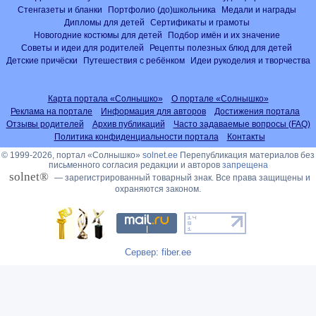
Стенгазеты и бланки
Портфолио (до)школьника
Медали и награды
Дипломы для детей
Сертификаты и грамоты
Новогодние костюмы для детей
Подбор имён и их значение
Советы и идеи для родителей
Рецепты полезных блюд для детей
Детские причёски
Путешествия с ребёнком
Идеи рукоделия и творчества
Карта портала «Солнышко»
О портале «Солнышко»
Реклама на портале
Информация для авторов
Достижения портала
Отзывы родителей
Архив публикаций
Часто задаваемые вопросы (FAQ)
Политика конфиденциальности портала
Контакты
© 1999-2026, портал «Солнышко»
solnet.ee
Перепубликация материалов без
письменного согласия редакции и авторов
запрещена
solnet®
— зарегистрированный товарный знак. Все права защищены и
охраняются законом.
Сервер: fiber.ee