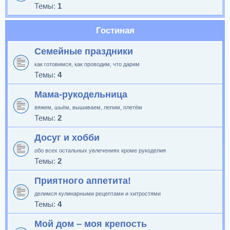
Темы:
1
Гостиная
Семейные праздники
как готовимся, как проводим, что дарим
Темы:
4
Мама-рукодельница
вяжем, шьём, вышиваем, лепим, плетём
Темы:
2
Досуг и хобби
обо всех остальных увлечениях кроме рукоделия
Темы:
2
Приятного аппетита!
делимся кулинарными рецептами и хитростями
Темы:
4
Мой дом – моя крепость