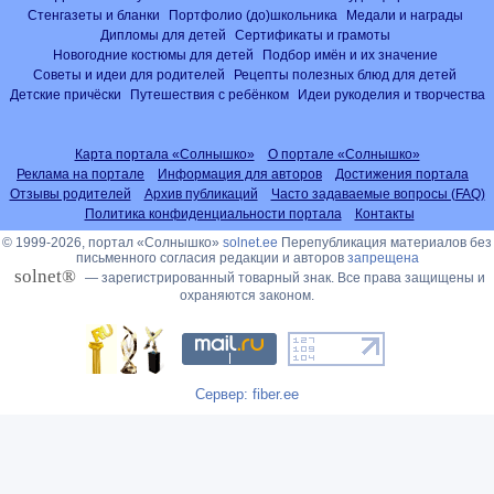
Стенгазеты и бланки
Портфолио (до)школьника
Медали и награды
Дипломы для детей
Сертификаты и грамоты
Новогодние костюмы для детей
Подбор имён и их значение
Советы и идеи для родителей
Рецепты полезных блюд для детей
Детские причёски
Путешествия с ребёнком
Идеи рукоделия и творчества
Карта портала «Солнышко»
О портале «Солнышко»
Реклама на портале
Информация для авторов
Достижения портала
Отзывы родителей
Архив публикаций
Часто задаваемые вопросы (FAQ)
Политика конфиденциальности портала
Контакты
© 1999-2026, портал «Солнышко»
solnet.ee
Перепубликация материалов без
письменного согласия редакции и авторов
запрещена
solnet®
— зарегистрированный товарный знак. Все права защищены и
охраняются законом.
Сервер: fiber.ee