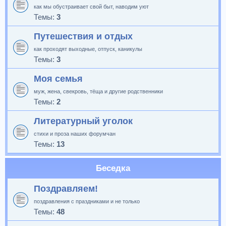
как мы обустраивает свой быт, наводим уют
Темы:
3
Путешествия и отдых
как проходят выходные, отпуск, каникулы
Темы:
3
Моя семья
муж, жена, свекровь, тёща и другие родственники
Темы:
2
Литературный уголок
стихи и проза наших форумчан
Темы:
13
Беседка
Поздравляем!
поздравления с праздниками и не только
Темы:
48