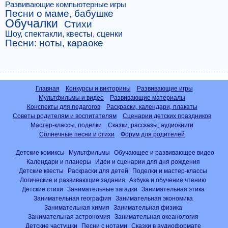
Развивающие компьютерные игры
Песни о маме, бабушке
Обучалки
Стихи
Шоу, спектакли, квесты, сценки
Песни: ноты, караоке
Главная
Конкурсы и викторины
Развивающие игры
Мультфильмы и видео
Развивающие материалы
Конспекты для педагогов
Раскраски, календари, плакаты
Советы родителям и воспитателям
Сценарии детских праздников
Мастер-классы, поделки
Сказки, рассказы, аудиокниги
Солнечные песни и стихи
Форум для родителей
Детские комиксы
Мультфильмы
Обучающее и развивающее видео
Календари и планеры
Идеи и сценарии для дня рождения
Детские квесты
Раскраски для детей
Поделки и мастер-классы
Логические и развивающие задания
Азбука и обучение чтению
Детские стихи
Занимательные загадки
Занимательная этика
Занимательная география
Занимательная экономика
Занимательная химия
Занимательная физика
Занимательная астрономия
Занимательная океанология
Детские частушки
Песни с нотами
Сказки в аудиоформате