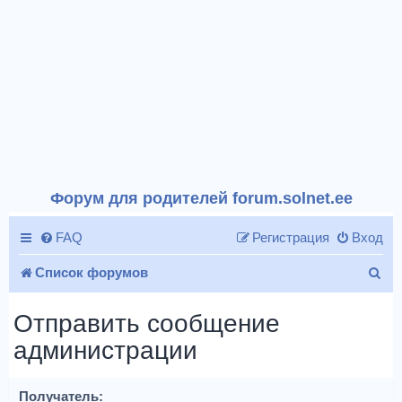
Форум для родителей forum.solnet.ee
FAQ
Регистрация
Вход
П
Список форумов
о
Отправить сообщение
и
администрации
с
к
Получатель: