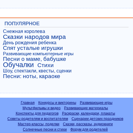
ПОПУЛЯРНОЕ
Снежная королева
Сказки народов мира
День рождения ребенка
Спят усталые игрушки
Развивающие компьютерные игры
Песни о маме, бабушке
Обучалки
Стихи
Шоу, спектакли, квесты, сценки
Песни: ноты, караоке
Главная
Конкурсы и викторины
Развивающие игры
Мультфильмы и видео
Развивающие материалы
Конспекты для педагогов
Раскраски, календари, плакаты
Советы родителям и воспитателям
Сценарии детских праздников
Мастер-классы, поделки
Сказки, рассказы, аудиокниги
Солнечные песни и стихи
Форум для родителей