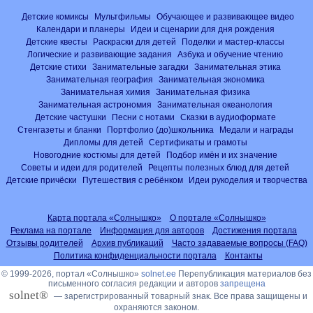
Детские комиксы
Мультфильмы
Обучающее и развивающее видео
Календари и планеры
Идеи и сценарии для дня рождения
Детские квесты
Раскраски для детей
Поделки и мастер-классы
Логические и развивающие задания
Азбука и обучение чтению
Детские стихи
Занимательные загадки
Занимательная этика
Занимательная география
Занимательная экономика
Занимательная химия
Занимательная физика
Занимательная астрономия
Занимательная океанология
Детские частушки
Песни с нотами
Сказки в аудиоформате
Стенгазеты и бланки
Портфолио (до)школьника
Медали и награды
Дипломы для детей
Сертификаты и грамоты
Новогодние костюмы для детей
Подбор имён и их значение
Советы и идеи для родителей
Рецепты полезных блюд для детей
Детские причёски
Путешествия с ребёнком
Идеи рукоделия и творчества
Карта портала «Солнышко»
О портале «Солнышко»
Реклама на портале
Информация для авторов
Достижения портала
Отзывы родителей
Архив публикаций
Часто задаваемые вопросы (FAQ)
Политика конфиденциальности портала
Контакты
© 1999-2026, портал «Солнышко»
solnet.ee
Перепубликация материалов без
письменного согласия редакции и авторов
запрещена
solnet®
— зарегистрированный товарный знак. Все права защищены и
охраняются законом.