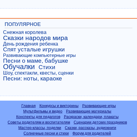
ПОПУЛЯРНОЕ
Снежная королева
Сказки народов мира
День рождения ребенка
Спят усталые игрушки
Развивающие компьютерные игры
Песни о маме, бабушке
Обучалки
Стихи
Шоу, спектакли, квесты, сценки
Песни: ноты, караоке
Главная
Конкурсы и викторины
Развивающие игры
Мультфильмы и видео
Развивающие материалы
Конспекты для педагогов
Раскраски, календари, плакаты
Советы родителям и воспитателям
Сценарии детских праздников
Мастер-классы, поделки
Сказки, рассказы, аудиокниги
Солнечные песни и стихи
Форум для родителей