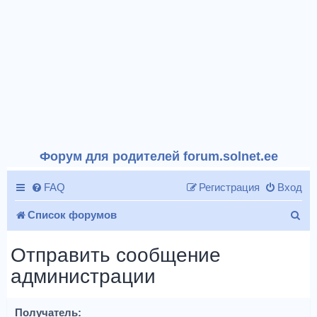
Форум для родителей forum.solnet.ee
FAQ
Регистрация
Вход
П
Список форумов
о
Отправить сообщение
и
администрации
с
к
Получатель: