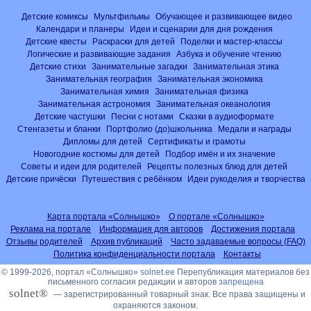
Детские комиксы
Мультфильмы
Обучающее и развивающее видео
Календари и планеры
Идеи и сценарии для дня рождения
Детские квесты
Раскраски для детей
Поделки и мастер-классы
Логические и развивающие задания
Азбука и обучение чтению
Детские стихи
Занимательные загадки
Занимательная этика
Занимательная география
Занимательная экономика
Занимательная химия
Занимательная физика
Занимательная астрономия
Занимательная океанология
Детские частушки
Песни с нотами
Сказки в аудиоформате
Стенгазеты и бланки
Портфолио (до)школьника
Медали и награды
Дипломы для детей
Сертификаты и грамоты
Новогодние костюмы для детей
Подбор имён и их значение
Советы и идеи для родителей
Рецепты полезных блюд для детей
Детские причёски
Путешествия с ребёнком
Идеи рукоделия и творчества
Карта портала «Солнышко»
О портале «Солнышко»
Реклама на портале
Информация для авторов
Достижения портала
Отзывы родителей
Архив публикаций
Часто задаваемые вопросы (FAQ)
Политика конфиденциальности портала
Контакты
© 1999-2026, портал «Солнышко»
solnet.ee
Перепубликация материалов без
письменного согласия редакции и авторов
запрещена
solnet®
— зарегистрированный товарный знак. Все права защищены и
охраняются законом.