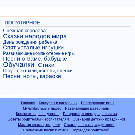
ПОПУЛЯРНОЕ
Снежная королева
Сказки народов мира
День рождения ребенка
Спят усталые игрушки
Развивающие компьютерные игры
Песни о маме, бабушке
Обучалки
Стихи
Шоу, спектакли, квесты, сценки
Песни: ноты, караоке
Главная
Конкурсы и викторины
Развивающие игры
Мультфильмы и видео
Развивающие материалы
Конспекты для педагогов
Раскраски, календари, плакаты
Советы родителям и воспитателям
Сценарии детских праздников
Мастер-классы, поделки
Сказки, рассказы, аудиокниги
Солнечные песни и стихи
Форум для родителей