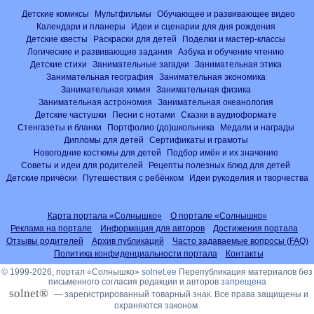
Детские комиксы
Мультфильмы
Обучающее и развивающее видео
Календари и планеры
Идеи и сценарии для дня рождения
Детские квесты
Раскраски для детей
Поделки и мастер-классы
Логические и развивающие задания
Азбука и обучение чтению
Детские стихи
Занимательные загадки
Занимательная этика
Занимательная география
Занимательная экономика
Занимательная химия
Занимательная физика
Занимательная астрономия
Занимательная океанология
Детские частушки
Песни с нотами
Сказки в аудиоформате
Стенгазеты и бланки
Портфолио (до)школьника
Медали и награды
Дипломы для детей
Сертификаты и грамоты
Новогодние костюмы для детей
Подбор имён и их значение
Советы и идеи для родителей
Рецепты полезных блюд для детей
Детские причёски
Путешествия с ребёнком
Идеи рукоделия и творчества
Карта портала «Солнышко»
О портале «Солнышко»
Реклама на портале
Информация для авторов
Достижения портала
Отзывы родителей
Архив публикаций
Часто задаваемые вопросы (FAQ)
Политика конфиденциальности портала
Контакты
© 1999-2026, портал «Солнышко»
solnet.ee
Перепубликация материалов без
письменного согласия редакции и авторов
запрещена
solnet®
— зарегистрированный товарный знак. Все права защищены и
охраняются законом.