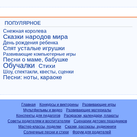
ПОПУЛЯРНОЕ
Снежная королева
Сказки народов мира
День рождения ребенка
Спят усталые игрушки
Развивающие компьютерные игры
Песни о маме, бабушке
Обучалки
Стихи
Шоу, спектакли, квесты, сценки
Песни: ноты, караоке
Главная
Конкурсы и викторины
Развивающие игры
Мультфильмы и видео
Развивающие материалы
Конспекты для педагогов
Раскраски, календари, плакаты
Советы родителям и воспитателям
Сценарии детских праздников
Мастер-классы, поделки
Сказки, рассказы, аудиокниги
Солнечные песни и стихи
Форум для родителей