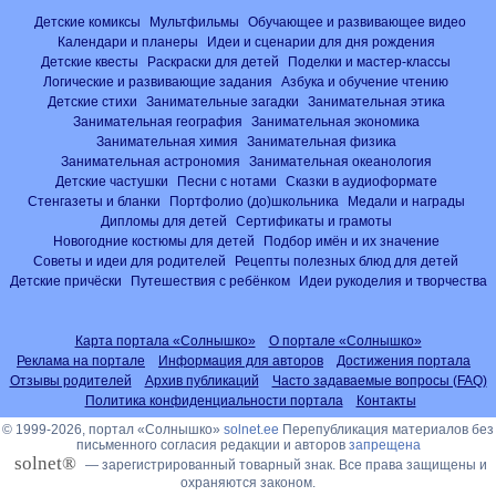
Детские комиксы
Мультфильмы
Обучающее и развивающее видео
Календари и планеры
Идеи и сценарии для дня рождения
Детские квесты
Раскраски для детей
Поделки и мастер-классы
Логические и развивающие задания
Азбука и обучение чтению
Детские стихи
Занимательные загадки
Занимательная этика
Занимательная география
Занимательная экономика
Занимательная химия
Занимательная физика
Занимательная астрономия
Занимательная океанология
Детские частушки
Песни с нотами
Сказки в аудиоформате
Стенгазеты и бланки
Портфолио (до)школьника
Медали и награды
Дипломы для детей
Сертификаты и грамоты
Новогодние костюмы для детей
Подбор имён и их значение
Советы и идеи для родителей
Рецепты полезных блюд для детей
Детские причёски
Путешествия с ребёнком
Идеи рукоделия и творчества
Карта портала «Солнышко»
О портале «Солнышко»
Реклама на портале
Информация для авторов
Достижения портала
Отзывы родителей
Архив публикаций
Часто задаваемые вопросы (FAQ)
Политика конфиденциальности портала
Контакты
© 1999-2026, портал «Солнышко»
solnet.ee
Перепубликация материалов без
письменного согласия редакции и авторов
запрещена
solnet®
— зарегистрированный товарный знак. Все права защищены и
охраняются законом.