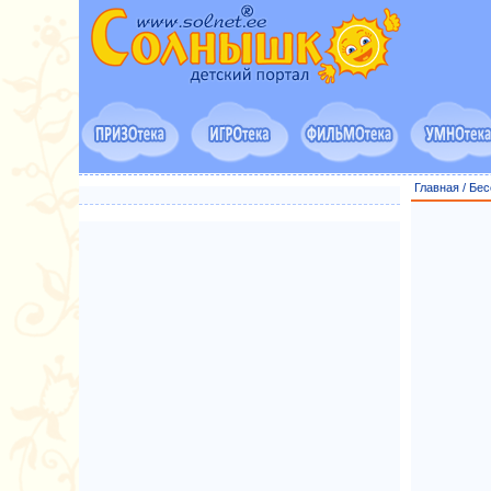
Главная
/
Бес