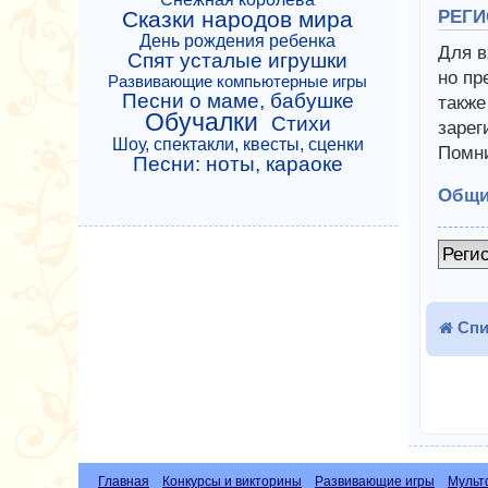
Сказки народов мира
РЕГИ
День рождения ребенка
Для в
Спят усталые игрушки
но пр
Развивающие компьютерные игры
Песни о маме, бабушке
также
Обучалки
Стихи
зарег
Шоу, спектакли, квесты, сценки
Помни
Песни: ноты, караоке
Общи
Реги
Спи
Главная
Конкурсы и викторины
Развивающие игры
Мульт