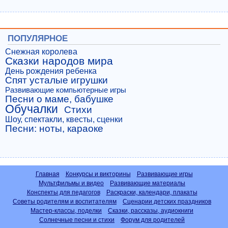
ПОПУЛЯРНОЕ
Снежная королева
Сказки народов мира
День рождения ребенка
Спят усталые игрушки
Развивающие компьютерные игры
Песни о маме, бабушке
Обучалки
Стихи
Шоу, спектакли, квесты, сценки
Песни: ноты, караоке
Главная
Конкурсы и викторины
Развивающие игры
Мультфильмы и видео
Развивающие материалы
Конспекты для педагогов
Раскраски, календари, плакаты
Советы родителям и воспитателям
Сценарии детских праздников
Мастер-классы, поделки
Сказки, рассказы, аудиокниги
Солнечные песни и стихи
Форум для родителей