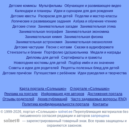
Детские комиксы
Мультфильмы
Обучающее и развивающее видео
Календари и планеры
Идеи и сценарии для дня рождения
Детские квесты
Раскраски для детей
Поделки и мастер-классы
Логические и развивающие задания
Азбука и обучение чтению
Детские стихи
Занимательные загадки
Занимательная этика
Занимательная география
Занимательная экономика
Занимательная химия
Занимательная физика
Занимательная астрономия
Занимательная океанология
Детские частушки
Песни с нотами
Сказки в аудиоформате
Стенгазеты и бланки
Портфолио (до)школьника
Медали и награды
Дипломы для детей
Сертификаты и грамоты
Новогодние костюмы для детей
Подбор имён и их значение
Советы и идеи для родителей
Рецепты полезных блюд для детей
Детские причёски
Путешествия с ребёнком
Идеи рукоделия и творчества
Карта портала «Солнышко»
О портале «Солнышко»
Реклама на портале
Информация для авторов
Достижения портала
Отзывы родителей
Архив публикаций
Часто задаваемые вопросы (FAQ)
Политика конфиденциальности портала
Контакты
© 1999-2026, портал «Солнышко»
solnet.ee
Перепубликация материалов без
письменного согласия редакции и авторов
запрещена
solnet®
— зарегистрированный товарный знак. Все права защищены и
охраняются законом.