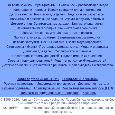
Детские комиксы
Мультфильмы
Обучающее и развивающее видео
Календари и планеры
Идеи и сценарии для дня рождения
Детские квесты
Раскраски для детей
Поделки и мастер-классы
Логические и развивающие задания
Азбука и обучение чтению
Детские стихи
Занимательные загадки
Занимательная этика
Занимательная география
Занимательная экономика
Занимательная химия
Занимательная физика
Занимательная астрономия
Занимательная океанология
Детские частушки
Песни с нотами
Сказки в аудиоформате
Стенгазеты и бланки
Портфолио (до)школьника
Медали и награды
Дипломы для детей
Сертификаты и грамоты
Новогодние костюмы для детей
Подбор имён и их значение
Советы и идеи для родителей
Рецепты полезных блюд для детей
Детские причёски
Путешествия с ребёнком
Идеи рукоделия и творчества
Карта портала «Солнышко»
О портале «Солнышко»
Реклама на портале
Информация для авторов
Достижения портала
Отзывы родителей
Архив публикаций
Часто задаваемые вопросы (FAQ)
Политика конфиденциальности портала
Контакты
© 1999-2026, портал «Солнышко»
solnet.ee
Перепубликация материалов без
письменного согласия редакции и авторов
запрещена
solnet®
— зарегистрированный товарный знак. Все права защищены и
охраняются законом.