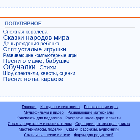
ПОПУЛЯРНОЕ
Снежная королева
Сказки народов мира
День рождения ребенка
Спят усталые игрушки
Развивающие компьютерные игры
Песни о маме, бабушке
Обучалки
Стихи
Шоу, спектакли, квесты, сценки
Песни: ноты, караоке
Главная
Конкурсы и викторины
Развивающие игры
Мультфильмы и видео
Развивающие материалы
Конспекты для педагогов
Раскраски, календари, плакаты
Советы родителям и воспитателям
Сценарии детских праздников
Мастер-классы, поделки
Сказки, рассказы, аудиокниги
Солнечные песни и стихи
Форум для родителей