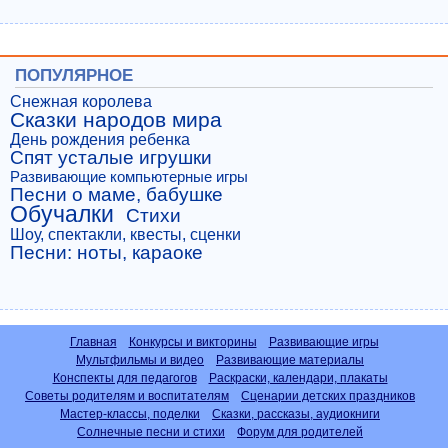
ПОПУЛЯРНОЕ
Снежная королева
Сказки народов мира
День рождения ребенка
Спят усталые игрушки
Развивающие компьютерные игры
Песни о маме, бабушке
Обучалки
Стихи
Шоу, спектакли, квесты, сценки
Песни: ноты, караоке
Главная
Конкурсы и викторины
Развивающие игры
Мультфильмы и видео
Развивающие материалы
Конспекты для педагогов
Раскраски, календари, плакаты
Советы родителям и воспитателям
Сценарии детских праздников
Мастер-классы, поделки
Сказки, рассказы, аудиокниги
Солнечные песни и стихи
Форум для родителей