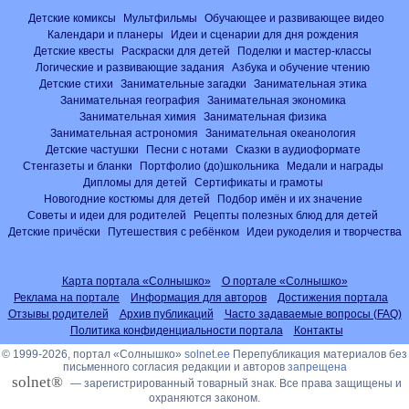
Детские комиксы
Мультфильмы
Обучающее и развивающее видео
Календари и планеры
Идеи и сценарии для дня рождения
Детские квесты
Раскраски для детей
Поделки и мастер-классы
Логические и развивающие задания
Азбука и обучение чтению
Детские стихи
Занимательные загадки
Занимательная этика
Занимательная география
Занимательная экономика
Занимательная химия
Занимательная физика
Занимательная астрономия
Занимательная океанология
Детские частушки
Песни с нотами
Сказки в аудиоформате
Стенгазеты и бланки
Портфолио (до)школьника
Медали и награды
Дипломы для детей
Сертификаты и грамоты
Новогодние костюмы для детей
Подбор имён и их значение
Советы и идеи для родителей
Рецепты полезных блюд для детей
Детские причёски
Путешествия с ребёнком
Идеи рукоделия и творчества
Карта портала «Солнышко»
О портале «Солнышко»
Реклама на портале
Информация для авторов
Достижения портала
Отзывы родителей
Архив публикаций
Часто задаваемые вопросы (FAQ)
Политика конфиденциальности портала
Контакты
© 1999-2026, портал «Солнышко»
solnet.ee
Перепубликация материалов без
письменного согласия редакции и авторов
запрещена
solnet®
— зарегистрированный товарный знак. Все права защищены и
охраняются законом.