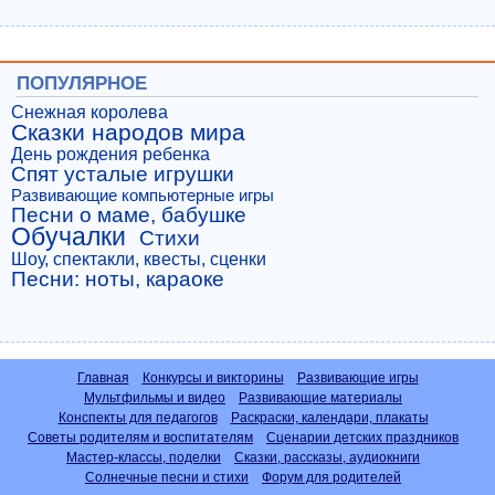
ПОПУЛЯРНОЕ
Снежная королева
Сказки народов мира
День рождения ребенка
Спят усталые игрушки
Развивающие компьютерные игры
Песни о маме, бабушке
Обучалки
Стихи
Шоу, спектакли, квесты, сценки
Песни: ноты, караоке
Главная
Конкурсы и викторины
Развивающие игры
Мультфильмы и видео
Развивающие материалы
Конспекты для педагогов
Раскраски, календари, плакаты
Советы родителям и воспитателям
Сценарии детских праздников
Мастер-классы, поделки
Сказки, рассказы, аудиокниги
Солнечные песни и стихи
Форум для родителей