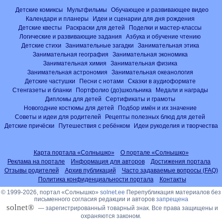
Детские комиксы
Мультфильмы
Обучающее и развивающее видео
Календари и планеры
Идеи и сценарии для дня рождения
Детские квесты
Раскраски для детей
Поделки и мастер-классы
Логические и развивающие задания
Азбука и обучение чтению
Детские стихи
Занимательные загадки
Занимательная этика
Занимательная география
Занимательная экономика
Занимательная химия
Занимательная физика
Занимательная астрономия
Занимательная океанология
Детские частушки
Песни с нотами
Сказки в аудиоформате
Стенгазеты и бланки
Портфолио (до)школьника
Медали и награды
Дипломы для детей
Сертификаты и грамоты
Новогодние костюмы для детей
Подбор имён и их значение
Советы и идеи для родителей
Рецепты полезных блюд для детей
Детские причёски
Путешествия с ребёнком
Идеи рукоделия и творчества
Карта портала «Солнышко»
О портале «Солнышко»
Реклама на портале
Информация для авторов
Достижения портала
Отзывы родителей
Архив публикаций
Часто задаваемые вопросы (FAQ)
Политика конфиденциальности портала
Контакты
© 1999-2026, портал «Солнышко»
solnet.ee
Перепубликация материалов без
письменного согласия редакции и авторов
запрещена
solnet®
— зарегистрированный товарный знак. Все права защищены и
охраняются законом.