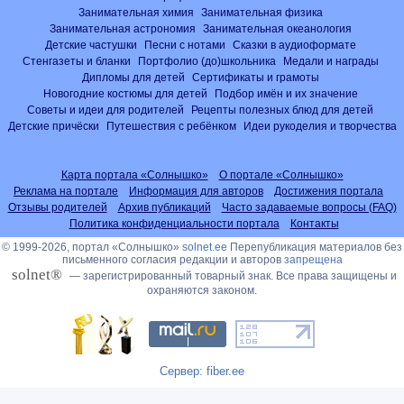
Занимательная химия
Занимательная физика
Занимательная астрономия
Занимательная океанология
Детские частушки
Песни с нотами
Сказки в аудиоформате
Стенгазеты и бланки
Портфолио (до)школьника
Медали и награды
Дипломы для детей
Сертификаты и грамоты
Новогодние костюмы для детей
Подбор имён и их значение
Советы и идеи для родителей
Рецепты полезных блюд для детей
Детские причёски
Путешествия с ребёнком
Идеи рукоделия и творчества
Карта портала «Солнышко»
О портале «Солнышко»
Реклама на портале
Информация для авторов
Достижения портала
Отзывы родителей
Архив публикаций
Часто задаваемые вопросы (FAQ)
Политика конфиденциальности портала
Контакты
© 1999-2026, портал «Солнышко»
solnet.ee
Перепубликация материалов без
письменного согласия редакции и авторов
запрещена
solnet®
— зарегистрированный товарный знак. Все права защищены и
охраняются законом.
Сервер: fiber.ee