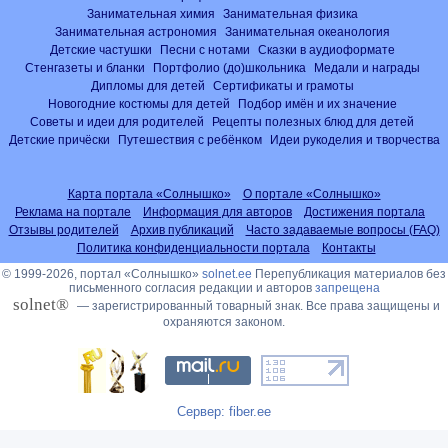
Занимательная химия
Занимательная физика
Занимательная астрономия
Занимательная океанология
Детские частушки
Песни с нотами
Сказки в аудиоформате
Стенгазеты и бланки
Портфолио (до)школьника
Медали и награды
Дипломы для детей
Сертификаты и грамоты
Новогодние костюмы для детей
Подбор имён и их значение
Советы и идеи для родителей
Рецепты полезных блюд для детей
Детские причёски
Путешествия с ребёнком
Идеи рукоделия и творчества
Карта портала «Солнышко»
О портале «Солнышко»
Реклама на портале
Информация для авторов
Достижения портала
Отзывы родителей
Архив публикаций
Часто задаваемые вопросы (FAQ)
Политика конфиденциальности портала
Контакты
© 1999-2026, портал «Солнышко»
solnet.ee
Перепубликация материалов без
письменного согласия редакции и авторов
запрещена
solnet®
— зарегистрированный товарный знак. Все права защищены и
охраняются законом.
Сервер: fiber.ee