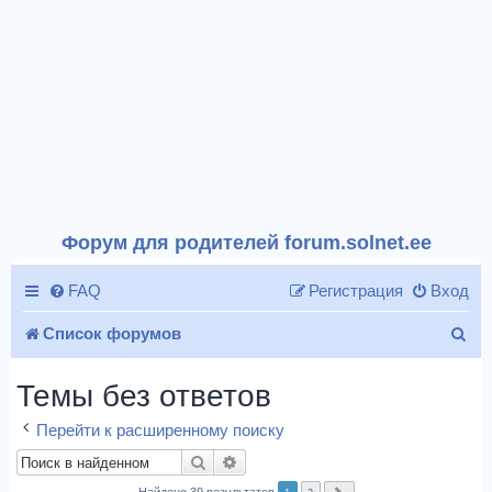
Форум для родителей forum.solnet.ee
FAQ
Регистрация
Вход
П
Список форумов
о
Темы без ответов
и
Перейти к расширенному поиску
с
Поиск
Расширенный поиск
к