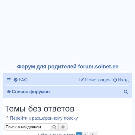
Форум для родителей forum.solnet.ee
FAQ
Регистрация
Вход
П
Список форумов
о
Темы без ответов
и
Перейти к расширенному поиску
с
Поиск
Расширенный поиск
к