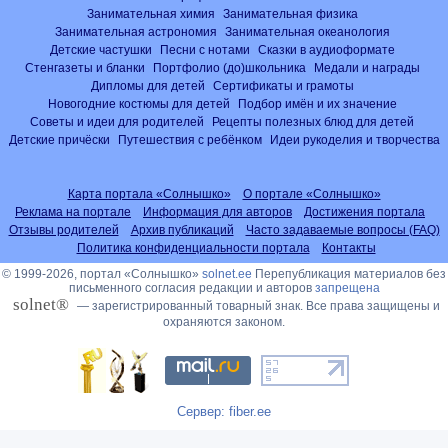
Занимательная химия
Занимательная физика
Занимательная астрономия
Занимательная океанология
Детские частушки
Песни с нотами
Сказки в аудиоформате
Стенгазеты и бланки
Портфолио (до)школьника
Медали и награды
Дипломы для детей
Сертификаты и грамоты
Новогодние костюмы для детей
Подбор имён и их значение
Советы и идеи для родителей
Рецепты полезных блюд для детей
Детские причёски
Путешествия с ребёнком
Идеи рукоделия и творчества
Карта портала «Солнышко»
О портале «Солнышко»
Реклама на портале
Информация для авторов
Достижения портала
Отзывы родителей
Архив публикаций
Часто задаваемые вопросы (FAQ)
Политика конфиденциальности портала
Контакты
© 1999-2026, портал «Солнышко»
solnet.ee
Перепубликация материалов без
письменного согласия редакции и авторов
запрещена
solnet®
— зарегистрированный товарный знак. Все права защищены и
охраняются законом.
Сервер: fiber.ee