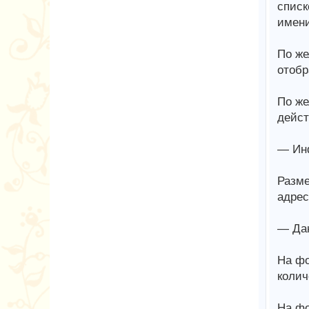
списк
имени
По же
отобр
По же
дейст
— Ин
Разме
адрес
— Дан
На фо
колич
На фо