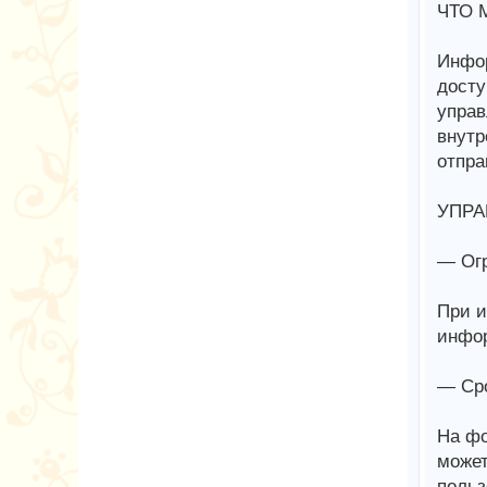
ЧТО 
Инфор
досту
управ
внутр
отпра
УПРА
— Огр
При и
инфор
— Сро
На фо
может
польз