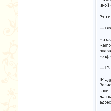
иной 
Эта и
— Веб
На фо
Rambl
опера
конфи
— IP-
IP-ад
Запис
запис
данны
адрес