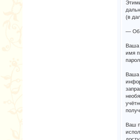
Этими
дальн
(в да
— Обя
Ваша 
имя п
парол
Ваша 
инфор
запра
необя
учётн
получ
Ваш п
испол
досту