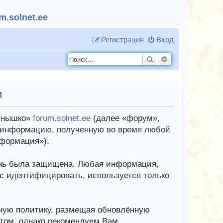
.solnet.ee
Регистрация
Вход
Поиск
Расширенный п
и
олнышко»
forum.solnet.ee
(далее «форум»,
 информацию, полученную во время любой
формация»).
знь была защищена. Любая информация,
с идентифицировать, используется только
ную политику, размещая обновлённую
этом, однако рекомендуем Вам