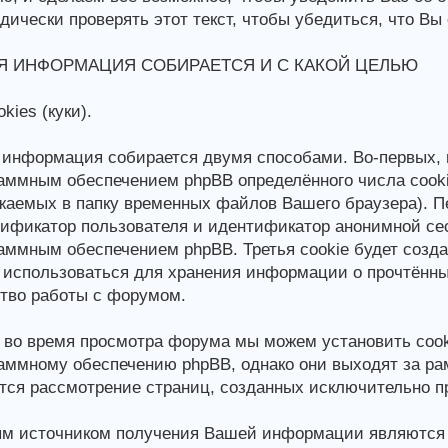
дически проверять этот текст, чтобы убедиться, что Вы
Я ИНФОРМАЦИЯ СОБИРАЕТСЯ И С КАКОЙ ЦЕЛЬЮ
kies (куки).
информация собирается двумя способами. Во-первых, 
аммным обеспечением phpBB определённого числа cook
жаемых в папку временных файлов Вашего браузера). Пе
ификатор пользователя и идентификатор анонимной се
аммным обеспечением phpBB. Третья cookie будет созд
 использоваться для хранения информации о прочтённ
тво работы с форумом.
 во время просмотра форума мы можем установить cook
аммному обеспечению phpBB, однако они выходят за рам
тся рассмотрение страниц, созданных исключительно 
м источником получения Вашей информации являются д