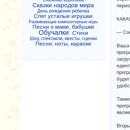
Сказки народов мира
перио
День рождения ребенка
Спят усталые игрушки
КАКА
Развивающие компьютерные игры
Песни о маме, бабушке
Обучалки
— Coo
Стихи
Шоу, спектакли, квесты, сценки
Песни: ноты, караоке
Ваша 
прогр
загру
идент
прогр
будет
удобс
Также
прогр
являе
Вторы