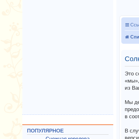
Ссы
Спи
Сол
Это с
«мы»,
из Ва
Мы де
предо
в соо
В слу
ПОПУЛЯРНОЕ
верси
Снежная королева