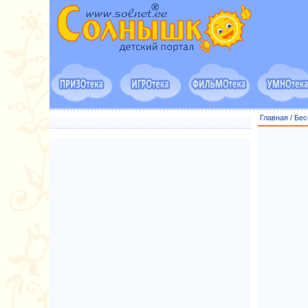
Главная
/
Бес