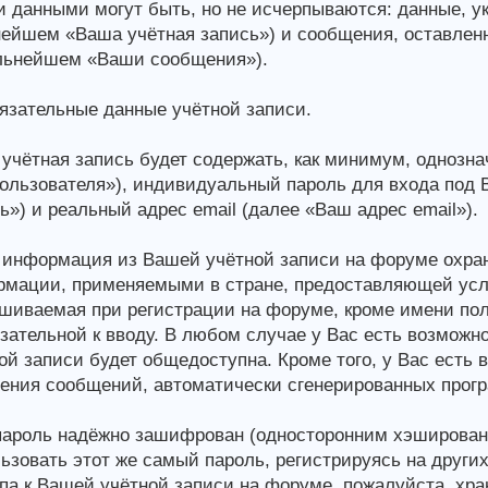
 данными могут быть, но не исчерпываются: данные, у
ейшем «Ваша учётная запись») и сообщения, оставлен
льнейшем «Ваши сообщения»).
зательные данные учётной записи.
учётная запись будет содержать, как минимум, одноз
ользователя»), индивидуальный пароль для входа под
ь») и реальный адрес email (далее «Ваш адрес email»).
информация из Вашей учётной записи на форуме охран
мации, применяемыми в стране, предоставляющей усл
шиваемая при регистрации на форуме, кроме имени поль
зательной к вводу. В любом случае у Вас есть возможн
ой записи будет общедоступна. Кроме того, у Вас есть 
ения сообщений, автоматически сгенерированных прог
ароль надёжно зашифрован (односторонним хэшировани
ьзовать этот же самый пароль, регистрируясь на други
па к Вашей учётной записи на форуме, пожалуйста, храни