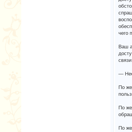
обсто
спраш
воспо
обесп
чего 
Ваш а
досту
связи
— Нео
По же
польз
По же
обращ
По же