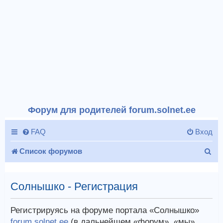
Форум для родителей forum.solnet.ee
FAQ
Вход
П
Список форумов
о
и
Солнышко - Регистрация
с
Регистрируясь на форуме портала «Солнышко»
к
forum.solnet.ee
(в дальнейшем «форум», «мы»,