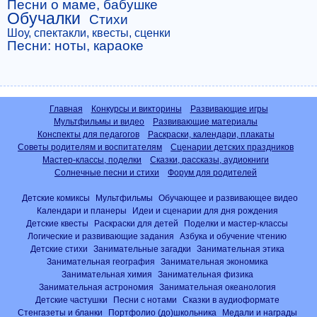
Песни о маме, бабушке
Обучалки
Стихи
Шоу, спектакли, квесты, сценки
Песни: ноты, караоке
Главная
Конкурсы и викторины
Развивающие игры
Мультфильмы и видео
Развивающие материалы
Конспекты для педагогов
Раскраски, календари, плакаты
Советы родителям и воспитателям
Сценарии детских праздников
Мастер-классы, поделки
Сказки, рассказы, аудиокниги
Солнечные песни и стихи
Форум для родителей
Детские комиксы
Мультфильмы
Обучающее и развивающее видео
Календари и планеры
Идеи и сценарии для дня рождения
Детские квесты
Раскраски для детей
Поделки и мастер-классы
Логические и развивающие задания
Азбука и обучение чтению
Детские стихи
Занимательные загадки
Занимательная этика
Занимательная география
Занимательная экономика
Занимательная химия
Занимательная физика
Занимательная астрономия
Занимательная океанология
Детские частушки
Песни с нотами
Сказки в аудиоформате
Стенгазеты и бланки
Портфолио (до)школьника
Медали и награды