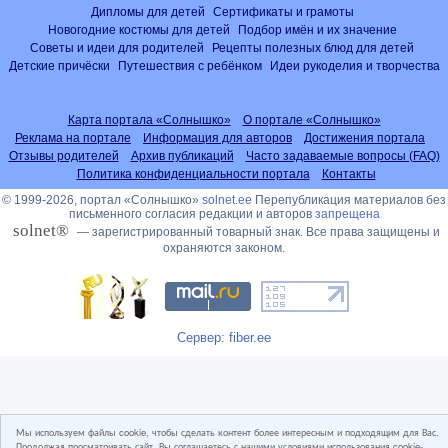
Дипломы для детей
Сертификаты и грамоты
Новогодние костюмы для детей
Подбор имён и их значение
Советы и идеи для родителей
Рецепты полезных блюд для детей
Детские причёски
Путешествия с ребёнком
Идеи рукоделия и творчества
Карта портала «Солнышко»
О портале «Солнышко»
Реклама на портале
Информация для авторов
Достижения портала
Отзывы родителей
Архив публикаций
Часто задаваемые вопросы (FAQ)
Политика конфиденциальности портала
Контакты
© 1999-2026, портал «Солнышко»
solnet.ee
Перепубликация материалов без
письменного согласия редакции и авторов
запрещена
solnet®
— зарегистрированный товарный знак. Все права защищены и
охраняются законом.
Сервер: fiber.ee
Мы используем файлы cookie, чтобы сделать контент более интересным и подходящим для Вас.
Продолжая просматривать сайт, Вы соглашаетесь с нашими условиями использования cookie-