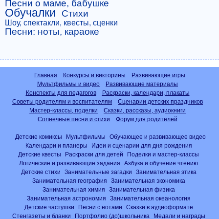
Песни о маме, бабушке
Обучалки
Стихи
Шоу, спектакли, квесты, сценки
Песни: ноты, караоке
Главная
Конкурсы и викторины
Развивающие игры
Мультфильмы и видео
Развивающие материалы
Конспекты для педагогов
Раскраски, календари, плакаты
Советы родителям и воспитателям
Сценарии детских праздников
Мастер-классы, поделки
Сказки, рассказы, аудиокниги
Солнечные песни и стихи
Форум для родителей
Детские комиксы
Мультфильмы
Обучающее и развивающее видео
Календари и планеры
Идеи и сценарии для дня рождения
Детские квесты
Раскраски для детей
Поделки и мастер-классы
Логические и развивающие задания
Азбука и обучение чтению
Детские стихи
Занимательные загадки
Занимательная этика
Занимательная география
Занимательная экономика
Занимательная химия
Занимательная физика
Занимательная астрономия
Занимательная океанология
Детские частушки
Песни с нотами
Сказки в аудиоформате
Стенгазеты и бланки
Портфолио (до)школьника
Медали и награды