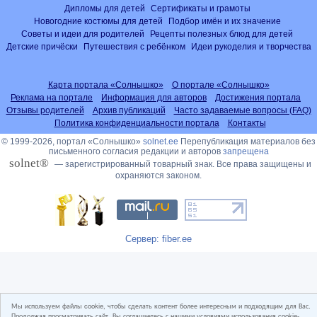
Дипломы для детей
Сертификаты и грамоты
Новогодние костюмы для детей
Подбор имён и их значение
Советы и идеи для родителей
Рецепты полезных блюд для детей
Детские причёски
Путешествия с ребёнком
Идеи рукоделия и творчества
Карта портала «Солнышко»
О портале «Солнышко»
Реклама на портале
Информация для авторов
Достижения портала
Отзывы родителей
Архив публикаций
Часто задаваемые вопросы (FAQ)
Политика конфиденциальности портала
Контакты
© 1999-2026, портал «Солнышко»
solnet.ee
Перепубликация материалов без
письменного согласия редакции и авторов
запрещена
solnet®
— зарегистрированный товарный знак. Все права защищены и
охраняются законом.
Сервер: fiber.ee
Мы используем файлы cookie, чтобы сделать контент более интересным и подходящим для Вас.
Продолжая просматривать сайт, Вы соглашаетесь с нашими условиями использования cookie-