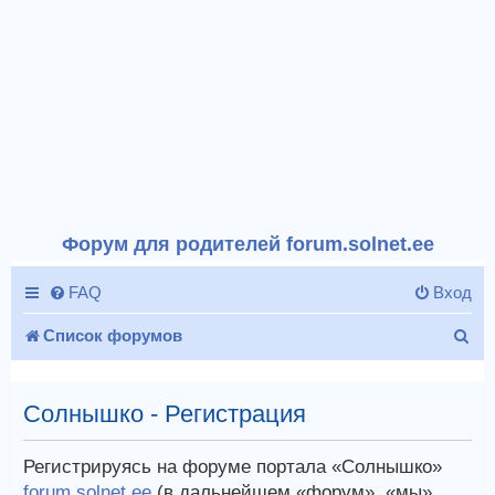
Форум для родителей forum.solnet.ee
FAQ
Вход
П
Список форумов
о
и
Солнышко - Регистрация
с
Регистрируясь на форуме портала «Солнышко»
к
forum.solnet.ee
(в дальнейшем «форум», «мы»,