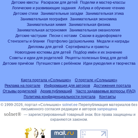
Детские квесты
Раскраски для детей
Поделки и мастер-классы
Логические и развивающие задания
Азбука и обучение чтению
Детские стихи
Занимательные загадки
Занимательная этика
Занимательная география
Занимательная экономика
Занимательная химия
Занимательная физика
Занимательная астрономия
Занимательная океанология
Детские частушки
Песни с нотами
Сказки в аудиоформате
Стенгазеты и бланки
Портфолио (до)школьника
Медали и награды
Дипломы для детей
Сертификаты и грамоты
Новогодние костюмы для детей
Подбор имён и их значение
Советы и идеи для родителей
Рецепты полезных блюд для детей
Детские причёски
Путешествия с ребёнком
Идеи рукоделия и творчества
Карта портала «Солнышко»
О портале «Солнышко»
Реклама на портале
Информация для авторов
Достижения портала
Отзывы родителей
Архив публикаций
Часто задаваемые вопросы (FAQ)
Политика конфиденциальности портала
Контакты
© 1999-2026, портал «Солнышко»
solnet.ee
Перепубликация материалов без
письменного согласия редакции и авторов
запрещена
solnet®
— зарегистрированный товарный знак. Все права защищены и
охраняются законом.