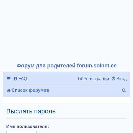
Форум для родителей forum.solnet.ee
FAQ
Регистрация
Вход
П
Список форумов
о
и
Выслать пароль
с
Имя пользователя:
к