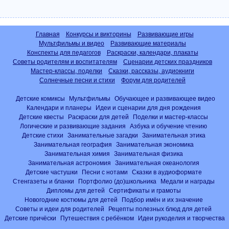
Главная
Конкурсы и викторины
Развивающие игры
Мультфильмы и видео
Развивающие материалы
Конспекты для педагогов
Раскраски, календари, плакаты
Советы родителям и воспитателям
Сценарии детских праздников
Мастер-классы, поделки
Сказки, рассказы, аудиокниги
Солнечные песни и стихи
Форум для родителей
Детские комиксы
Мультфильмы
Обучающее и развивающее видео
Календари и планеры
Идеи и сценарии для дня рождения
Детские квесты
Раскраски для детей
Поделки и мастер-классы
Логические и развивающие задания
Азбука и обучение чтению
Детские стихи
Занимательные загадки
Занимательная этика
Занимательная география
Занимательная экономика
Занимательная химия
Занимательная физика
Занимательная астрономия
Занимательная океанология
Детские частушки
Песни с нотами
Сказки в аудиоформате
Стенгазеты и бланки
Портфолио (до)школьника
Медали и награды
Дипломы для детей
Сертификаты и грамоты
Новогодние костюмы для детей
Подбор имён и их значение
Советы и идеи для родителей
Рецепты полезных блюд для детей
Детские причёски
Путешествия с ребёнком
Идеи рукоделия и творчества