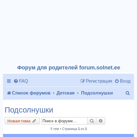
Форум для родителей forum.solnet.ee
FAQ
Регистрация
Вход
П
Список форумов
Детская
Подсолнушки
о
Подсолнушки
и
Поиск
Расширенный п
Новая тема
с
5 тем • Страница
1
из
1
к