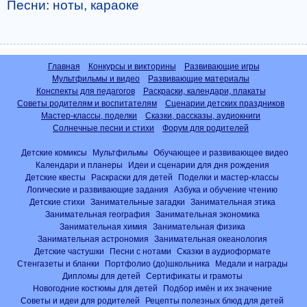
Песни: ноты, караоке
Главная
Конкурсы и викторины
Развивающие игры
Мультфильмы и видео
Развивающие материалы
Конспекты для педагогов
Раскраски, календари, плакаты
Советы родителям и воспитателям
Сценарии детских праздников
Мастер-классы, поделки
Сказки, рассказы, аудиокниги
Солнечные песни и стихи
Форум для родителей
Детские комиксы
Мультфильмы
Обучающее и развивающее видео
Календари и планеры
Идеи и сценарии для дня рождения
Детские квесты
Раскраски для детей
Поделки и мастер-классы
Логические и развивающие задания
Азбука и обучение чтению
Детские стихи
Занимательные загадки
Занимательная этика
Занимательная география
Занимательная экономика
Занимательная химия
Занимательная физика
Занимательная астрономия
Занимательная океанология
Детские частушки
Песни с нотами
Сказки в аудиоформате
Стенгазеты и бланки
Портфолио (до)школьника
Медали и награды
Дипломы для детей
Сертификаты и грамоты
Новогодние костюмы для детей
Подбор имён и их значение
Советы и идеи для родителей
Рецепты полезных блюд для детей