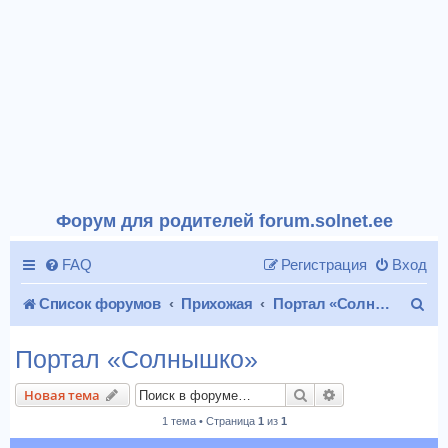
Форум для родителей forum.solnet.ee
FAQ
Регистрация
Вход
П
Список форумов
Прихожая
Портал «Солнышко»
о
Портал «Солнышко»
и
Поиск
Расширенный п
Новая тема
с
1 тема • Страница
1
из
1
к