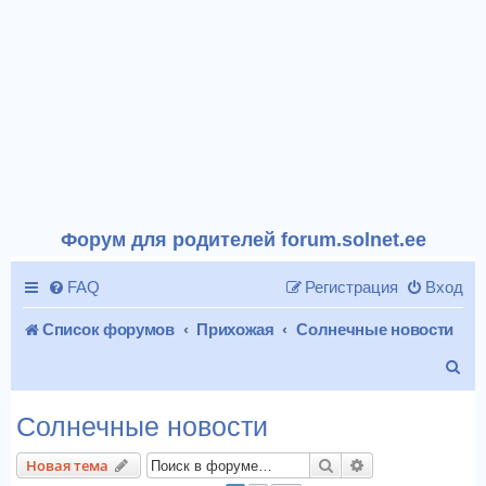
Форум для родителей forum.solnet.ee
FAQ
Регистрация
Вход
Список форумов
Прихожая
Солнечные новости
П
о
Солнечные новости
и
Поиск
Расширенный п
Новая тема
с