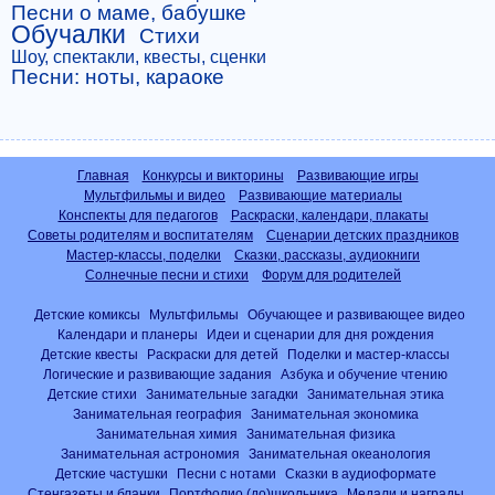
Песни о маме, бабушке
Обучалки
Стихи
Шоу, спектакли, квесты, сценки
Песни: ноты, караоке
Главная
Конкурсы и викторины
Развивающие игры
Мультфильмы и видео
Развивающие материалы
Конспекты для педагогов
Раскраски, календари, плакаты
Советы родителям и воспитателям
Сценарии детских праздников
Мастер-классы, поделки
Сказки, рассказы, аудиокниги
Солнечные песни и стихи
Форум для родителей
Детские комиксы
Мультфильмы
Обучающее и развивающее видео
Календари и планеры
Идеи и сценарии для дня рождения
Детские квесты
Раскраски для детей
Поделки и мастер-классы
Логические и развивающие задания
Азбука и обучение чтению
Детские стихи
Занимательные загадки
Занимательная этика
Занимательная география
Занимательная экономика
Занимательная химия
Занимательная физика
Занимательная астрономия
Занимательная океанология
Детские частушки
Песни с нотами
Сказки в аудиоформате
Стенгазеты и бланки
Портфолио (до)школьника
Медали и награды