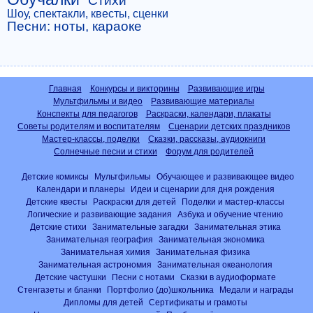
Стихи
Шоу, спектакли, квесты, сценки
Песни: ноты, караоке
Главная
Конкурсы и викторины
Развивающие игры
Мультфильмы и видео
Развивающие материалы
Конспекты для педагогов
Раскраски, календари, плакаты
Советы родителям и воспитателям
Сценарии детских праздников
Мастер-классы, поделки
Сказки, рассказы, аудиокниги
Солнечные песни и стихи
Форум для родителей
Детские комиксы
Мультфильмы
Обучающее и развивающее видео
Календари и планеры
Идеи и сценарии для дня рождения
Детские квесты
Раскраски для детей
Поделки и мастер-классы
Логические и развивающие задания
Азбука и обучение чтению
Детские стихи
Занимательные загадки
Занимательная этика
Занимательная география
Занимательная экономика
Занимательная химия
Занимательная физика
Занимательная астрономия
Занимательная океанология
Детские частушки
Песни с нотами
Сказки в аудиоформате
Стенгазеты и бланки
Портфолио (до)школьника
Медали и награды
Дипломы для детей
Сертификаты и грамоты