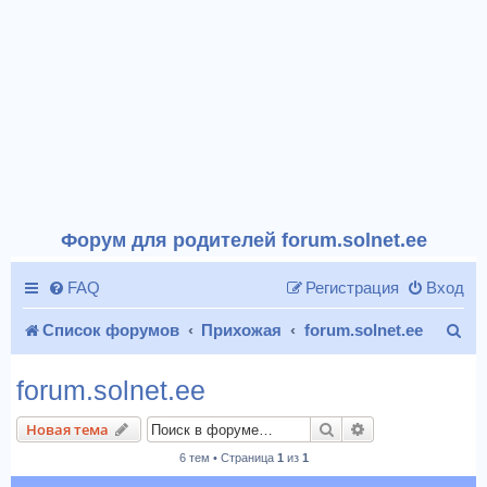
Форум для родителей forum.solnet.ee
FAQ
Регистрация
Вход
П
Список форумов
Прихожая
forum.solnet.ee
о
forum.solnet.ee
и
Поиск
Расширенный п
Новая тема
с
6 тем • Страница
1
из
1
к