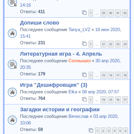
14:16
Ответы:
411
1
39
40
41
42
…
Допиши слово
Последнее сообщение
Tanya_LVZ
«
18 июн 2020,
15:41
Ответы:
231
1
21
22
23
24
…
Литературная игра - 4. Апрель
Последнее сообщение
Солнышко
«
30 апр 2020,
20:35
Ответы:
179
1
15
16
17
18
…
Игра "Дешифровщик" (3)
Последнее сообщение
Elka
«
08 апр 2020, 07:57
Ответы:
764
1
74
75
76
77
…
Загадки истории и географии
Последнее сообщение
Вячеслав
«
03 апр 2020,
10:06
Ответы:
59
1
2
3
4
5
6