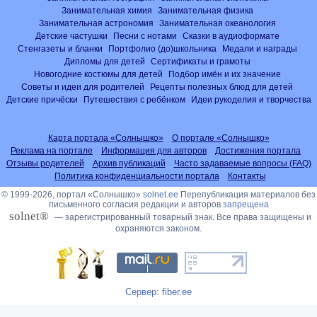
Занимательная химия
Занимательная физика
Занимательная астрономия
Занимательная океанология
Детские частушки
Песни с нотами
Сказки в аудиоформате
Стенгазеты и бланки
Портфолио (до)школьника
Медали и награды
Дипломы для детей
Сертификаты и грамоты
Новогодние костюмы для детей
Подбор имён и их значение
Советы и идеи для родителей
Рецепты полезных блюд для детей
Детские причёски
Путешествия с ребёнком
Идеи рукоделия и творчества
Карта портала «Солнышко»
О портале «Солнышко»
Реклама на портале
Информация для авторов
Достижения портала
Отзывы родителей
Архив публикаций
Часто задаваемые вопросы (FAQ)
Политика конфиденциальности портала
Контакты
© 1999-2026, портал «Солнышко»
solnet.ee
Перепубликация материалов без
письменного согласия редакции и авторов
запрещена
solnet®
— зарегистрированный товарный знак. Все права защищены и
охраняются законом.
Сервер: fiber.ee