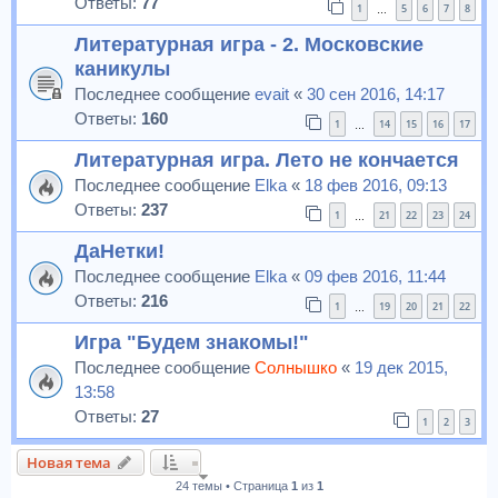
Ответы:
77
1
5
6
7
8
…
Литературная игра - 2. Московские
каникулы
Последнее сообщение
evait
«
30 сен 2016, 14:17
Ответы:
160
1
14
15
16
17
…
Литературная игра. Лето не кончается
Последнее сообщение
Elka
«
18 фев 2016, 09:13
Ответы:
237
1
21
22
23
24
…
ДаНетки!
Последнее сообщение
Elka
«
09 фев 2016, 11:44
Ответы:
216
1
19
20
21
22
…
Игра "Будем знакомы!"
Последнее сообщение
Солнышко
«
19 дек 2015,
13:58
Ответы:
27
1
2
3
Новая тема
24 темы • Страница
1
из
1