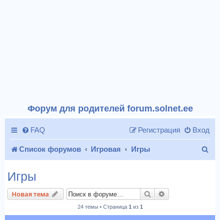
Форум для родителей forum.solnet.ee
FAQ
Регистрация
Вход
П
Список форумов
Игровая
Игры
о
Игры
и
Поиск
Расширенный п
Новая тема
с
24 темы • Страница
1
из
1
к