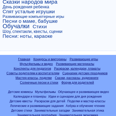
Сказки народов мира
День рождения ребенка
Спят усталые игрушки
Развивающие компьютерные игры
Песни о маме, бабушке
Обучалки
Стихи
Шоу, спектакли, квесты, сценки
Песни: ноты, караоке
Главная
Конкурсы и викторины
Развивающие игры
Мультфильмы и видео
Развивающие материалы
Конспекты для педагогов
Раскраски, календари, плакаты
Советы родителям и воспитателям
Сценарии детских праздников
Мастер-классы, поделки
Сказки, рассказы, аудиокниги
Солнечные песни и стихи
Форум для родителей
Детские комиксы
Мультфильмы
Обучающее и развивающее видео
Календари и планеры
Идеи и сценарии для дня рождения
Детские квесты
Раскраски для детей
Поделки и мастер-классы
Логические и развивающие задания
Азбука и обучение чтению
Детские стихи
Занимательные загадки
Занимательная этика
Занимательная география
Занимательная экономика