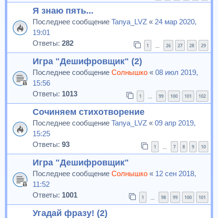
Я знаю пять...
Последнее сообщение
Tanya_LVZ
«
24 мар 2020,
19:01
Ответы:
282
1
26
27
28
29
…
Игра "Дешифровщик" (2)
Последнее сообщение
Солнышко
«
08 июл 2019,
15:56
Ответы:
1013
1
99
100
101
102
…
Сочиняем стихотворение
Последнее сообщение
Tanya_LVZ
«
09 апр 2019,
15:25
Ответы:
93
1
7
8
9
10
…
Игра "Дешифровщик"
Последнее сообщение
Солнышко
«
12 сен 2018,
11:52
Ответы:
1001
1
98
99
100
101
…
Угадай фразу! (2)