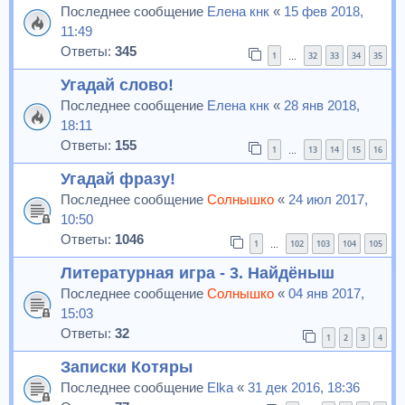
Последнее сообщение
Елена кнк
«
15 фев 2018,
11:49
Ответы:
345
1
32
33
34
35
…
Угадай слово!
Последнее сообщение
Елена кнк
«
28 янв 2018,
18:11
Ответы:
155
1
13
14
15
16
…
Угадай фразу!
Последнее сообщение
Солнышко
«
24 июл 2017,
10:50
Ответы:
1046
1
102
103
104
105
…
Литературная игра - 3. Найдёныш
Последнее сообщение
Солнышко
«
04 янв 2017,
15:03
Ответы:
32
1
2
3
4
Записки Котяры
Последнее сообщение
Elka
«
31 дек 2016, 18:36