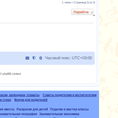
1 тема • Страница
1
из
1
Перейти
Часовой пояс:
UTC+03:00
© phpBB Limited
раски, календари, плакаты
Советы родителям и воспитателям
и стихи
Форум для родителей
ие квесты
Раскраски для детей
Поделки и мастер-классы
анимательная география
Занимательная экономика