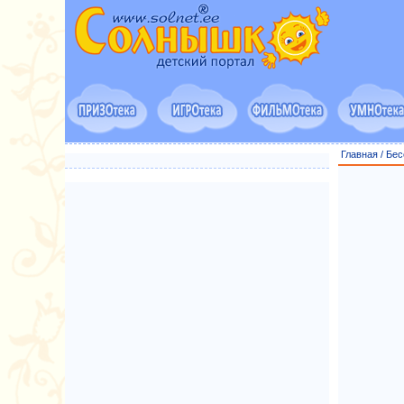
Главная
/
Бес