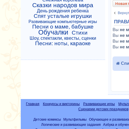
Новая 
Сказки народов мира
День рождения ребенка
Вернут
Спят усталые игрушки
ПРАВ
Развивающие компьютерные игры
Песни о маме, бабушке
Вы
не 
Обучалки
Стихи
Вы
не 
Шоу, спектакли, квесты, сценки
Вы
не 
Песни: ноты, караоке
Вы
не 
Спи
Главная
Конкурсы и викторины
Развивающие игры
Мульт
Сценарии детских праздников
Детские комиксы
Мультфильмы
Обучающее и развиваю
Логические и развивающие задания
Азбука и обуче