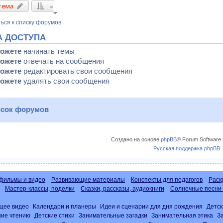
тема
ься к списку форумов
А ДОСТУПА
можете
начинать темы
можете
отвечать на сообщения
можете
редактировать свои сообщения
можете
удалять свои сообщения
сок форумов
Создано на основе
phpBB
® Forum Software 
Русская поддержка phpBB
фильмы и видео
Развивающие материалы
Конспекты для педагогов
Раск
Мастер-классы, поделки
Сказки, рассказы, аудиокниги
Солнечные песни 
щее видео
Календари и планеры
Идеи и сценарии для дня рождения
Детск
ние чтению
Детские стихи
Занимательные загадки
Занимательная этика
З