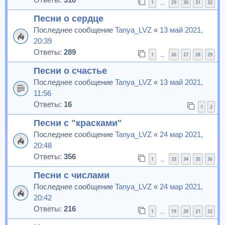
1
29
30
31
32
…
Песни о сердце
Последнее сообщение
Tanya_LVZ
«
13 май 2021,
20:39
Ответы:
289
1
26
27
28
29
…
Песни о счастье
Последнее сообщение
Tanya_LVZ
«
13 май 2021,
11:56
Ответы:
16
1
2
Песни с "красками"
Последнее сообщение
Tanya_LVZ
«
24 мар 2021,
20:48
Ответы:
356
1
33
34
35
36
…
Песни с числами
Последнее сообщение
Tanya_LVZ
«
24 мар 2021,
20:42
Ответы:
216
1
19
20
21
22
…