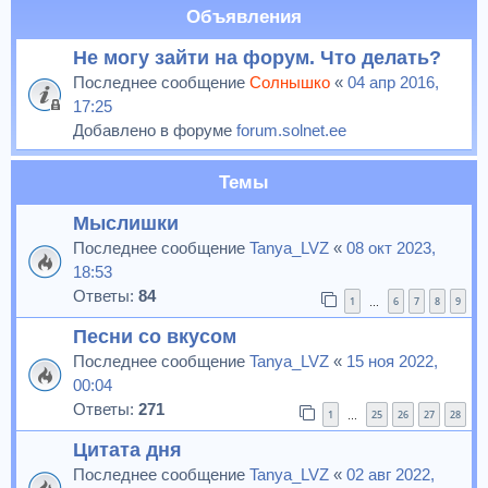
Объявления
Не могу зайти на форум. Что делать?
Последнее сообщение
Солнышко
«
04 апр 2016,
17:25
Добавлено в форуме
forum.solnet.ee
Темы
Мыслишки
Последнее сообщение
Tanya_LVZ
«
08 окт 2023,
18:53
Ответы:
84
1
6
7
8
9
…
Песни со вкусом
Последнее сообщение
Tanya_LVZ
«
15 ноя 2022,
00:04
Ответы:
271
1
25
26
27
28
…
Цитата дня
Последнее сообщение
Tanya_LVZ
«
02 авг 2022,