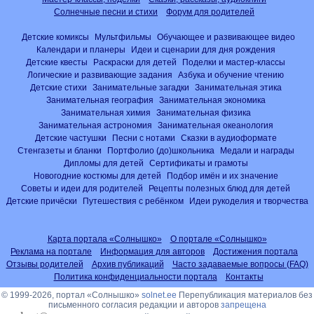
Солнечные песни и стихи
Форум для родителей
Детские комиксы
Мультфильмы
Обучающее и развивающее видео
Календари и планеры
Идеи и сценарии для дня рождения
Детские квесты
Раскраски для детей
Поделки и мастер-классы
Логические и развивающие задания
Азбука и обучение чтению
Детские стихи
Занимательные загадки
Занимательная этика
Занимательная география
Занимательная экономика
Занимательная химия
Занимательная физика
Занимательная астрономия
Занимательная океанология
Детские частушки
Песни с нотами
Сказки в аудиоформате
Стенгазеты и бланки
Портфолио (до)школьника
Медали и награды
Дипломы для детей
Сертификаты и грамоты
Новогодние костюмы для детей
Подбор имён и их значение
Советы и идеи для родителей
Рецепты полезных блюд для детей
Детские причёски
Путешествия с ребёнком
Идеи рукоделия и творчества
Карта портала «Солнышко»
О портале «Солнышко»
Реклама на портале
Информация для авторов
Достижения портала
Отзывы родителей
Архив публикаций
Часто задаваемые вопросы (FAQ)
Политика конфиденциальности портала
Контакты
© 1999-2026, портал «Солнышко»
solnet.ee
Перепубликация материалов без
письменного согласия редакции и авторов
запрещена