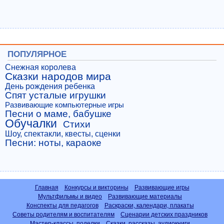
ПОПУЛЯРНОЕ
Снежная королева
Сказки народов мира
День рождения ребенка
Спят усталые игрушки
Развивающие компьютерные игры
Песни о маме, бабушке
Обучалки
Стихи
Шоу, спектакли, квесты, сценки
Песни: ноты, караоке
Главная
Конкурсы и викторины
Развивающие игры
Мультфильмы и видео
Развивающие материалы
Конспекты для педагогов
Раскраски, календари, плакаты
Советы родителям и воспитателям
Сценарии детских праздников
Мастер-классы, поделки
Сказки, рассказы, аудиокниги