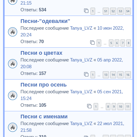
21:15
Ответы:
534
1
51
52
53
54
…
Песни-"одевалки"
Последнее сообщение
Tanya_LVZ
«
10 июн 2022,
20:24
Ответы:
70
1
5
6
7
8
…
Песни о цветах
Последнее сообщение
Tanya_LVZ
«
05 апр 2022,
20:08
Ответы:
157
1
13
14
15
16
…
Песни про осень
Последнее сообщение
Tanya_LVZ
«
05 сен 2021,
15:24
Ответы:
105
1
8
9
10
11
…
Песни с именами
Последнее сообщение
Tanya_LVZ
«
22 июл 2021,
21:58
Ответы:
310