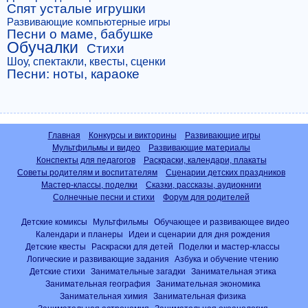
Спят усталые игрушки
Развивающие компьютерные игры
Песни о маме, бабушке
Обучалки
Стихи
Шоу, спектакли, квесты, сценки
Песни: ноты, караоке
Главная
Конкурсы и викторины
Развивающие игры
Мультфильмы и видео
Развивающие материалы
Конспекты для педагогов
Раскраски, календари, плакаты
Советы родителям и воспитателям
Сценарии детских праздников
Мастер-классы, поделки
Сказки, рассказы, аудиокниги
Солнечные песни и стихи
Форум для родителей
Детские комиксы
Мультфильмы
Обучающее и развивающее видео
Календари и планеры
Идеи и сценарии для дня рождения
Детские квесты
Раскраски для детей
Поделки и мастер-классы
Логические и развивающие задания
Азбука и обучение чтению
Детские стихи
Занимательные загадки
Занимательная этика
Занимательная география
Занимательная экономика
Занимательная химия
Занимательная физика