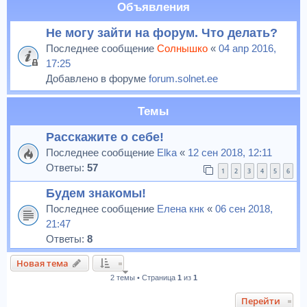
Объявления
Не могу зайти на форум. Что делать?
Последнее сообщение
Солнышко
«
04 апр 2016,
17:25
Добавлено в форуме
forum.solnet.ee
Темы
Расскажите о себе!
Последнее сообщение
Elka
«
12 сен 2018, 12:11
Ответы:
57
1
2
3
4
5
6
Будем знакомы!
Последнее сообщение
Елена кнк
«
06 сен 2018,
21:47
Ответы:
8
Новая тема
2 темы • Страница
1
из
1
Перейти