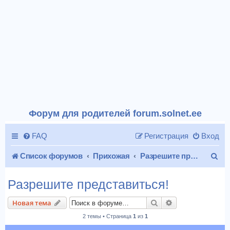
Форум для родителей forum.solnet.ee
FAQ
Регистрация
Вход
П
Список форумов
Прихожая
Разрешите представиться!
о
Разрешите представиться!
и
Поиск
Расширенный п
Новая тема
с
2 темы • Страница
1
из
1
к