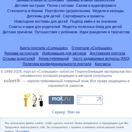
Занимательная астрономия
Занимательная океанология
Детские частушки
Песни с нотами
Сказки в аудиоформате
Стенгазеты и бланки
Портфолио (до)школьника
Медали и награды
Дипломы для детей
Сертификаты и грамоты
Новогодние костюмы для детей
Подбор имён и их значение
Советы и идеи для родителей
Рецепты полезных блюд для детей
Детские причёски
Путешествия с ребёнком
Идеи рукоделия и творчества
Карта портала «Солнышко»
О портале «Солнышко»
Реклама на портале
Информация для авторов
Достижения портала
Отзывы родителей
Архив публикаций
Часто задаваемые вопросы (FAQ)
Политика конфиденциальности портала
Контакты
© 1999-2026, портал «Солнышко»
solnet.ee
Перепубликация материалов без
письменного согласия редакции и авторов
запрещена
solnet®
— зарегистрированный товарный знак. Все права защищены и
охраняются законом.
Сервер: fiber.ee
Мы используем файлы cookie, чтобы сделать контент более интересным и подходящим для Вас.
Продолжая просматривать сайт, Вы соглашаетесь с нашими условиями использования cookie-
файлов.
Подробнее...