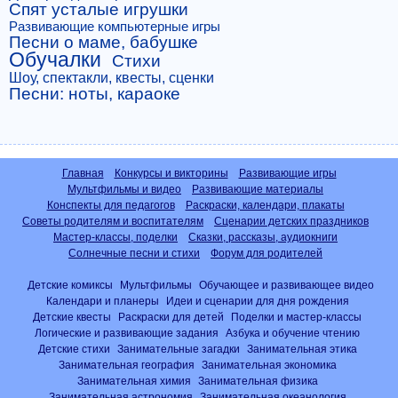
Спят усталые игрушки
Развивающие компьютерные игры
Песни о маме, бабушке
Обучалки
Стихи
Шоу, спектакли, квесты, сценки
Песни: ноты, караоке
Главная
Конкурсы и викторины
Развивающие игры
Мультфильмы и видео
Развивающие материалы
Конспекты для педагогов
Раскраски, календари, плакаты
Советы родителям и воспитателям
Сценарии детских праздников
Мастер-классы, поделки
Сказки, рассказы, аудиокниги
Солнечные песни и стихи
Форум для родителей
Детские комиксы
Мультфильмы
Обучающее и развивающее видео
Календари и планеры
Идеи и сценарии для дня рождения
Детские квесты
Раскраски для детей
Поделки и мастер-классы
Логические и развивающие задания
Азбука и обучение чтению
Детские стихи
Занимательные загадки
Занимательная этика
Занимательная география
Занимательная экономика
Занимательная химия
Занимательная физика
Занимательная астрономия
Занимательная океанология