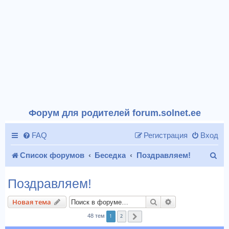
Форум для родителей forum.solnet.ee
FAQ
Регистрация
Вход
П
Список форумов
Беседка
Поздравляем!
о
Поздравляем!
и
Поиск
Расширенный п
Новая тема
с
1
2
48 тем
След.
к