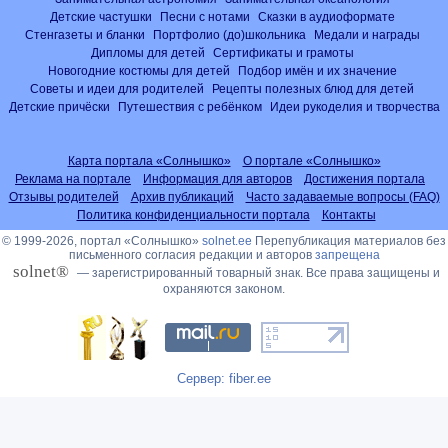
Детские частушки
Песни с нотами
Сказки в аудиоформате
Стенгазеты и бланки
Портфолио (до)школьника
Медали и награды
Дипломы для детей
Сертификаты и грамоты
Новогодние костюмы для детей
Подбор имён и их значение
Советы и идеи для родителей
Рецепты полезных блюд для детей
Детские причёски
Путешествия с ребёнком
Идеи рукоделия и творчества
Карта портала «Солнышко»
О портале «Солнышко»
Реклама на портале
Информация для авторов
Достижения портала
Отзывы родителей
Архив публикаций
Часто задаваемые вопросы (FAQ)
Политика конфиденциальности портала
Контакты
© 1999-2026, портал «Солнышко»
solnet.ee
Перепубликация материалов без
письменного согласия редакции и авторов
запрещена
solnet®
— зарегистрированный товарный знак. Все права защищены и
охраняются законом.
Сервер: fiber.ee