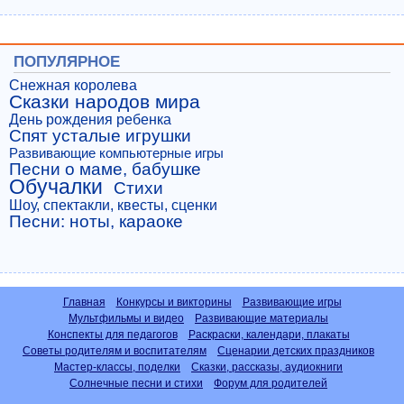
ПОПУЛЯРНОЕ
Снежная королева
Сказки народов мира
День рождения ребенка
Спят усталые игрушки
Развивающие компьютерные игры
Песни о маме, бабушке
Обучалки
Стихи
Шоу, спектакли, квесты, сценки
Песни: ноты, караоке
Главная
Конкурсы и викторины
Развивающие игры
Мультфильмы и видео
Развивающие материалы
Конспекты для педагогов
Раскраски, календари, плакаты
Советы родителям и воспитателям
Сценарии детских праздников
Мастер-классы, поделки
Сказки, рассказы, аудиокниги
Солнечные песни и стихи
Форум для родителей