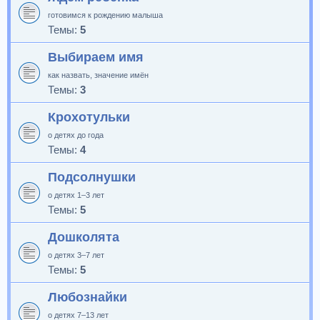
готовимся к рождению малыша
Темы:
5
Выбираем имя
как назвать, значение имён
Темы:
3
Крохотульки
о детях до года
Темы:
4
Подсолнушки
о детях 1–3 лет
Темы:
5
Дошколята
о детях 3–7 лет
Темы:
5
Любознайки
о детях 7–13 лет