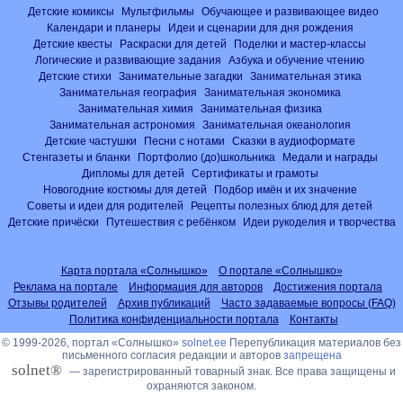
Детские комиксы
Мультфильмы
Обучающее и развивающее видео
Календари и планеры
Идеи и сценарии для дня рождения
Детские квесты
Раскраски для детей
Поделки и мастер-классы
Логические и развивающие задания
Азбука и обучение чтению
Детские стихи
Занимательные загадки
Занимательная этика
Занимательная география
Занимательная экономика
Занимательная химия
Занимательная физика
Занимательная астрономия
Занимательная океанология
Детские частушки
Песни с нотами
Сказки в аудиоформате
Стенгазеты и бланки
Портфолио (до)школьника
Медали и награды
Дипломы для детей
Сертификаты и грамоты
Новогодние костюмы для детей
Подбор имён и их значение
Советы и идеи для родителей
Рецепты полезных блюд для детей
Детские причёски
Путешествия с ребёнком
Идеи рукоделия и творчества
Карта портала «Солнышко»
О портале «Солнышко»
Реклама на портале
Информация для авторов
Достижения портала
Отзывы родителей
Архив публикаций
Часто задаваемые вопросы (FAQ)
Политика конфиденциальности портала
Контакты
© 1999-2026, портал «Солнышко»
solnet.ee
Перепубликация материалов без
письменного согласия редакции и авторов
запрещена
solnet®
— зарегистрированный товарный знак. Все права защищены и
охраняются законом.