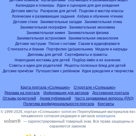
Календари и планеры
Идеи и сценарии для дня рождения
Детские квесты
Раскраски для детей
Поделки и мастер-классы
Логические и развивающие задания
Азбука и обучение чтению
Детские стихи
Занимательные загадки
Занимательная этика
Занимательная география
Занимательная экономика
Занимательная химия
Занимательная физика
Занимательная астрономия
Занимательная океанология
Детские частушки
Песни с нотами
Сказки в аудиоформате
Стенгазеты и бланки
Портфолио (до)школьника
Медали и награды
Дипломы для детей
Сертификаты и грамоты
Новогодние костюмы для детей
Подбор имён и их значение
Советы и идеи для родителей
Рецепты полезных блюд для детей
Детские причёски
Путешествия с ребёнком
Идеи рукоделия и творчества
Карта портала «Солнышко»
О портале «Солнышко»
Реклама на портале
Информация для авторов
Достижения портала
Отзывы родителей
Архив публикаций
Часто задаваемые вопросы (FAQ)
Политика конфиденциальности портала
Контакты
© 1999-2026, портал «Солнышко»
solnet.ee
Перепубликация материалов без
письменного согласия редакции и авторов
запрещена
solnet®
— зарегистрированный товарный знак. Все права защищены и
охраняются законом.