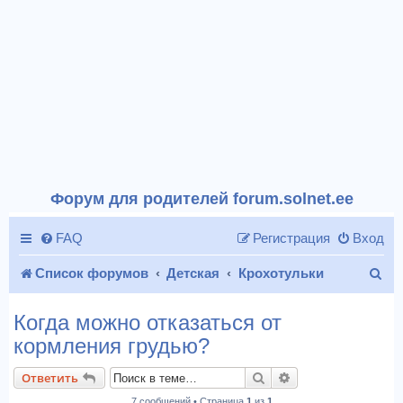
Форум для родителей forum.solnet.ee
FAQ
Регистрация
Вход
П
Список форумов
Детская
Крохотульки
о
Когда можно отказаться от
и
кормления грудью?
с
Поиск
Расширенный пои
Ответить
к
7 сообщений • Страница
1
из
1