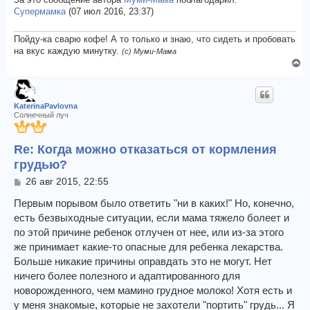
За это сообщение автора
Муми-Мама
поблагодарил:
л
и
Супермамка
(07 июл 2016, 23:37)
у
е
Пойду-ка сварю кофе! А то только и знаю, что сидеть и пробовать
на вкус каждую минутку.
(с) Муми-Мама
В
е
р
н
KaterinaPavlovna
у
Солнечный луч
т
ь
Re: Когда можно отказаться от кормления
с
грудью?
я
к
С
26 авг 2015, 22:55
н
о
а
о
Первым порывом было ответить "ни в каких!" Но, конечно,
ч
б
есть безвыходные ситуации, если мама тяжело болеет и
щ
а
по этой причине ребенок отлучен от нее, или из-за этого
е
л
же принимает какие-то опасные для ребенка лекарства.
н
у
и
Больше никакие причины оправдать это не могут. Нет
е
ничего более полезного и адаптированного для
новорожденного, чем мамино грудное молоко! Хотя есть и
у меня знакомые, которые не захотели "портить" грудь... Я