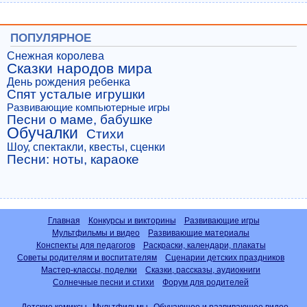
ПОПУЛЯРНОЕ
Снежная королева
Сказки народов мира
День рождения ребенка
Спят усталые игрушки
Развивающие компьютерные игры
Песни о маме, бабушке
Обучалки
Стихи
Шоу, спектакли, квесты, сценки
Песни: ноты, караоке
Главная
Конкурсы и викторины
Развивающие игры
Мультфильмы и видео
Развивающие материалы
Конспекты для педагогов
Раскраски, календари, плакаты
Советы родителям и воспитателям
Сценарии детских праздников
Мастер-классы, поделки
Сказки, рассказы, аудиокниги
Солнечные песни и стихи
Форум для родителей
Детские комиксы
Мультфильмы
Обучающее и развивающее видео