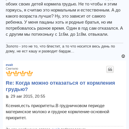
обоих своих детей кормила грудью. Не то чтобы я этим
горжусь, я считаю это нормальным и естественным. А до
какого возраста лучше? Ну, это зависит от самого
ребенка. У меня пацаны хоть и родные братья, но им
потребовалось разное время. Один в год сам отказался. А
с другим мы потихоньку с 1г.6м. до 1г.8м. отвыкали.
Золото - это не то, что блестит, а то что носится весь день по
дому, не ест кашу и разводит бардак...
В
е
evait
р
Светило
н
у
Re: Когда можно отказаться от кормления
т
ь
грудью?
с
С
29 авг 2015, 20:55
я
о
к
о
Ксения,есть приоритеты.В грудничковом периоде
н
б
материнское молоко и грудное кормление-основной
а
щ
приоритет.
ч
е
н
а
и
л