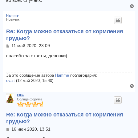
во всех случаях.
В
е
Hamme
р
Новичок
н
у
Re: Когда можно отказаться от кормления
т
грудью?
ь
с
С
11 май 2020, 23:09
о
я
о
спасибо за ответы, девочки)
к
б
н
щ
а
е
ч
н
За это сообщение автора
Hamme
поблагодарил:
а
и
evait
(12 май 2020, 15:40)
л
е
В
у
е
Elka
р
Солнце форума
н
у
Re: Когда можно отказаться от кормления
т
ь
грудью?
с
С
16 июн 2020, 13:51
я
о
к