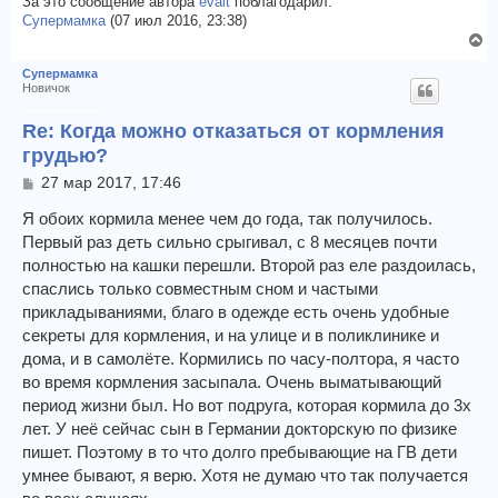
За это сообщение автора
evait
поблагодарил:
е
у
Супермамка
(07 июл 2016, 23:38)
В
е
Супермамка
р
Новичок
н
у
Re: Когда можно отказаться от кормления
т
грудью?
ь
с
С
27 мар 2017, 17:46
о
я
о
Я обоих кормила менее чем до года, так получилось.
к
б
Первый раз деть сильно срыгивал, с 8 месяцев почти
н
щ
а
полностью на кашки перешли. Второй раз еле раздоилась,
е
ч
спаслись только совместным сном и частыми
н
а
и
прикладываниями, благо в одежде есть очень удобные
л
е
секреты для кормления, и на улице и в поликлинике и
у
дома, и в самолёте. Кормились по часу-полтора, я часто
во время кормления засыпала. Очень выматывающий
период жизни был. Но вот подруга, которая кормила до 3х
лет. У неё сейчас сын в Германии докторскую по физике
пишет. Поэтому в то что долго пребывающие на ГВ дети
умнее бывают, я верю. Хотя не думаю что так получается