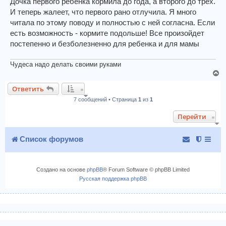
о
Дочка первого ребенка кормила до года, а второго до трех.
н
б
И теперь жалеет, что первого рано отлучила. Я много
а
щ
читала по этому поводу и полностью с ней согласна. Если
ч
е
есть возможность - кормите подольше! Все произойдет
н
а
и
л
постепенно и безболезненно для ребенка и для мамы
е
у
Чудеса надо делать своими руками
В
е
Ответить
р
7 сообщений • Страница
1
из
1
н
у
Перейти
т
ь
с
Список форумов
я
к
н
Создано на основе
phpBB
® Forum Software © phpBB Limited
а
Русская поддержка phpBB
ч
а
л
у