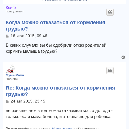
Ksenia
Консультант
Когда можно отказаться от кормления
грудью?
С
16 июл 2015, 09:46
о
о
В каких случаях вы бы одобрили отказ родителей
б
кормить малыша грудью?
щ
В
е
е
н
и
р
е
н
Муми-Мама
у
Новичок
т
Re: Когда можно отказаться от кормления
ь
грудью?
с
я
С
24 авг 2015, 23:45
к
о
н
о
не раньше, чем в год можно отказываться. а до года -
а
б
только если мама больна, и это опасно для ребенка.
щ
ч
е
а
н