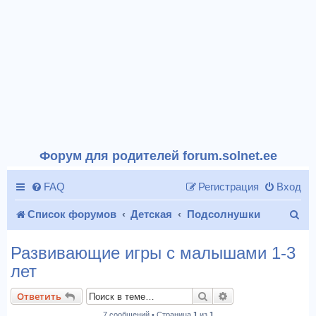
Форум для родителей forum.solnet.ee
FAQ
Регистрация
Вход
П
Список форумов
Детская
Подсолнушки
о
Развивающие игры с малышами 1-3
и
лет
с
Поиск
Расширенный пои
Ответить
к
7 сообщений • Страница
1
из
1