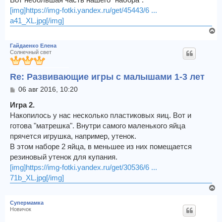
[img]https://img-fotki.yandex.ru/get/45443/6 ...
a41_XL.jpg[/img]
В
е
Гайдаенко Елена
р
Солнечный свет
н
у
Re: Развивающие игры с малышами 1-3 лет
т
ь
С
06 авг 2016, 10:20
с
о
я
о
Игра 2.
к
б
Накопилось у нас несколько пластиковых яиц. Вот и
щ
н
готова "матрешка". Внутри самого маленького яйца
е
а
прячется игрушка, например, утенок.
н
ч
и
В этом наборе 2 яйца, в меньшее из них помещается
а
е
л
резиновый утенок для купания.
у
[img]https://img-fotki.yandex.ru/get/30536/6 ...
71b_XL.jpg[/img]
В
е
Супермамка
р
Новичок
н