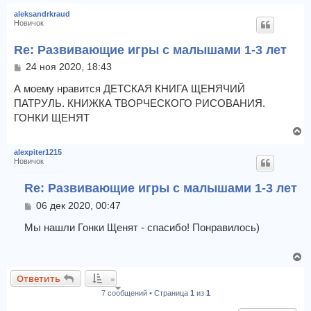
е
aleksandrkraud
р
Новичок
н
у
Re: Развивающие игры с малышами 1-3 лет
т
С
24 ноя 2020, 18:43
ь
о
с
о
А моему нравится ДЕТСКАЯ КНИГА ЩЕНЯЧИЙ
я
б
ПАТРУЛЬ. КНИЖКА ТВОРЧЕСКОГО РИСОВАНИЯ.
к
щ
ГОНКИ ЩЕНЯТ
н
е
а
В
н
ч
и
е
alexpiter1215
е
а
р
Новичок
л
н
у
у
Re: Развивающие игры с малышами 1-3 лет
т
С
06 дек 2020, 00:47
ь
о
с
о
Мы нашли Гонки Щенят - спасибо! Понравилось)
я
б
к
щ
н
В
е
а
е
н
Ответить
ч
и
р
е
7 сообщений • Страница
1
из
1
а
н
л
у