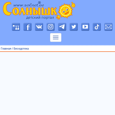
П
о
к
а
з
Главная
/
Беседотека
а
т
ь
м
е
н
ю