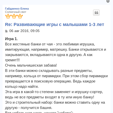
В
е
Гайдаенко Елена
р
Солнечный свет
н
у
Re: Развивающие игры с малышами 1-3 лет
т
ь
С
06 авг 2016, 09:05
с
о
я
о
Игра 1.
к
б
Все жестяные банки от чая - это любимая игрушка,
щ
н
имитирующая, например, матрешку. Банки открываются и
е
а
закрываются, вкладываются одна в другую. А как
н
ч
и
гремят!!!
а
е
л
Очень мальчишеская забава!
у
В эти банки можно складывать разные предметы,
например, кольца от пирамидки. При этом сбор пирамидки
превращается в поисковую операцию. Ведь каждое
кольцо надо найти.
Эта игра в какой-то степени заменяет и игрушку-сортер,
ведь не все предметы входят в ту или иную банку!
Это и строительный набор: банки можно ставить одну на
другую - получится башня.
Вот небольшая часть нашего "набора":