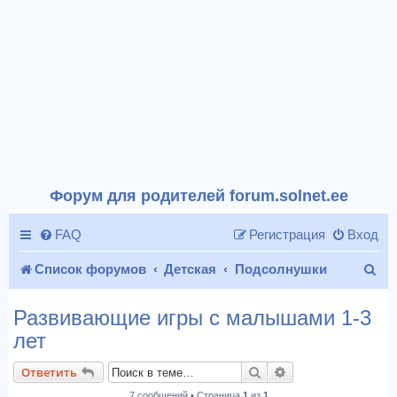
Форум для родителей forum.solnet.ee
FAQ
Регистрация
Вход
П
Список форумов
Детская
Подсолнушки
о
Развивающие игры с малышами 1-3
и
лет
с
Поиск
Расширенный пои
Ответить
к
7 сообщений • Страница
1
из
1