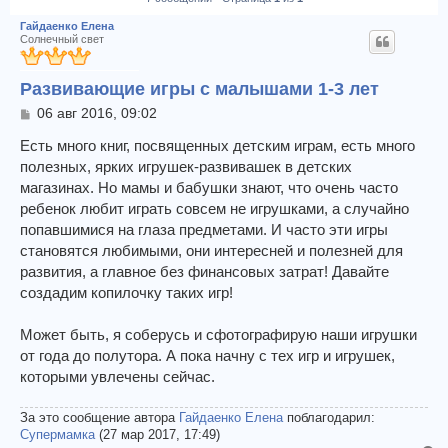
Гайдаенко Елена
Солнечный свет
Развивающие игры с малышами 1-3 лет
С
06 авг 2016, 09:02
о
о
Есть много книг, посвященных детским играм, есть много
б
полезных, ярких игрушек-развивашек в детских
щ
магазинах. Но мамы и бабушки знают, что очень часто
е
ребенок любит играть совсем не игрушками, а случайно
н
и
попавшимися на глаза предметами. И часто эти игры
е
становятся любимыми, они интересней и полезней для
развития, а главное без финансовых затрат! Давайте
создадим копилочку таких игр!
Может быть, я соберусь и сфотографирую наши игрушки
от года до полутора. А пока начну с тех игр и игрушек,
которыми увлечены сейчас.
За это сообщение автора
Гайдаенко Елена
поблагодарил:
Супермамка
(27 мар 2017, 17:49)