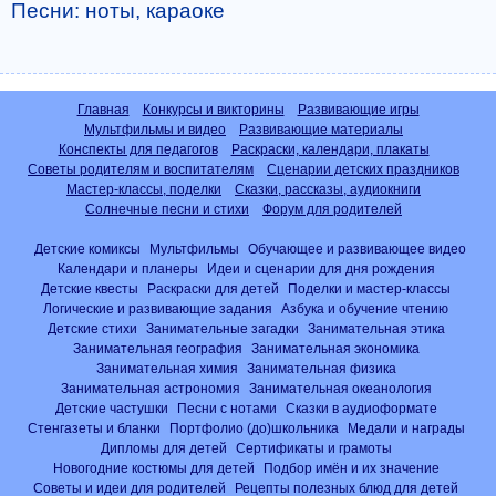
Песни: ноты, караоке
Главная
Конкурсы и викторины
Развивающие игры
Мультфильмы и видео
Развивающие материалы
Конспекты для педагогов
Раскраски, календари, плакаты
Советы родителям и воспитателям
Сценарии детских праздников
Мастер-классы, поделки
Сказки, рассказы, аудиокниги
Солнечные песни и стихи
Форум для родителей
Детские комиксы
Мультфильмы
Обучающее и развивающее видео
Календари и планеры
Идеи и сценарии для дня рождения
Детские квесты
Раскраски для детей
Поделки и мастер-классы
Логические и развивающие задания
Азбука и обучение чтению
Детские стихи
Занимательные загадки
Занимательная этика
Занимательная география
Занимательная экономика
Занимательная химия
Занимательная физика
Занимательная астрономия
Занимательная океанология
Детские частушки
Песни с нотами
Сказки в аудиоформате
Стенгазеты и бланки
Портфолио (до)школьника
Медали и награды
Дипломы для детей
Сертификаты и грамоты
Новогодние костюмы для детей
Подбор имён и их значение
Советы и идеи для родителей
Рецепты полезных блюд для детей