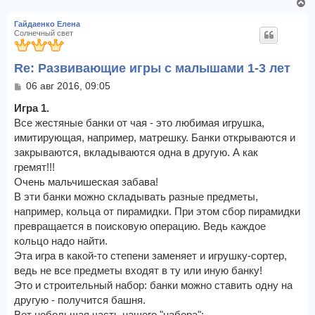
В
е
Гайдаенко Елена
р
Солнечный свет
н
у
Re: Развивающие игры с малышами 1-3 лет
т
ь
С
06 авг 2016, 09:05
с
о
я
о
Игра 1.
к
б
Все жестяные банки от чая - это любимая игрушка,
щ
н
имитирующая, например, матрешку. Банки открываются и
е
а
закрываются, вкладываются одна в другую. А как
н
ч
и
гремят!!!
а
е
л
Очень мальчишеская забава!
у
В эти банки можно складывать разные предметы,
например, кольца от пирамидки. При этом сбор пирамидки
превращается в поисковую операцию. Ведь каждое
кольцо надо найти.
Эта игра в какой-то степени заменяет и игрушку-сортер,
ведь не все предметы входят в ту или иную банку!
Это и строительный набор: банки можно ставить одну на
другую - получится башня.
Вот небольшая часть нашего "набора":