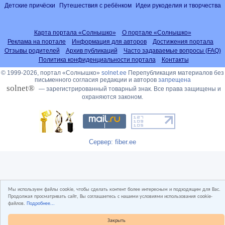
Детские причёски
Путешествия с ребёнком
Идеи рукоделия и творчества
Карта портала «Солнышко»
О портале «Солнышко»
Реклама на портале
Информация для авторов
Достижения портала
Отзывы родителей
Архив публикаций
Часто задаваемые вопросы (FAQ)
Политика конфиденциальности портала
Контакты
© 1999-2026, портал «Солнышко»
solnet.ee
Перепубликация материалов без
письменного согласия редакции и авторов
запрещена
solnet®
— зарегистрированный товарный знак. Все права защищены и
охраняются законом.
Сервер: fiber.ee
Мы используем файлы cookie, чтобы сделать контент более интересным и подходящим для Вас.
Продолжая просматривать сайт, Вы соглашаетесь с нашими условиями использования cookie-
файлов.
Подробнее...
Закрыть