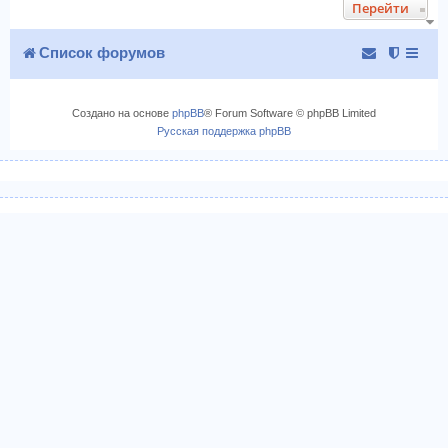
Перейти
у
т
ь
с
Список форумов
я
к
н
Создано на основе
phpBB
® Forum Software © phpBB Limited
а
Русская поддержка phpBB
ч
а
л
у