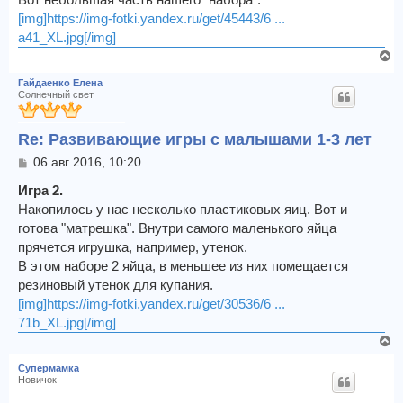
[img]https://img-fotki.yandex.ru/get/45443/6 ...
a41_XL.jpg[/img]
В
е
Гайдаенко Елена
р
Солнечный свет
н
у
Re: Развивающие игры с малышами 1-3 лет
т
ь
С
06 авг 2016, 10:20
с
о
я
о
Игра 2.
к
б
Накопилось у нас несколько пластиковых яиц. Вот и
щ
н
готова "матрешка". Внутри самого маленького яйца
е
а
прячется игрушка, например, утенок.
н
ч
и
В этом наборе 2 яйца, в меньшее из них помещается
а
е
л
резиновый утенок для купания.
у
[img]https://img-fotki.yandex.ru/get/30536/6 ...
71b_XL.jpg[/img]
В
е
Супермамка
р
Новичок
н