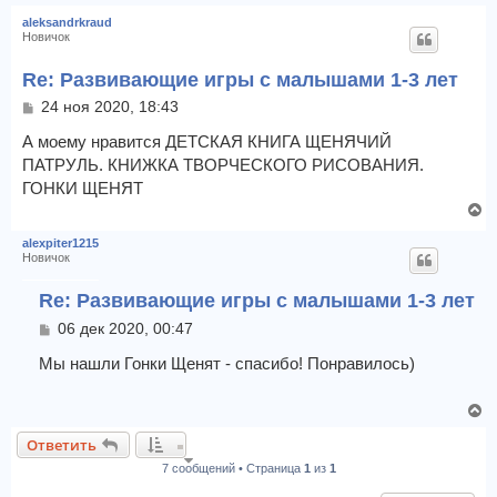
е
aleksandrkraud
р
Новичок
н
у
Re: Развивающие игры с малышами 1-3 лет
т
С
24 ноя 2020, 18:43
ь
о
с
о
А моему нравится ДЕТСКАЯ КНИГА ЩЕНЯЧИЙ
я
б
ПАТРУЛЬ. КНИЖКА ТВОРЧЕСКОГО РИСОВАНИЯ.
к
щ
ГОНКИ ЩЕНЯТ
н
е
а
В
н
ч
и
е
alexpiter1215
е
а
р
Новичок
л
н
у
у
Re: Развивающие игры с малышами 1-3 лет
т
С
06 дек 2020, 00:47
ь
о
с
о
Мы нашли Гонки Щенят - спасибо! Понравилось)
я
б
к
щ
н
В
е
а
е
н
Ответить
ч
и
р
е
7 сообщений • Страница
1
из
1
а
н
л
у