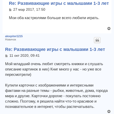
у
Re: Развивающие игры с малышами 1-3 лет
т
С
27 мар 2017, 17:50
ь
о
с
о
Мои оба кастрюлями больше всего любили играть.
я
б
к
щ
н
В
е
а
е
н
alexpiter1215
ч
и
р
Новичок
е
а
н
л
у
Re: Развивающие игры с малышами 1-3 лет
у
т
С
11 окт 2020, 09:41
ь
о
с
о
Мой младший очень любит смотреть книжки и слушать
я
б
описание картинок в них) Книг много у нас - но уже все
к
щ
пересмотрели)
н
е
а
н
ч
и
Купили карточки с изображениями и интересными
е
а
фактами на разные темы - рыбки, животные, дома, города
л
мира и другие. Карточки дорогие - покупать постоянно
у
сложно. Поэтому, я решила найти что-то красивое и
познавательное в интернет, чтобы распечатывать.
В