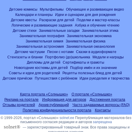
Детские комиксы
Мультфильмы
Обучающее и развивающее видео
Календари и планеры
Идеи и сценарии для дня рождения
Детские квесты
Раскраски для детей
Поделки и мастер-классы
Логические и развивающие задания
Азбука и обучение чтению
Детские стихи
Занимательные загадки
Занимательная этика
Занимательная география
Занимательная экономика
Занимательная химия
Занимательная физика
Занимательная астрономия
Занимательная океанология
Детские частушки
Песни с нотами
Сказки в аудиоформате
Стенгазеты и бланки
Портфолио (до)школьника
Медали и награды
Дипломы для детей
Сертификаты и грамоты
Новогодние костюмы для детей
Подбор имён и их значение
Советы и идеи для родителей
Рецепты полезных блюд для детей
Детские причёски
Путешествия с ребёнком
Идеи рукоделия и творчества
Карта портала «Солнышко»
О портале «Солнышко»
Реклама на портале
Информация для авторов
Достижения портала
Отзывы родителей
Архив публикаций
Часто задаваемые вопросы (FAQ)
Политика конфиденциальности портала
Контакты
© 1999-2026, портал «Солнышко»
solnet.ee
Перепубликация материалов без
письменного согласия редакции и авторов
запрещена
solnet®
— зарегистрированный товарный знак. Все права защищены и