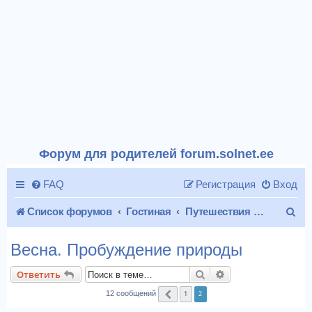
Форум для родителей forum.solnet.ee
FAQ
Регистрация
Вход
П
Список форумов
Гостиная
Путешествия и отдых
о
Весна. Пробуждение природы
и
Поиск
Расширенный пои
Ответить
с
1
2
12 сообщений
Пред.
к