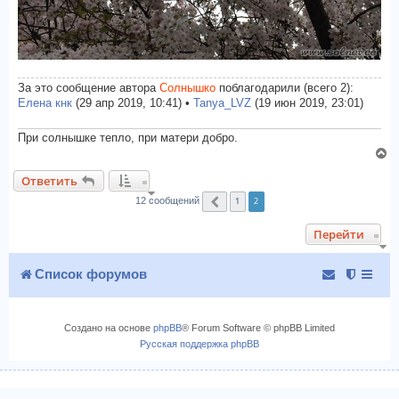
За это сообщение автора
Солнышко
поблагодарили (всего 2):
Елена кнк
(29 апр 2019, 10:41) •
Tanya_LVZ
(19 июн 2019, 23:01)
При солнышке тепло, при матери добро.
В
е
Ответить
р
1
2
н
12 сообщений
Пред.
у
Перейти
т
ь
с
Список форумов
я
к
н
Создано на основе
phpBB
® Forum Software © phpBB Limited
а
Русская поддержка phpBB
ч
а
л
у