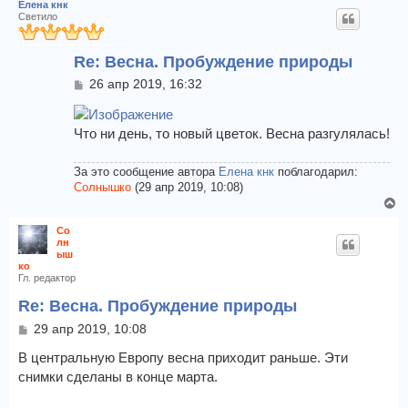
Елена кнк
Светило
Re: Весна. Пробуждение природы
С
26 апр 2019, 16:32
о
о
б
Что ни день, то новый цветок. Весна разгулялась!
щ
е
н
За это сообщение автора
Елена кнк
поблагодарил:
и
Солнышко
(29 апр 2019, 10:08)
е
В
е
Со
р
лн
н
ыш
ко
у
Гл. редактор
т
ь
Re: Весна. Пробуждение природы
с
С
29 апр 2019, 10:08
я
о
к
о
В центральную Европу весна приходит раньше. Эти
н
б
снимки сделаны в конце марта.
а
щ
е
ч