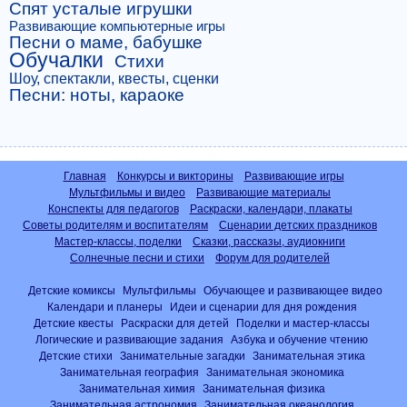
Спят усталые игрушки
Развивающие компьютерные игры
Песни о маме, бабушке
Обучалки
Стихи
Шоу, спектакли, квесты, сценки
Песни: ноты, караоке
Главная
Конкурсы и викторины
Развивающие игры
Мультфильмы и видео
Развивающие материалы
Конспекты для педагогов
Раскраски, календари, плакаты
Советы родителям и воспитателям
Сценарии детских праздников
Мастер-классы, поделки
Сказки, рассказы, аудиокниги
Солнечные песни и стихи
Форум для родителей
Детские комиксы
Мультфильмы
Обучающее и развивающее видео
Календари и планеры
Идеи и сценарии для дня рождения
Детские квесты
Раскраски для детей
Поделки и мастер-классы
Логические и развивающие задания
Азбука и обучение чтению
Детские стихи
Занимательные загадки
Занимательная этика
Занимательная география
Занимательная экономика
Занимательная химия
Занимательная физика
Занимательная астрономия
Занимательная океанология