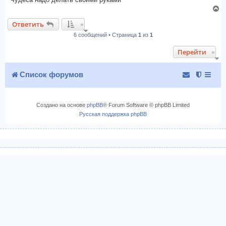
а
е
В
л
е
у
Ответить
р
6 сообщений • Страница
1
из
1
н
у
Перейти
т
ь
с
Список форумов
я
к
н
Создано на основе
phpBB
® Forum Software © phpBB Limited
а
Русская поддержка phpBB
ч
а
л
у