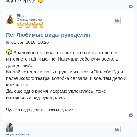
ждет очереди.
е
л
В
у
е
Elka
р
Солнце форума
н
у
Re: Любимые виды рукоделия
т
ь
С
01 сен 2016, 10:26
с
о
я
о
Аналогично. Сейчас столько всего интересного в
к
б
интернете найти можно. Накачала себе кучу всего, а
щ
н
дойдет ли?...
е
а
н
Малой хотела связать игрушки из сказки "Колобок"для
ч
и
пальчикового театра, колобка связала, и все, тем дело и
а
е
л
кончилось.
у
Да, еще одно время макраме увлекалась, тоже
интересный вид рукоделия.
Чудеса надо делать своими руками
В
е
р
н
asyapeshkova