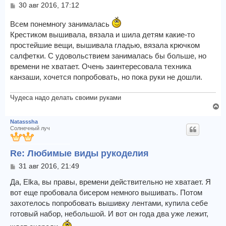
ь
С
30 авг 2016, 17:12
с
о
я
о
Всем понемногу занималась
к
б
Крестиком вышивала, вязала и шила детям какие-то
щ
н
простейшие вещи, вышивала гладью, вязала крючком
е
а
н
салфетки. С удовольствием занималась бы больше, но
ч
и
а
времени не хватает. Очень заинтересовала техника
е
л
канзаши, хочется попробовать, но пока руки не дошли.
у
Чудеса надо делать своими руками
В
е
Natasssha
р
Солнечный луч
н
у
Re: Любимые виды рукоделия
т
ь
С
31 авг 2016, 21:49
с
о
я
о
Да, Elka, вы правы, времени действительно не хватает. Я
к
б
вот еще пробовала бисером немного вышивать. Потом
щ
н
захотелось попробовать вышивку лентами, купила себе
е
а
готовый набор, небольшой. И вот он года два уже лежит,
н
ч
и
а