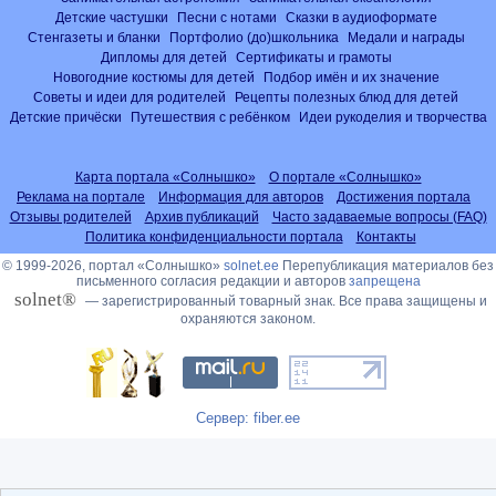
Детские частушки
Песни с нотами
Сказки в аудиоформате
Стенгазеты и бланки
Портфолио (до)школьника
Медали и награды
Дипломы для детей
Сертификаты и грамоты
Новогодние костюмы для детей
Подбор имён и их значение
Советы и идеи для родителей
Рецепты полезных блюд для детей
Детские причёски
Путешествия с ребёнком
Идеи рукоделия и творчества
Карта портала «Солнышко»
О портале «Солнышко»
Реклама на портале
Информация для авторов
Достижения портала
Отзывы родителей
Архив публикаций
Часто задаваемые вопросы (FAQ)
Политика конфиденциальности портала
Контакты
© 1999-2026, портал «Солнышко»
solnet.ee
Перепубликация материалов без
письменного согласия редакции и авторов
запрещена
solnet®
— зарегистрированный товарный знак. Все права защищены и
охраняются законом.
Сервер: fiber.ee