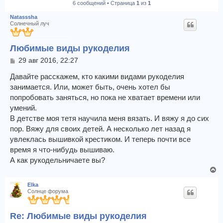
6 сообщений • Страница
1
из
1
к
Natasssha
Солнечный луч
Любимые виды рукоделия
С
29 авг 2016, 22:27
о
о
Давайте расскажем, кто какими видами рукоделия
б
занимается. Или, может быть, очень хотел бы
щ
попробовать заняться, но пока не хватает времени или
е
умений.
н
и
В детстве моя тетя научила меня вязать. И вяжу я до сих
е
пор. Вяжу для своих детей. А несколько лет назад я
увлеклась вышивкой крестиком. И теперь почти все
время я что-нибудь вышиваю.
А как рукодельничаете вы?
В
е
Elka
р
Солнце форума
н
у
Re: Любимые виды рукоделия
т