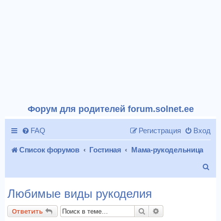
Форум для родителей forum.solnet.ee
FAQ
Регистрация
Вход
Список форумов
Гостиная
Мама-рукодельница
П
о
Любимые виды рукоделия
и
Поиск
Расширенный пои
Ответить
с