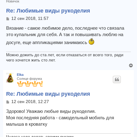
у
Новичок
т
Re: Любимые виды рукоделия
ь
с
С
12 сен 2018, 11:57
я
о
о
Вязание - самое любимое дело, последнее что связала
к
б
н
это купальник для себя. А так и повышивать люблю на
щ
а
досуге, еще аппликациями занимаюсь
е
ч
н
а
и
Можно дожить до ста лет, если отказаться от всего того, ради
л
е
чего хочется жить сто лет.
у
В
е
Elka
р
Солнце форума
н
у
Re: Любимые виды рукоделия
т
ь
С
12 сен 2018, 12:27
с
о
я
о
Здорово! Уважаю любые виды рукоделия.
к
б
Моя последняя работа - самодельный мобиль для
щ
н
малыша в кроватку
е
а
н
ч
и
Чудеса надо делать своими руками