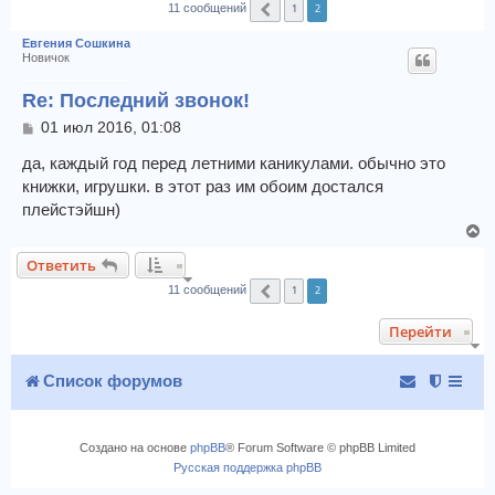
1
2
11 сообщений
Пред.
к
Евгения Сошкина
Новичок
Re: Последний звонок!
С
01 июл 2016, 01:08
о
о
да, каждый год перед летними каникулами. обычно это
б
книжки, игрушки. в этот раз им обоим достался
щ
плейстэйшн)
е
В
н
и
е
Ответить
е
р
1
2
н
11 сообщений
Пред.
у
Перейти
т
ь
с
Список форумов
я
к
н
Создано на основе
phpBB
® Forum Software © phpBB Limited
а
Русская поддержка phpBB
ч
а