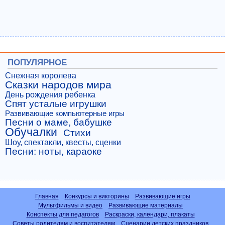
ПОПУЛЯРНОЕ
Снежная королева
Сказки народов мира
День рождения ребенка
Спят усталые игрушки
Развивающие компьютерные игры
Песни о маме, бабушке
Обучалки
Стихи
Шоу, спектакли, квесты, сценки
Песни: ноты, караоке
Главная
Конкурсы и викторины
Развивающие игры
Мультфильмы и видео
Развивающие материалы
Конспекты для педагогов
Раскраски, календари, плакаты
Советы родителям и воспитателям
Сценарии детских праздников