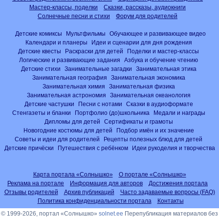
Мастер-классы, поделки
Сказки, рассказы, аудиокниги
Солнечные песни и стихи
Форум для родителей
Детские комиксы
Мультфильмы
Обучающее и развивающее видео
Календари и планеры
Идеи и сценарии для дня рождения
Детские квесты
Раскраски для детей
Поделки и мастер-классы
Логические и развивающие задания
Азбука и обучение чтению
Детские стихи
Занимательные загадки
Занимательная этика
Занимательная география
Занимательная экономика
Занимательная химия
Занимательная физика
Занимательная астрономия
Занимательная океанология
Детские частушки
Песни с нотами
Сказки в аудиоформате
Стенгазеты и бланки
Портфолио (до)школьника
Медали и награды
Дипломы для детей
Сертификаты и грамоты
Новогодние костюмы для детей
Подбор имён и их значение
Советы и идеи для родителей
Рецепты полезных блюд для детей
Детские причёски
Путешествия с ребёнком
Идеи рукоделия и творчества
Карта портала «Солнышко»
О портале «Солнышко»
Реклама на портале
Информация для авторов
Достижения портала
Отзывы родителей
Архив публикаций
Часто задаваемые вопросы (FAQ)
Политика конфиденциальности портала
Контакты
© 1999-2026, портал «Солнышко»
solnet.ee
Перепубликация материалов без