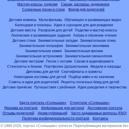
Мастер-классы, поделки
Сказки, рассказы, аудиокниги
Солнечные песни и стихи
Форум для родителей
Детские комиксы
Мультфильмы
Обучающее и развивающее видео
Календари и планеры
Идеи и сценарии для дня рождения
Детские квесты
Раскраски для детей
Поделки и мастер-классы
Логические и развивающие задания
Азбука и обучение чтению
Детские стихи
Занимательные загадки
Занимательная этика
Занимательная география
Занимательная экономика
Занимательная химия
Занимательная физика
Занимательная астрономия
Занимательная океанология
Детские частушки
Песни с нотами
Сказки в аудиоформате
Стенгазеты и бланки
Портфолио (до)школьника
Медали и награды
Дипломы для детей
Сертификаты и грамоты
Новогодние костюмы для детей
Подбор имён и их значение
Советы и идеи для родителей
Рецепты полезных блюд для детей
Детские причёски
Путешествия с ребёнком
Идеи рукоделия и творчества
Карта портала «Солнышко»
О портале «Солнышко»
Реклама на портале
Информация для авторов
Достижения портала
Отзывы родителей
Архив публикаций
Часто задаваемые вопросы (FAQ)
Политика конфиденциальности портала
Контакты
© 1999-2026, портал «Солнышко»
solnet.ee
Перепубликация материалов без