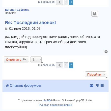
1
2
11 сообщений
Пред.
к
Евгения Сошкина
Новичок
Re: Последний звонок!
С
01 июл 2016, 01:08
о
о
да, каждый год перед летними каникулами. обычно это
б
книжки, игрушки. в этот раз им обоим достался
щ
плейстэйшн)
е
В
н
и
е
Ответить
е
р
1
2
н
11 сообщений
Пред.
у
Перейти
т
ь
с
Список форумов
я
к
н
Создано на основе
phpBB
® Forum Software © phpBB Limited
а
Русская поддержка phpBB
ч
а