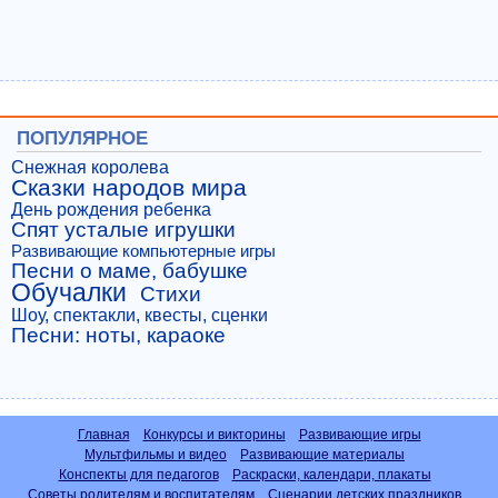
ПОПУЛЯРНОЕ
Снежная королева
Сказки народов мира
День рождения ребенка
Спят усталые игрушки
Развивающие компьютерные игры
Песни о маме, бабушке
Обучалки
Стихи
Шоу, спектакли, квесты, сценки
Песни: ноты, караоке
Главная
Конкурсы и викторины
Развивающие игры
Мультфильмы и видео
Развивающие материалы
Конспекты для педагогов
Раскраски, календари, плакаты
Советы родителям и воспитателям
Сценарии детских праздников