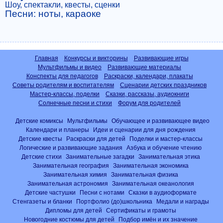
Шоу, спектакли, квесты, сценки
Песни: ноты, караоке
Главная
Конкурсы и викторины
Развивающие игры
Мультфильмы и видео
Развивающие материалы
Конспекты для педагогов
Раскраски, календари, плакаты
Советы родителям и воспитателям
Сценарии детских праздников
Мастер-классы, поделки
Сказки, рассказы, аудиокниги
Солнечные песни и стихи
Форум для родителей
Детские комиксы
Мультфильмы
Обучающее и развивающее видео
Календари и планеры
Идеи и сценарии для дня рождения
Детские квесты
Раскраски для детей
Поделки и мастер-классы
Логические и развивающие задания
Азбука и обучение чтению
Детские стихи
Занимательные загадки
Занимательная этика
Занимательная география
Занимательная экономика
Занимательная химия
Занимательная физика
Занимательная астрономия
Занимательная океанология
Детские частушки
Песни с нотами
Сказки в аудиоформате
Стенгазеты и бланки
Портфолио (до)школьника
Медали и награды
Дипломы для детей
Сертификаты и грамоты
Новогодние костюмы для детей
Подбор имён и их значение