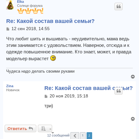
Elka
Солнце форума
Re: Какой состав вашей семьи?
С
12 сен 2018, 14:55
о
о
Что любит шить и вышивать - неудивительно, мама ведь
б
этим занимается с удовольствием. Наверное, отсюда и к
щ
одежде повышенное внимание. Кто знает, может, и правда
е
н
модельер вырастет
и
е
Чудеса надо делать своими руками
В
е
Zina
Re: Какой состав вашей семьи?
р
Новичок
н
С
20 ноя 2019, 15:18
у
о
т
о
три)
б
ь
щ
с
В
е
я
е
н
к
Ответить
и
р
н
е
1
2
н
12 сообщений
Пред.
а