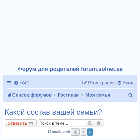
Форум для родителей forum.solnet.ee
FAQ
Регистрация
Вход
П
Список форумов
Гостиная
Моя семья
о
Какой состав вашей семьи?
и
Поиск
Расширенный пои
Ответить
с
1
2
12 сообщений
Пред.
к