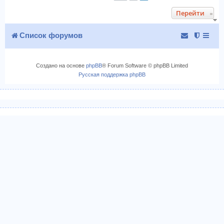
у
ч
Перейти
т
а
ь
л
с
Список форумов
у
я
к
н
Создано на основе
phpBB
® Forum Software © phpBB Limited
а
Русская поддержка phpBB
ч
а
л
у