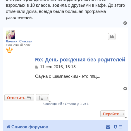
к
б
взрослых в 10 классе, зодила с друзьями в кафе. До этого
щ
н
отмечали дома, всегда была большая программа
е
а
развлечений.
н
ч
и
В
а
е
е
л
р
у
н
Лучики_Счастья
у
Солнечный блик
т
ь
Re: День рождения без родителей
с
я
С
11 сен 2016, 15:13
к
о
о
Сауна с шампанским - это ппц...
н
б
а
щ
ч
В
е
а
е
н
л
Ответить
и
р
у
е
6 сообщений • Страница
1
из
1
н
у
Перейти
т
ь
с
Список форумов
я