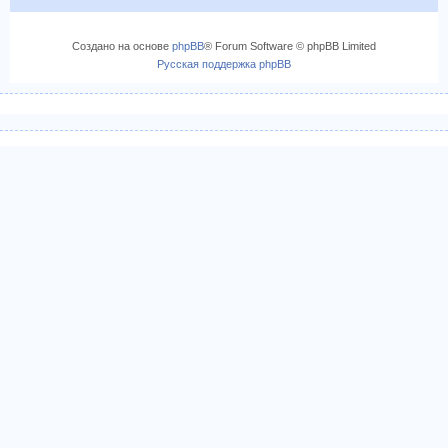
к
н
Создано на основе
phpBB
® Forum Software © phpBB Limited
а
Русская поддержка phpBB
ч
а
л
у