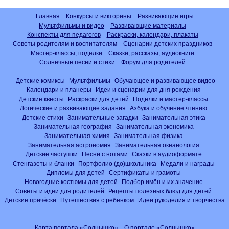
Главная
Конкурсы и викторины
Развивающие игры
Мультфильмы и видео
Развивающие материалы
Конспекты для педагогов
Раскраски, календари, плакаты
Советы родителям и воспитателям
Сценарии детских праздников
Мастер-классы, поделки
Сказки, рассказы, аудиокниги
Солнечные песни и стихи
Форум для родителей
Детские комиксы
Мультфильмы
Обучающее и развивающее видео
Календари и планеры
Идеи и сценарии для дня рождения
Детские квесты
Раскраски для детей
Поделки и мастер-классы
Логические и развивающие задания
Азбука и обучение чтению
Детские стихи
Занимательные загадки
Занимательная этика
Занимательная география
Занимательная экономика
Занимательная химия
Занимательная физика
Занимательная астрономия
Занимательная океанология
Детские частушки
Песни с нотами
Сказки в аудиоформате
Стенгазеты и бланки
Портфолио (до)школьника
Медали и награды
Дипломы для детей
Сертификаты и грамоты
Новогодние костюмы для детей
Подбор имён и их значение
Советы и идеи для родителей
Рецепты полезных блюд для детей
Детские причёски
Путешествия с ребёнком
Идеи рукоделия и творчества
Карта портала «Солнышко»
О портале «Солнышко»