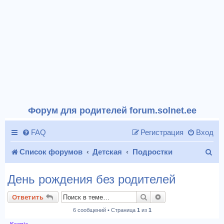
Форум для родителей forum.solnet.ee
FAQ
Регистрация
Вход
П
Список форумов
Детская
Подростки
о
День рождения без родителей
и
Поиск
Расширенный пои
Ответить
с
6 сообщений • Страница
1
из
1
к