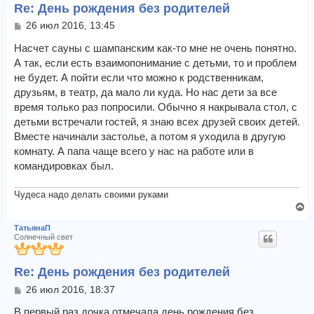
Re: День рождения без родителей
т
ь
С
26 июл 2016, 13:45
с
о
я
о
Насчет сауны с шампанским как-то мне не очень понятно.
к
б
А так, если есть взаимопонимание с детьми, то и проблем
щ
н
не будет. А пойти если что можно к родственникам,
е
а
друзьям, в театр, да мало ли куда. Но нас дети за все
н
ч
и
время только раз попросили. Обычно я накрывала стол, с
а
е
л
детьми встречали гостей, я знаю всех друзей своих детей.
у
Вместе начинали застолье, а потом я уходила в другую
комнату. А папа чаще всего у нас на работе или в
командировках был.
Чудеса надо делать своими руками
В
е
ТатьянаП
р
Солнечный свет
н
у
Re: День рождения без родителей
т
ь
С
26 июл 2016, 18:37
с
о
я
о
В первый раз дочка отмечала день рождения без