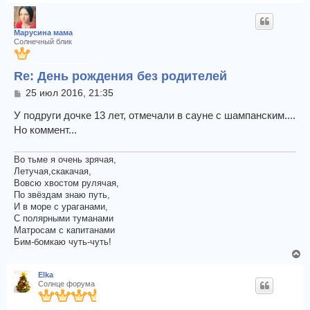
е
л
р
у
н
Марусина мама
у
Солнечный блик
т
ь
Re: День рождения без родителей
с
я
С
25 июл 2016, 21:35
к
о
о
У подруги дочке 13 лет, отмечали в сауне с шампанским....
н
б
а
Но коммент...
щ
ч
е
а
н
Во тьме я очень зрячая,
л
и
Летучая,скакачая,
у
е
Вовсю хвостом рулячая,
По звёздам знаю путь,
И в море с ураганами,
С полярными туманами
Матросам с капитанами
Бим-бомкаю чуть-чуть!
В
е
Elka
р
Солнце форума
н
у