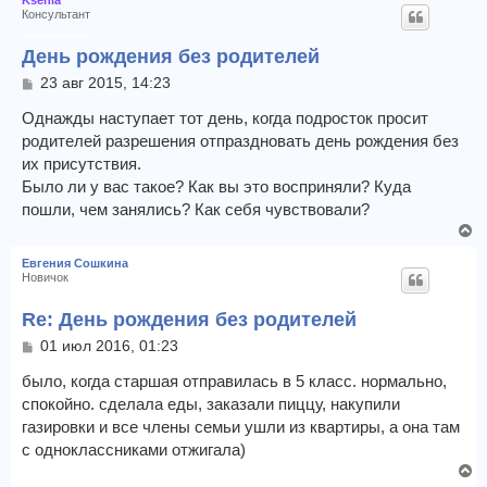
Ksenia
Консультант
День рождения без родителей
С
23 авг 2015, 14:23
о
о
Однажды наступает тот день, когда подросток просит
б
родителей разрешения отпраздновать день рождения без
щ
их присутствия.
е
Было ли у вас такое? Как вы это восприняли? Куда
н
и
пошли, чем занялись? Как себя чувствовали?
е
В
е
Евгения Сошкина
р
Новичок
н
у
Re: День рождения без родителей
т
С
01 июл 2016, 01:23
ь
о
с
о
было, когда старшая отправилась в 5 класс. нормально,
я
б
спокойно. сделала еды, заказали пиццу, накупили
к
щ
газировки и все члены семьи ушли из квартиры, а она там
н
е
а
с одноклассниками отжигала)
н
ч
и
В
е
а