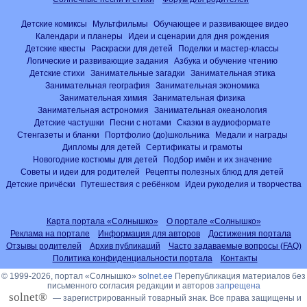
Детские комиксы
Мультфильмы
Обучающее и развивающее видео
Календари и планеры
Идеи и сценарии для дня рождения
Детские квесты
Раскраски для детей
Поделки и мастер-классы
Логические и развивающие задания
Азбука и обучение чтению
Детские стихи
Занимательные загадки
Занимательная этика
Занимательная география
Занимательная экономика
Занимательная химия
Занимательная физика
Занимательная астрономия
Занимательная океанология
Детские частушки
Песни с нотами
Сказки в аудиоформате
Стенгазеты и бланки
Портфолио (до)школьника
Медали и награды
Дипломы для детей
Сертификаты и грамоты
Новогодние костюмы для детей
Подбор имён и их значение
Советы и идеи для родителей
Рецепты полезных блюд для детей
Детские причёски
Путешествия с ребёнком
Идеи рукоделия и творчества
Карта портала «Солнышко»
О портале «Солнышко»
Реклама на портале
Информация для авторов
Достижения портала
Отзывы родителей
Архив публикаций
Часто задаваемые вопросы (FAQ)
Политика конфиденциальности портала
Контакты
© 1999-2026, портал «Солнышко»
solnet.ee
Перепубликация материалов без
письменного согласия редакции и авторов
запрещена
solnet®
— зарегистрированный товарный знак. Все права защищены и