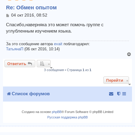
у
Re: Обмен опытом
т
ь
С
04 окт 2016, 08:52
с
о
я
о
Спасибо,наверняка это может помочь группе с
к
б
углубленным изучением языка.
щ
н
е
а
н
За это сообщение автора
evait
поблагодарил:
ч
и
ТатьянаП
(06 окт 2016, 10:14)
а
е
В
л
е
у
Ответить
р
3 сообщения • Страница
1
из
1
н
у
Перейти
т
ь
с
Список форумов
я
к
н
Создано на основе
phpBB
® Forum Software © phpBB Limited
а
Русская поддержка phpBB
ч
а
л