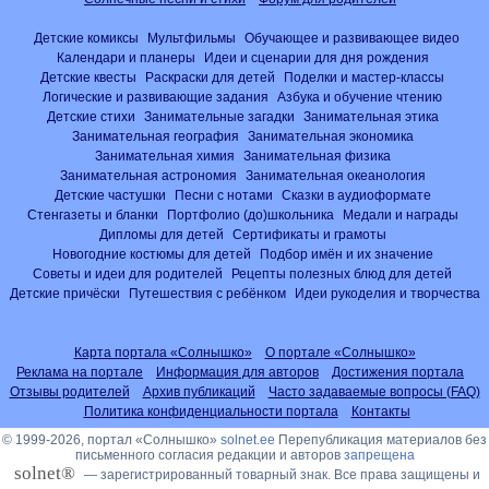
Детские комиксы
Мультфильмы
Обучающее и развивающее видео
Календари и планеры
Идеи и сценарии для дня рождения
Детские квесты
Раскраски для детей
Поделки и мастер-классы
Логические и развивающие задания
Азбука и обучение чтению
Детские стихи
Занимательные загадки
Занимательная этика
Занимательная география
Занимательная экономика
Занимательная химия
Занимательная физика
Занимательная астрономия
Занимательная океанология
Детские частушки
Песни с нотами
Сказки в аудиоформате
Стенгазеты и бланки
Портфолио (до)школьника
Медали и награды
Дипломы для детей
Сертификаты и грамоты
Новогодние костюмы для детей
Подбор имён и их значение
Советы и идеи для родителей
Рецепты полезных блюд для детей
Детские причёски
Путешествия с ребёнком
Идеи рукоделия и творчества
Карта портала «Солнышко»
О портале «Солнышко»
Реклама на портале
Информация для авторов
Достижения портала
Отзывы родителей
Архив публикаций
Часто задаваемые вопросы (FAQ)
Политика конфиденциальности портала
Контакты
© 1999-2026, портал «Солнышко»
solnet.ee
Перепубликация материалов без
письменного согласия редакции и авторов
запрещена
solnet®
— зарегистрированный товарный знак. Все права защищены и