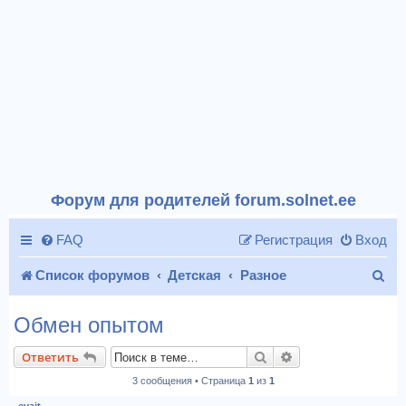
Форум для родителей forum.solnet.ee
FAQ
Регистрация
Вход
П
Список форумов
Детская
Разное
о
Обмен опытом
и
Поиск
Расширенный пои
Ответить
с
3 сообщения • Страница
1
из
1
к