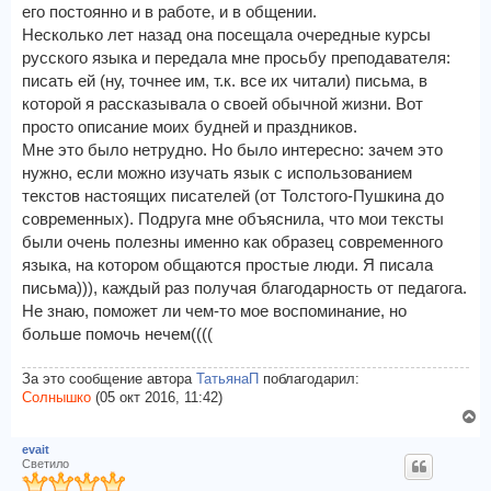
его постоянно и в работе, и в общении.
Несколько лет назад она посещала очередные курсы
русского языка и передала мне просьбу преподавателя:
писать ей (ну, точнее им, т.к. все их читали) письма, в
которой я рассказывала о своей обычной жизни. Вот
просто описание моих будней и праздников.
Мне это было нетрудно. Но было интересно: зачем это
нужно, если можно изучать язык с использованием
текстов настоящих писателей (от Толстого-Пушкина до
современных). Подруга мне объяснила, что мои тексты
были очень полезны именно как образец современного
языка, на котором общаются простые люди. Я писала
письма))), каждый раз получая благодарность от педагога.
Не знаю, поможет ли чем-то мое воспоминание, но
больше помочь нечем((((
За это сообщение автора
ТатьянаП
поблагодарил:
Солнышко
(05 окт 2016, 11:42)
В
е
evait
р
Светило
н