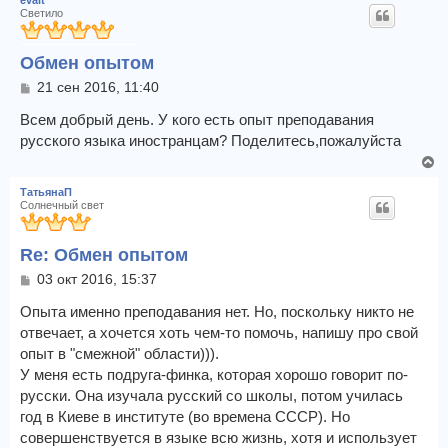
evait
Светило
Обмен опытом
С
21 сен 2016, 11:40
о
о
Всем добрый день. У кого есть опыт преподавания
б
русского языка иностранцам? Поделитесь,пожалуйста
щ
В
е
е
н
ТатьянаП
и
р
Солнечный свет
е
н
у
Re: Обмен опытом
т
ь
С
03 окт 2016, 15:37
с
о
я
о
Опыта именно преподавания нет. Но, поскольку никто не
к
б
отвечает, а хочется хоть чем-то помочь, напишу про свой
щ
н
опыт в "смежной" области))).
е
а
У меня есть подруга-финка, которая хорошо говорит по-
н
ч
и
русски. Она изучала русский со школы, потом училась
а
е
л
год в Киеве в институте (во времена СССР). Но
у
совершенствуется в языке всю жизнь, хотя и использует