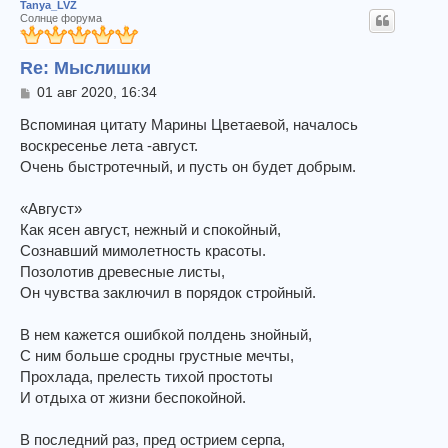
Tanya_LVZ
Солнце форума
Re: Мыслишки
С
01 авг 2020, 16:34
о
о
Вспоминая цитату Марины Цветаевой, началось
б
воскресенье лета -август.
щ
Очень быстротечный, и пусть он будет добрым.
е
н
и
«Август»
е
Как ясен август, нежный и спокойный,
Сознавший мимолетность красоты.
Позолотив древесные листы,
Он чувства заключил в порядок стройный.
В нем кажется ошибкой полдень знойный,
С ним больше сродны грустные мечты,
Прохлада, прелесть тихой простоты
И отдыха от жизни беспокойной.
В последний раз, пред острием серпа,