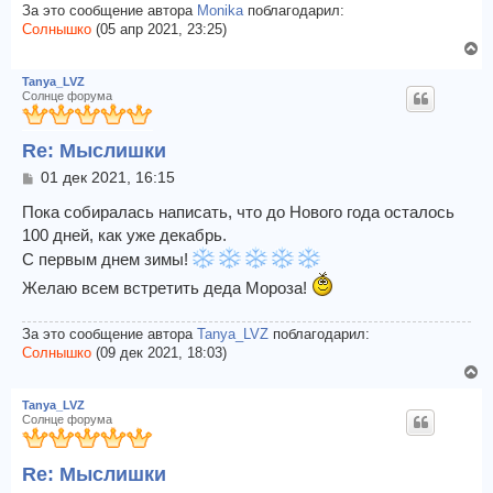
ч
и
За это сообщение автора
Monika
поблагодарил:
е
а
Солнышко
(05 апр 2021, 23:25)
л
В
у
е
Tanya_LVZ
р
Солнце форума
н
у
Re: Мыслишки
т
ь
С
01 дек 2021, 16:15
с
о
я
о
Пока собиралась написать, что до Нового года осталось
к
б
100 дней, как уже декабрь.
щ
н
С первым днем зимы!
е
а
н
ч
Желаю всем встретить деда Мороза!
и
а
е
л
За это сообщение автора
Tanya_LVZ
поблагодарил:
у
Солнышко
(09 дек 2021, 18:03)
В
е
Tanya_LVZ
р
Солнце форума
н
у
Re: Мыслишки
т
ь