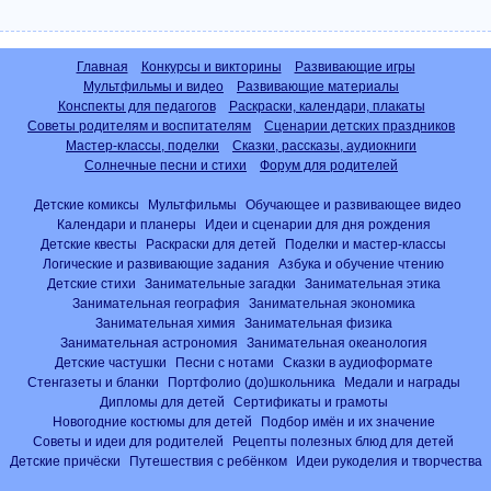
Главная
Конкурсы и викторины
Развивающие игры
Мультфильмы и видео
Развивающие материалы
Конспекты для педагогов
Раскраски, календари, плакаты
Советы родителям и воспитателям
Сценарии детских праздников
Мастер-классы, поделки
Сказки, рассказы, аудиокниги
Солнечные песни и стихи
Форум для родителей
Детские комиксы
Мультфильмы
Обучающее и развивающее видео
Календари и планеры
Идеи и сценарии для дня рождения
Детские квесты
Раскраски для детей
Поделки и мастер-классы
Логические и развивающие задания
Азбука и обучение чтению
Детские стихи
Занимательные загадки
Занимательная этика
Занимательная география
Занимательная экономика
Занимательная химия
Занимательная физика
Занимательная астрономия
Занимательная океанология
Детские частушки
Песни с нотами
Сказки в аудиоформате
Стенгазеты и бланки
Портфолио (до)школьника
Медали и награды
Дипломы для детей
Сертификаты и грамоты
Новогодние костюмы для детей
Подбор имён и их значение
Советы и идеи для родителей
Рецепты полезных блюд для детей
Детские причёски
Путешествия с ребёнком
Идеи рукоделия и творчества