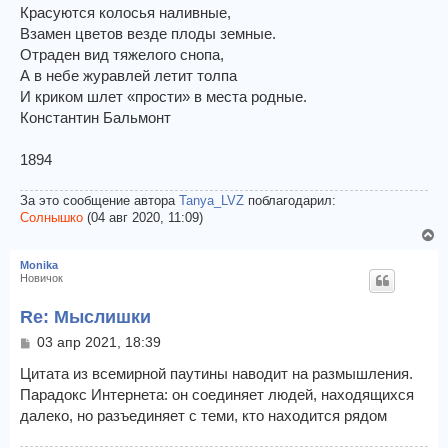
Красуются колосья наливные,
Взамен цветов везде плоды земные.
Отраден вид тяжелого снопа,
А в небе журавлей летит толпа
И криком шлет «прости» в места родные.
Константин Бальмонт
1894
За это сообщение автора
Tanya_LVZ
поблагодарил:
Солнышко
(04 авг 2020, 11:09)
В
е
Monika
р
Новичок
н
у
Re: Мыслишки
т
С
03 апр 2021, 18:39
ь
о
с
о
Цитата из всемирной паутины наводит на размышления.
я
б
Парадокс Интернета: он соединяет людей, находящихся
к
щ
далеко, но разъединяет с теми, кто находится рядом
н
е
а
н