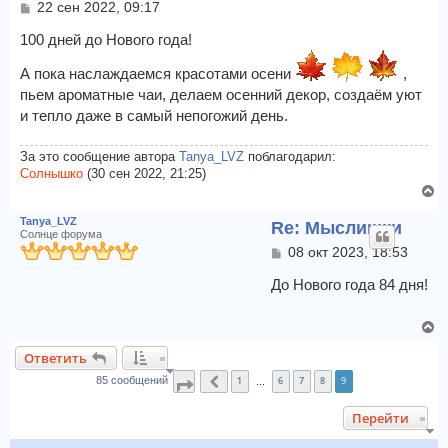
С
22 сен 2022, 09:17
с
о
я
о
100 дней до Нового года!
к
б
щ
н
А пока наслаждаемся красотами осени
,
е
а
пьем ароматные чаи, делаем осенний декор, создаём уют
н
ч
и тепло даже в самый непогожий день.
и
а
е
л
За это сообщение автора
Tanya_LVZ
поблагодарил:
у
Солнышко
(30 сен 2022, 21:25)
В
е
Tanya_LVZ
Re: Мыслишки
р
Солнце форума
н
С
08 окт 2023, 18:53
у
о
т
о
До Нового года 84 дня!
б
ь
щ
с
В
е
я
е
н
к
Ответить
и
р
н
е
1
6
7
8
9
н
85 сообщений
Страница
Пред.
9
из
9
…
а
у
ч
Перейти
т
а
ь
л