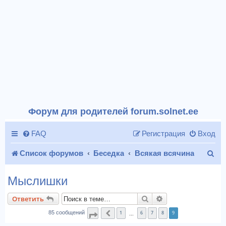
Форум для родителей forum.solnet.ee
FAQ
Регистрация
Вход
П
Список форумов
Беседка
Всякая всячина
о
Мыслишки
и
Поиск
Расширенный пои
Ответить
с
1
6
7
8
9
85 сообщений
Страница
Пред.
9
из
9
…
к