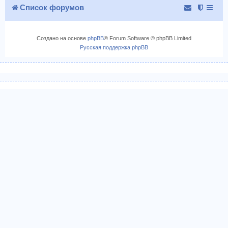
с
Список форумов
у
я
к
н
Создано на основе
phpBB
® Forum Software © phpBB Limited
а
Русская поддержка phpBB
ч
а
л
у