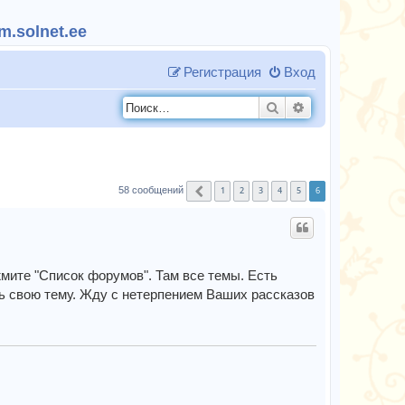
.solnet.ee
Регистрация
Вход
Поиск
Расширенный п
1
2
3
4
5
6
58 сообщений
Пред.
мите "Список форумов". Там все темы. Есть
ь свою тему. Жду с нетерпением Ваших рассказов