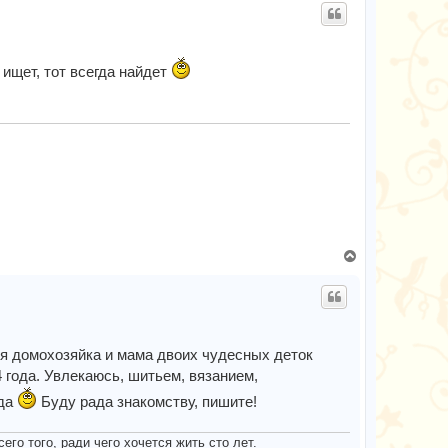
ч
р
а
н
л
у
у
т
 ищет, тот всегда найдет
ь
с
я
к
н
а
ч
а
л
у
В
е
р
н
у
т
я домохозяйка и мама двоих чудесных деток
ь
4 года. Увлекаюсь, шитьем, вязанием,
с
ода
Буду рада знакомству, пишите!
я
к
н
его того, ради чего хочется жить сто лет.