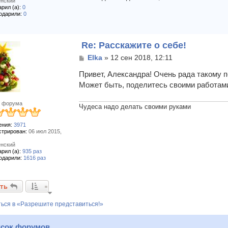
нский
рил (а):
0
одарили:
0
Re: Расскажите о себе!
С
Elka
»
12 сен 2018, 12:11
о
о
Привет, Александра! Очень рада такому 
б
Может быть, поделитесь своими работам
щ
е
 форума
н
Чудеса надо делать своими руками
и
е
ния:
3971
стрирован:
06 июл 2015,
нский
рил (а):
935 раз
одарили:
1616 раз
ть
ься в «Разрешите представиться!»
сок форумов