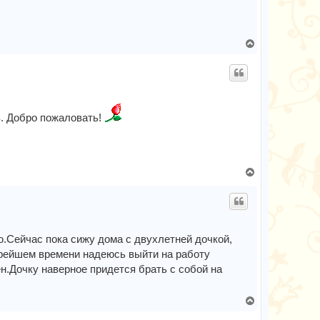
а
л
у
В
е
р
н
у
т
в. Добро пожаловать!
ь
с
я
к
н
В
а
е
ч
р
а
н
л
у
у
т
ю.Сейчас пока сижу дома с двухлетней дочкой,
ь
корейшем времени надеюсь выйти на работу
с
н.Дочку наверное придется брать с собой на
я
к
н
В
а
е