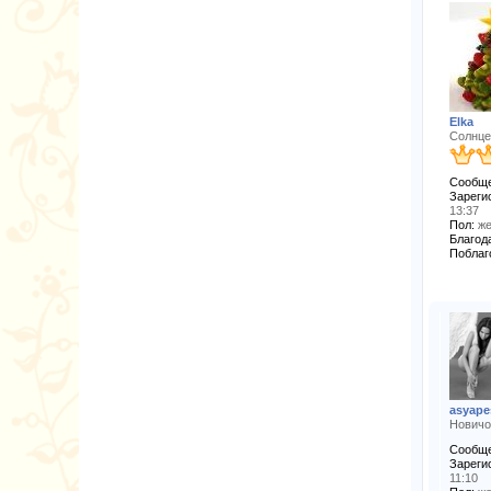
Elka
Солнце
Сообще
Зареги
13:37
Пол:
же
Благода
Поблаг
asyape
Новичо
Сообще
Зареги
11:10