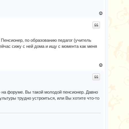
В
е
р
н
у
т
. Пенсионер, по образованию педагог (учитель
ь
йчас сижу с ней дома и ищу с момента как меня
с
я
к
н
В
а
е
ч
р
а
н
л
у
у
т
 на форуме. Вы такой молодой пенсионер. Давно
ь
ультуры трудно устроиться, или Вы хотите что-то
с
я
к
н
а
ч