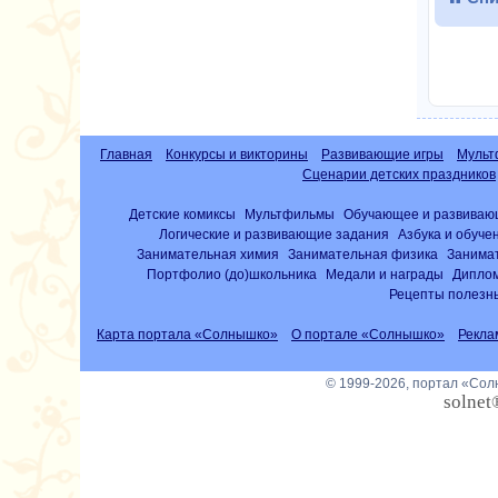
Главная
Конкурсы и викторины
Развивающие игры
Мульт
Сценарии детских праздников
Детские комиксы
Мультфильмы
Обучающее и развиваю
Логические и развивающие задания
Азбука и обуче
Занимательная химия
Занимательная физика
Занима
Портфолио (до)школьника
Медали и награды
Диплом
Рецепты полезны
Карта портала «Солнышко»
О портале «Солнышко»
Рекла
© 1999-2026, портал «Со
solnet