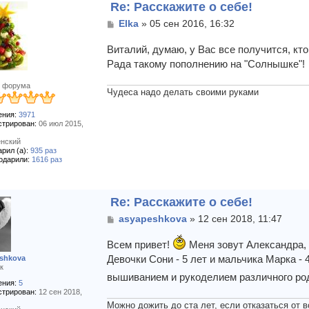
Re: Расскажите о себе!
С
Elka
»
05 сен 2016, 16:32
о
о
Виталий, думаю, у Вас все получится, кто
б
Рада такому пополнению на "Солнышке"!
щ
е
 форума
н
Чудеса надо делать своими руками
и
е
ния:
3971
стрирован:
06 июл 2015,
нский
рил (а):
935 раз
одарили:
1616 раз
Re: Расскажите о себе!
С
asyapeshkova
»
12 сен 2018, 11:47
о
о
Всем привет!
Меня зовут Александра, 
б
Девочки Сони - 5 лет и мальчика Марка - 
shkova
щ
к
е
вышиванием и рукоделием различного р
ния:
5
н
стрирован:
12 сен 2018,
и
Можно дожить до ста лет, если отказаться от вс
е