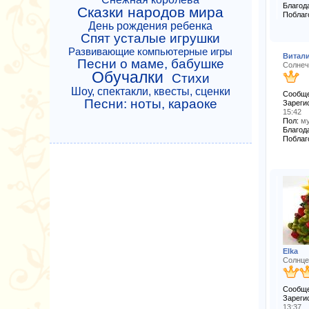
Благода
Сказки народов мира
Поблаг
День рождения ребенка
Спят усталые игрушки
Развивающие компьютерные игры
Витал
Песни о маме, бабушке
Солнеч
Обучалки
Стихи
Шоу, спектакли, квесты, сценки
Сообще
Песни: ноты, караоке
Зареги
15:42
Пол:
му
Благода
Поблаг
Elka
Солнце
Сообще
Зареги
13:37