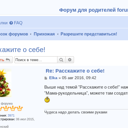
Форум для родителей forum
лки
FAQ
сок форумов
Прихожая
Разрешите представиться!
кажите о себе!
Поиск
Расширенный поиск
ть
Re: Расскажите о себе!
С
Elka
»
05 авг 2016, 09:42
о
о
Выше над темой "Расскажите о себе!" наж
б
"Мама-рукодельница", можете там создат
щ
е
 форума
н
и
Чудеса надо делать своими руками
е
ния:
3971
стрирован:
06 июл 2015,
нский