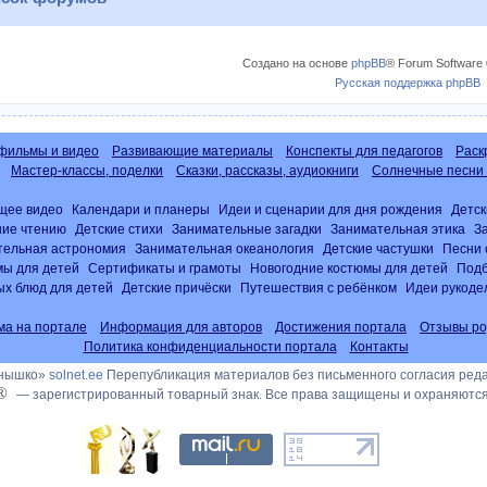
Создано на основе
phpBB
® Forum Software 
Русская поддержка phpBB
фильмы и видео
Развивающие материалы
Конспекты для педагогов
Раск
Мастер-классы, поделки
Сказки, рассказы, аудиокниги
Солнечные песни 
щее видео
Календари и планеры
Идеи и сценарии для дня рождения
Детск
ние чтению
Детские стихи
Занимательные загадки
Занимательная этика
З
тельная астрономия
Занимательная океанология
Детские частушки
Песни 
ы для детей
Сертификаты и грамоты
Новогодние костюмы для детей
Подб
х блюд для детей
Детские причёски
Путешествия с ребёнком
Идеи рукоде
ма на портале
Информация для авторов
Достижения портала
Отзывы ро
Политика конфиденциальности портала
Контакты
лнышко»
solnet.ee
Перепубликация материалов без письменного согласия ред
®
— зарегистрированный товарный знак. Все права защищены и охраняются