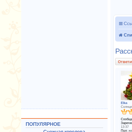
Ссы
Спи
Расс
Ответи
Elka
Солнце
Сообще
Зареги
ПОПУЛЯРНОЕ
13:37
Пол:
же
Снежная королева