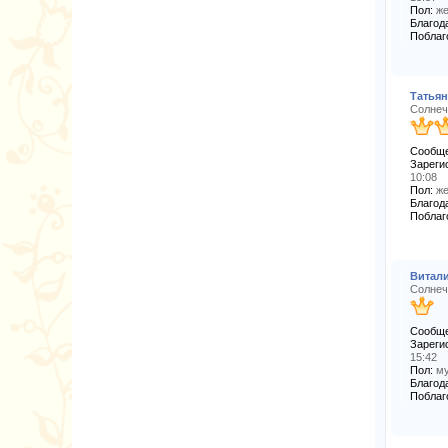
Пол:
же
Благода
Поблаг
Татья
Солнеч
Сообще
Зареги
10:08
Пол:
же
Благода
Поблаг
Витал
Солнеч
Сообще
Зареги
15:42
Пол:
му
Благода
Поблаг