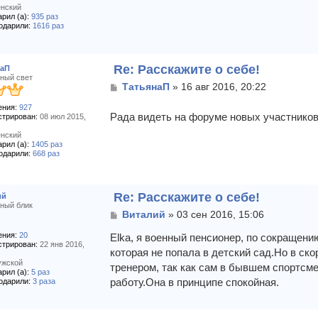
нский
рил (а):
935 раз
одарили:
1616 раз
Re: Расскажите о себе!
наП
ный свет
С
ТатьянаП
»
16 авг 2016, 20:22
о
ния:
927
о
Рада видеть на форуме новых участнико
стрирован:
08 июл 2015,
б
щ
нский
е
рил (а):
1405 раз
н
одарили:
668 раз
и
е
Re: Расскажите о себе!
ий
ный блик
С
Виталий
»
03 сен 2016, 15:06
о
ния:
20
о
Elka, я военный пенсионер, по сокращени
стрирован:
22 янв 2016,
б
которая не попала в детский сад.Но в с
щ
жской
тренером, так как сам в бывшем спортсме
е
рил (а):
5 раз
работу.Она в принципе спокойная.
н
одарили:
3 раза
и
е