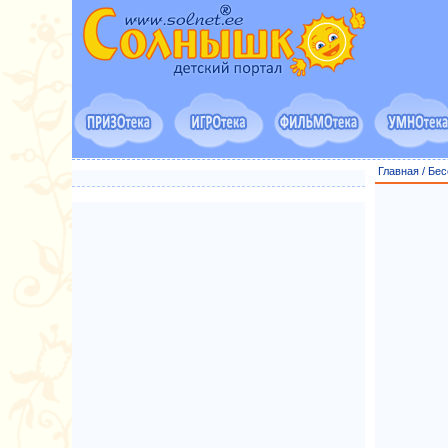
Главная
/
Бес