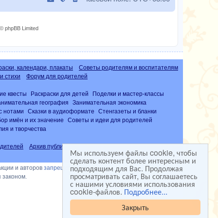
с
я
к
© phpBB Limited
н
а
ч
а
раски, календари, плакаты
Советы родителям и воспитателям
л
и стихи
Форум для родителей
у
ие квесты
Раскраски для детей
Поделки и мастер-классы
анимательная география
Занимательная экономика
с нотами
Сказки в аудиоформате
Стенгазеты и бланки
ор имён и их значение
Советы и идеи для родителей
лия и творчества
дителей
Архив публикаций
Часто задаваемые вопросы (FAQ)
Мы используем файлы cookie, чтобы
сделать контент более интересным и
подходящим для Вас. Продолжая
акции и авторов
запрещена
просматривать сайт, Вы соглашаетесь
 законом.
с нашими условиями использования
cookie-файлов.
Подробнее...
Закрыть