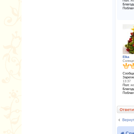
Пол:
же
Благода
Поблаг
Elka
Солнце
Сообще
Зареги
13:37
Пол:
же
Благода
Поблаг
Ответи
Вернут
Спи