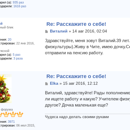
рил (а):
935 раз
одарили:
1616 раз
Re: Расскажите о себе!
ий
ный блик
С
Виталий
»
14 авг 2016, 02:04
о
ния:
20
о
Здравствуйте, меня зовут Виталий.39 лет
стрирован:
22 янв 2016,
б
физкультуры).Живу в Чите, имею дочку.Се
щ
жской
отправили на пенсию работу.
е
рил (а):
5 раз
н
одарили:
3 раза
и
е
Re: Расскажите о себе!
С
Elka
»
15 авг 2016, 12:12
о
о
Виталий, здравствуйте! Рады пополнению
б
ли ищете работу и какую? Учителем физк
щ
другое? Дочка маленькая еще?
е
 форума
н
и
Чудеса надо делать своими руками
е
ния:
3971
стрирован:
06 июл 2015,