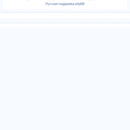
Русская поддержка phpBB
ч
а
л
у