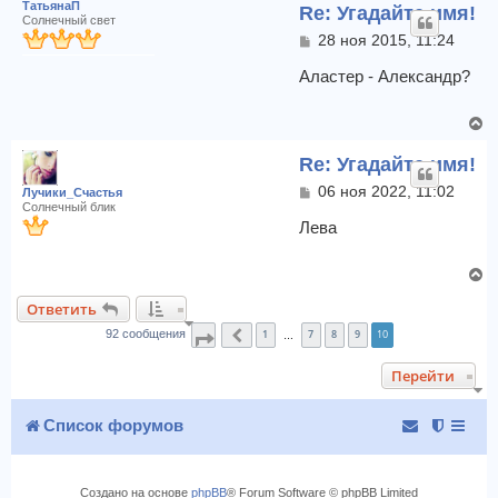
ТатьянаП
Re: Угадайте имя!
Солнечный свет
С
28 ноя 2015, 11:24
о
о
Аластер - Александр?
б
щ
В
е
е
н
Re: Угадайте имя!
и
р
е
н
С
06 ноя 2022, 11:02
Лучики_Счастья
у
о
Солнечный блик
т
о
Лева
б
ь
щ
с
В
е
я
е
н
к
Ответить
и
р
н
е
1
7
8
9
10
н
92 сообщения
Страница
Пред.
10
из
10
…
а
у
ч
Перейти
т
а
ь
л
с
Список форумов
у
я
к
н
Создано на основе
phpBB
® Forum Software © phpBB Limited
а