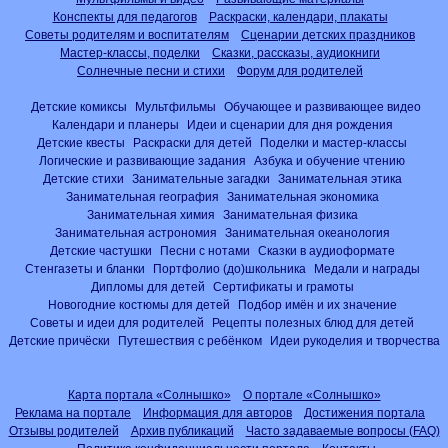
Конспекты для педагогов
Раскраски, календари, плакаты
Советы родителям и воспитателям
Сценарии детских праздников
Мастер-классы, поделки
Сказки, рассказы, аудиокниги
Солнечные песни и стихи
Форум для родителей
Детские комиксы
Мультфильмы
Обучающее и развивающее видео
Календари и планеры
Идеи и сценарии для дня рождения
Детские квесты
Раскраски для детей
Поделки и мастер-классы
Логические и развивающие задания
Азбука и обучение чтению
Детские стихи
Занимательные загадки
Занимательная этика
Занимательная география
Занимательная экономика
Занимательная химия
Занимательная физика
Занимательная астрономия
Занимательная океанология
Детские частушки
Песни с нотами
Сказки в аудиоформате
Стенгазеты и бланки
Портфолио (до)школьника
Медали и награды
Дипломы для детей
Сертификаты и грамоты
Новогодние костюмы для детей
Подбор имён и их значение
Советы и идеи для родителей
Рецепты полезных блюд для детей
Детские причёски
Путешествия с ребёнком
Идеи рукоделия и творчества
Карта портала «Солнышко»
О портале «Солнышко»
Реклама на портале
Информация для авторов
Достижения портала
Отзывы родителей
Архив публикаций
Часто задаваемые вопросы (FAQ)