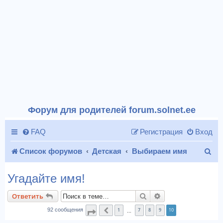
Форум для родителей forum.solnet.ee
FAQ
Регистрация
Вход
П
Список форумов
Детская
Выбираем имя
о
Угадайте имя!
и
Поиск
Расширенный пои
Ответить
с
1
7
8
9
10
92 сообщения
Страница
Пред.
10
из
10
…
к