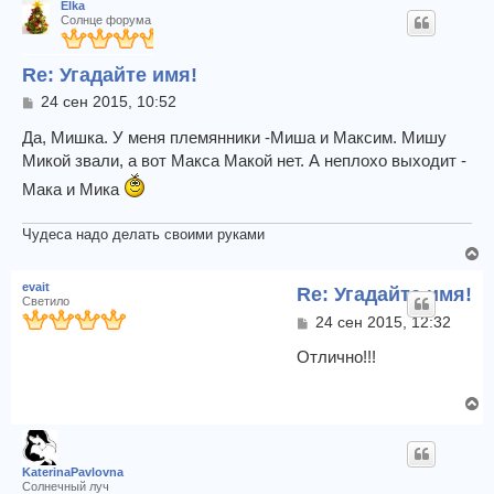
Elka
Солнце форума
Re: Угадайте имя!
С
24 сен 2015, 10:52
о
о
Да, Мишка. У меня племянники -Миша и Максим. Мишу
б
Микой звали, а вот Макса Макой нет. А неплохо выходит -
щ
Мака и Мика
е
н
и
Чудеса надо делать своими руками
е
В
е
evait
Re: Угадайте имя!
р
Светило
н
С
24 сен 2015, 12:32
у
о
т
о
Отлично!!!
б
ь
щ
с
В
е
я
е
н
к
и
р
н
е
н
а
KaterinaPavlovna
у
Солнечный луч
ч