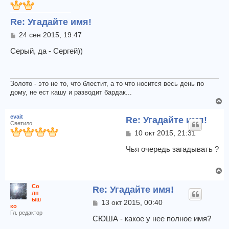
т
а
ь
л
Re: Угадайте имя!
с
у
я
С
24 сен 2015, 19:47
к
о
о
Серый, да - Сергей))
н
б
а
щ
ч
е
а
н
Золото - это не то, что блестит, а то что носится весь день по
л
и
дому, не ест кашу и разводит бардак...
у
е
В
е
evait
Re: Угадайте имя!
р
Светило
н
С
10 окт 2015, 21:31
у
о
т
о
Чья очередь загадывать ?
б
ь
щ
с
В
е
я
е
н
к
Со
Re: Угадайте имя!
и
р
лн
н
е
н
ыш
С
13 окт 2015, 00:40
а
ко
у
о
ч
Гл. редактор
т
о
СЮША - какое у нее полное имя?
а
б
ь