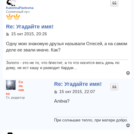
ч
н
а
KaterinaPavlovna
у
Солнечный луч
л
т
у
ь
Re: Угадайте имя!
с
я
С
15 окт 2015, 20:26
к
о
о
Одну мою знакомую друзья называли Олесей, а на самом
н
б
а
деле ее звали иначе. Как?
щ
ч
е
а
н
Золото - это не то, что блестит, а то что носится весь день по
л
и
дому, не ест кашу и разводит бардак...
у
е
В
е
Со
Re: Угадайте имя!
р
лн
н
ыш
С
15 окт 2015, 22:07
ко
у
о
Гл. редактор
т
о
Алёна?
б
ь
щ
с
е
я
н
При солнышке тепло, при матери добро.
к
и
В
н
е
е
а