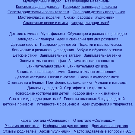
Мультфильмы и видео
Развивающие материалы
Конспекты для педагогов
Раскраски, календари, плакаты
Советы родителям и воспитателям
Сценарии детских праздников
Мастер-классы, поделки
Сказки, рассказы, аудиокниги
Солнечные песни и стихи
Форум для родителей
Детские комиксы
Мультфильмы
Обучающее и развивающее видео
Календари и планеры
Идеи и сценарии для дня рождения
Детские квесты
Раскраски для детей
Поделки и мастер-классы
Логические и развивающие задания
Азбука и обучение чтению
Детские стихи
Занимательные загадки
Занимательная этика
Занимательная география
Занимательная экономика
Занимательная химия
Занимательная физика
Занимательная астрономия
Занимательная океанология
Детские частушки
Песни с нотами
Сказки в аудиоформате
Стенгазеты и бланки
Портфолио (до)школьника
Медали и награды
Дипломы для детей
Сертификаты и грамоты
Новогодние костюмы для детей
Подбор имён и их значение
Советы и идеи для родителей
Рецепты полезных блюд для детей
Детские причёски
Путешествия с ребёнком
Идеи рукоделия и творчества
Карта портала «Солнышко»
О портале «Солнышко»
Реклама на портале
Информация для авторов
Достижения портала
Отзывы родителей
Архив публикаций
Часто задаваемые вопросы (FAQ)