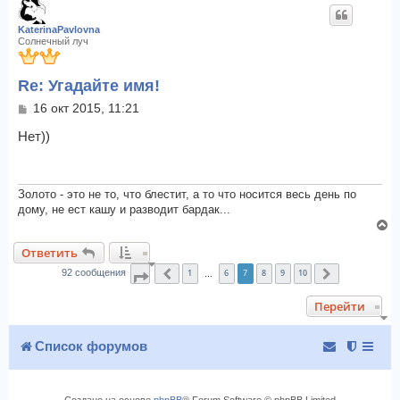
р
ч
н
а
KaterinaPavlovna
у
Солнечный луч
л
т
у
ь
Re: Угадайте имя!
с
я
С
16 окт 2015, 11:21
к
о
о
Нет))
н
б
а
щ
ч
е
а
н
Золото - это не то, что блестит, а то что носится весь день по
л
и
дому, не ест кашу и разводит бардак...
у
е
В
е
Ответить
р
1
6
7
8
9
10
н
92 сообщения
Страница
Пред.
7
из
10
След.
…
у
Перейти
т
ь
с
Список форумов
я
к
н
Создано на основе
phpBB
® Forum Software © phpBB Limited