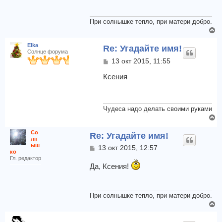
л
щ
с
у
е
я
н
При солнышке тепло, при матери добро.
к
и
В
н
е
е
а
Elka
Re: Угадайте имя!
р
ч
Солнце форума
н
а
С
13 окт 2015, 11:55
у
о
л
т
о
Ксения
у
б
ь
щ
с
е
я
н
Чудеса надо делать своими руками
к
и
В
н
е
е
а
Со
Re: Угадайте имя!
р
ч
лн
н
ыш
а
С
13 окт 2015, 12:57
ко
у
о
л
Гл. редактор
т
о
у
Да, Ксения!
б
ь
щ
с
е
я
н
При солнышке тепло, при матери добро.
к
и
В
н
е
е
а
р