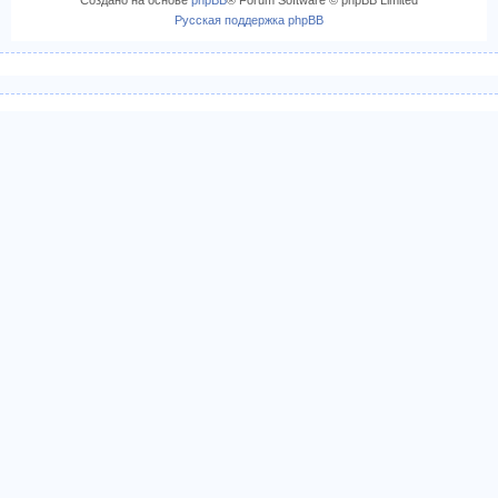
а
Русская поддержка phpBB
ч
а
л
у