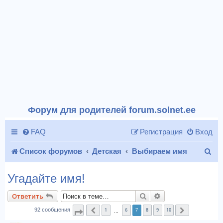
Форум для родителей forum.solnet.ee
FAQ
Регистрация
Вход
П
Список форумов
Детская
Выбираем имя
о
Угадайте имя!
и
Поиск
Расширенный пои
Ответить
с
1
6
7
8
9
10
92 сообщения
Страница
Пред.
7
из
10
След.
…
к