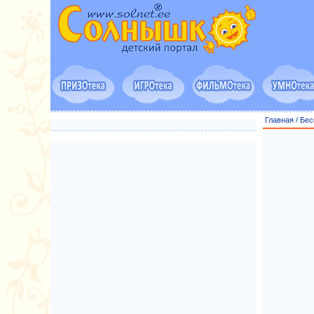
Главная
/
Бес