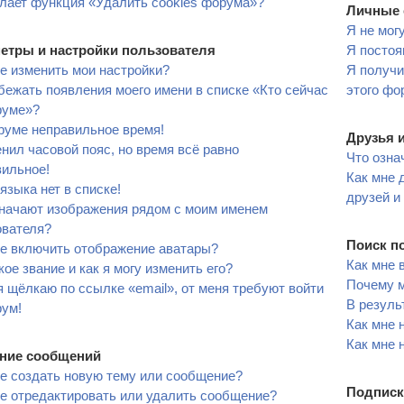
лает функция «Удалить cookies форума»?
Личные 
Я не мог
етры и настройки пользователя
Я постоя
е изменить мои настройки?
Я получи
бежать появления моего имени в списке «Кто сейчас
этого фо
руме»?
руме неправильное время!
Друзья 
нил часовой пояс, но время всё равно
Что озна
вильное!
Как мне 
языка нет в списке!
друзей и
значают изображения рядом с моим именем
ователя?
Поиск п
не включить отображение аватары?
Как мне 
кое звание и как я могу изменить его?
Почему м
я щёлкаю по ссылке «email», от меня требуют войти
В резуль
рум!
Как мне 
Как мне 
ние сообщений
е создать новую тему или сообщение?
Подписк
е отредактировать или удалить сообщение?