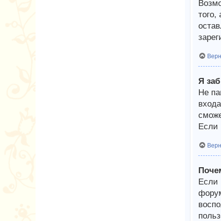
Возмо
того,
остав
зарег
Верн
Я за
Не па
входа
сможе
Если 
Верн
Поче
Если 
форум
воспо
польз