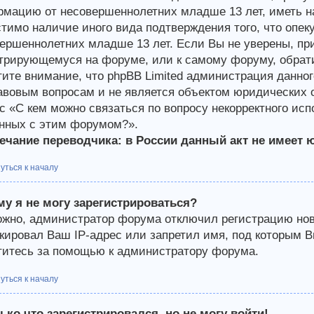
мацию от несовершеннолетних младше 13 лет, иметь на
тимо наличие иного вида подтверждения того, что опе
ершеннолетних младше 13 лет. Если Вы не уверены, при
трирующемуся на форуме, или к самому форуму, обрати
ите внимание, что phpBB Limited администрация данно
авовым вопросам и не является объектом юридических о
с «С кем можно связаться по вопросу некорректного ис
нных с этим форумом?».
чание переводчика: в России данный акт не имеет 
уться к началу
у я не могу зарегистрироваться?
жно, администратор форума отключил регистрацию новы
кировал Ваш IP-адрес или запретил имя, под которым В
итесь за помощью к администратору форума.
уться к началу
ько что зарегистрировался, но не могу войти!