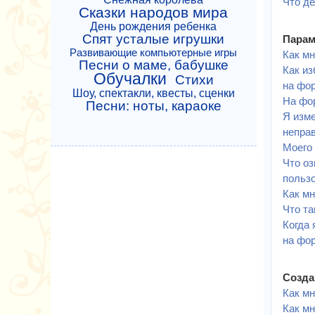
Что де
Сказки народов мира
День рождения ребенка
Спят усталые игрушки
Парам
Развивающие компьютерные игры
Как мн
Песни о маме, бабушке
Как из
Обучалки
Стихи
на фо
Шоу, спектакли, квесты, сценки
На фо
Песни: ноты, караоке
Я изме
непра
Моего 
Что о
польз
Как м
Что та
Когда 
на фо
Созда
Как мн
Как мн