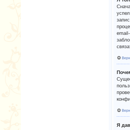
Снача
успел
запис
проце
email
забло
связа
Верн
Почем
Сущес
польз
прове
конфи
Верн
Я дав