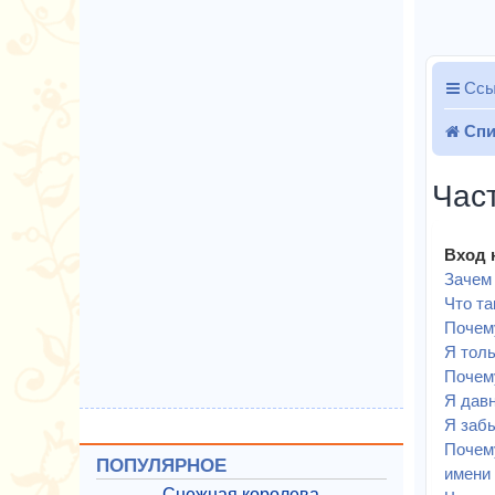
Ссы
Спи
Час
Вход 
Зачем 
Что т
Почему
Я толь
Почему
Я давн
Я забы
Почему
ПОПУЛЯРНОЕ
имени 
Снежная королева