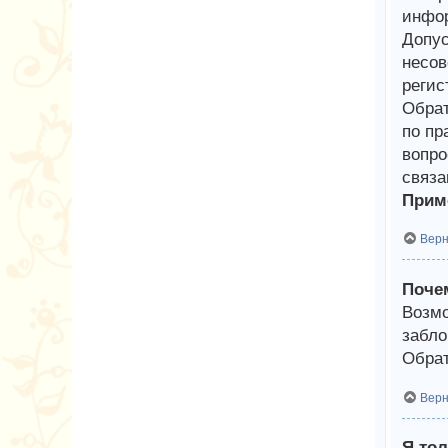
инфор
Допус
несов
регис
Обрат
по пр
вопро
связа
Приме
Верн
Почем
Возмо
забло
Обрат
Верн
Я тол