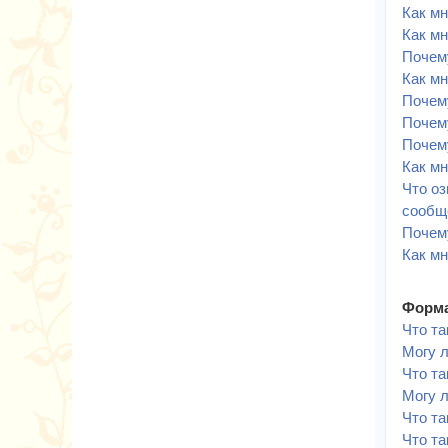
Как мн
Как мн
Почему
Как мн
Почем
Почему
Почем
Как м
Что оз
сообщ
Почем
Как мн
Форма
Что т
Могу 
Что та
Могу 
Что т
Что та