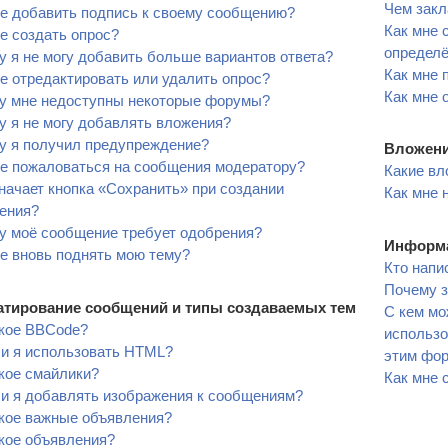
Чем закл
е добавить подпись к своему сообщению?
Как мне 
е создать опрос?
определ
 я не могу добавить больше вариантов ответа?
Как мне 
е отредактировать или удалить опрос?
Как мне 
у мне недоступны некоторые форумы?
 я не могу добавлять вложения?
у я получил предупреждение?
Вложен
не пожаловаться на сообщения модератору?
Какие вл
начает кнопка «Сохранить» при создании
Как мне 
ения?
у моё сообщение требует одобрения?
Информа
е вновь поднять мою тему?
Кто напи
Почему з
тирование сообщений и типы создаваемых тем
С кем мо
акое BBCode?
использо
ли я использовать HTML?
этим фо
кое смайлики?
Как мне 
ли я добавлять изображения к сообщениям?
акое важные объявления?
кое объявления?