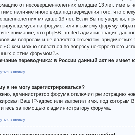
мацию от несовершеннолетних младше 13 лет, иметь на
тимо наличие иного вида подтверждения того, что опе
ершеннолетних младше 13 лет. Если Вы не уверены, при
трирующемуся на форуме, или к самому форуму, обрати
ите внимание, что phpBB Limited администрация данно
авовым вопросам и не является объектом юридических о
с «С кем можно связаться по вопросу некорректного ис
нных с этим форумом?».
чание переводчика: в России данный акт не имеет 
уться к началу
у я не могу зарегистрироваться?
жно, администратор форума отключил регистрацию новы
кировал Ваш IP-адрес или запретил имя, под которым В
итесь за помощью к администратору форума.
уться к началу
ько что зарегистрировался, но не могу войти!