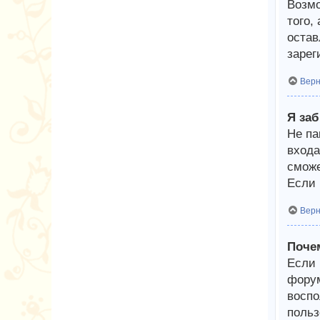
Возмо
того,
остав
зарег
Верн
Я за
Не па
входа
сможе
Если 
Верн
Поче
Если 
форум
воспо
польз