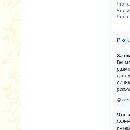
Что т
Что та
Что та
Вход
Заче
Вы мо
разме
допол
личны
реком
Верн
Что 
COPPA
интер