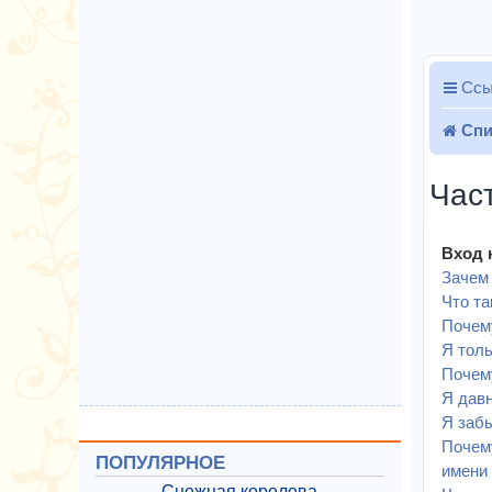
Ссы
Спи
Час
Вход 
Зачем 
Что т
Почему
Я толь
Почему
Я давн
Я забы
Почему
ПОПУЛЯРНОЕ
имени 
Снежная королева