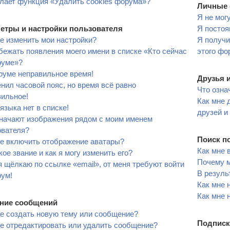
лает функция «Удалить cookies форума»?
Личные 
Я не мог
етры и настройки пользователя
Я постоя
е изменить мои настройки?
Я получи
бежать появления моего имени в списке «Кто сейчас
этого фо
руме»?
руме неправильное время!
Друзья 
нил часовой пояс, но время всё равно
Что озна
вильное!
Как мне 
языка нет в списке!
друзей и
значают изображения рядом с моим именем
ователя?
Поиск п
не включить отображение аватары?
Как мне 
кое звание и как я могу изменить его?
Почему м
я щёлкаю по ссылке «email», от меня требуют войти
В резуль
рум!
Как мне 
Как мне 
ние сообщений
е создать новую тему или сообщение?
Подписк
е отредактировать или удалить сообщение?