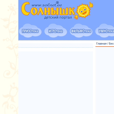
Главная
/
Бес