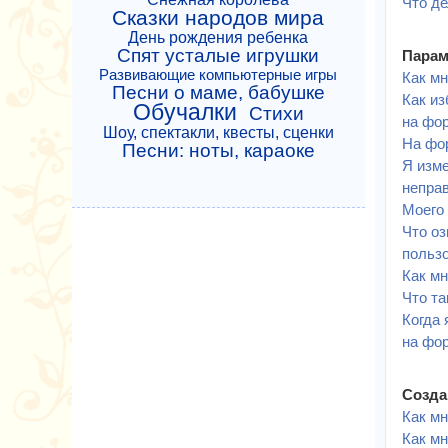
Что де
Сказки народов мира
День рождения ребенка
Спят усталые игрушки
Парам
Развивающие компьютерные игры
Как мн
Песни о маме, бабушке
Как из
Обучалки
Стихи
на фо
Шоу, спектакли, квесты, сценки
На фо
Песни: ноты, караоке
Я изме
непра
Моего 
Что о
польз
Как м
Что та
Когда 
на фо
Созда
Как мн
Как мн