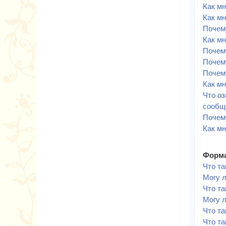
Как мн
Как мн
Почему
Как мн
Почем
Почему
Почем
Как м
Что оз
сообщ
Почем
Как мн
Форма
Что т
Могу 
Что та
Могу 
Что т
Что та