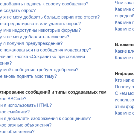
Чем закл
е добавить подпись к своему сообщению?
Как мне 
е создать опрос?
определ
 я не могу добавить больше вариантов ответа?
Как мне 
е отредактировать или удалить опрос?
Как мне 
у мне недоступны некоторые форумы?
 я не могу добавлять вложения?
у я получил предупреждение?
Вложен
не пожаловаться на сообщения модератору?
Какие вл
начает кнопка «Сохранить» при создании
Как мне 
ения?
у моё сообщение требует одобрения?
Информа
е вновь поднять мою тему?
Кто напи
Почему з
тирование сообщений и типы создаваемых тем
С кем мо
акое BBCode?
использо
ли я использовать HTML?
этим фо
кое смайлики?
Как мне 
ли я добавлять изображения к сообщениям?
акое важные объявления?
кое объявления?