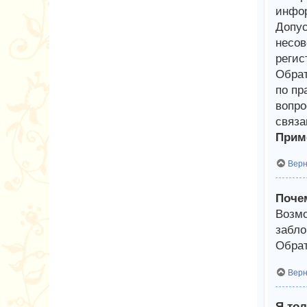
инфор
Допус
несов
регис
Обрат
по пр
вопро
связа
Приме
Верн
Почем
Возмо
забло
Обрат
Верн
Я тол