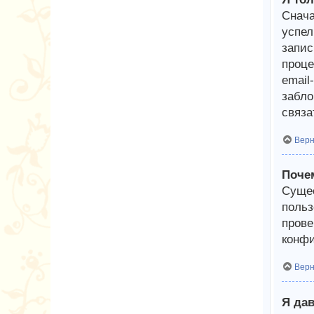
Снача
успел
запис
проце
email
забло
связа
Верн
Почем
Сущес
польз
прове
конфи
Верн
Я дав