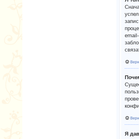
Снача
успел
запис
проце
email
забло
связа
Верн
Почем
Сущес
польз
прове
конфи
Верн
Я дав