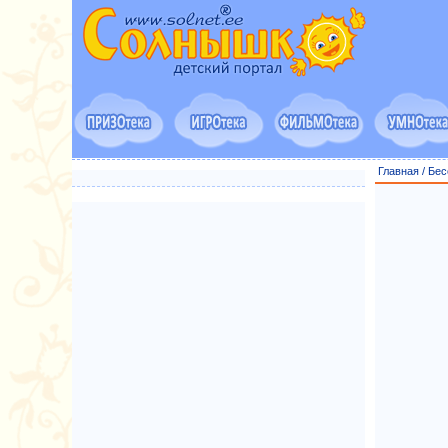
Главная
/
Бес