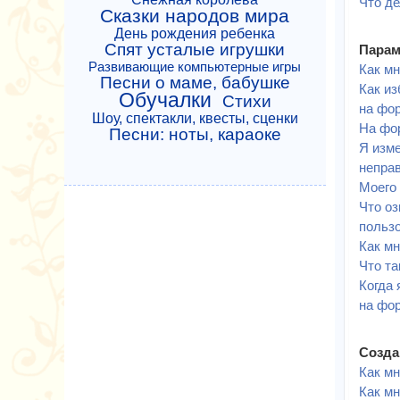
Что де
Сказки народов мира
День рождения ребенка
Спят усталые игрушки
Парам
Развивающие компьютерные игры
Как мн
Песни о маме, бабушке
Как из
Обучалки
Стихи
на фо
Шоу, спектакли, квесты, сценки
На фо
Песни: ноты, караоке
Я изме
непра
Моего 
Что о
польз
Как м
Что та
Когда 
на фо
Созда
Как мн
Как мн