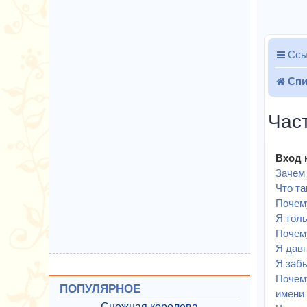
Ссы
Спи
Час
Вход 
Зачем 
Что т
Почему
Я толь
Почему
Я давн
Я забы
Почему
ПОПУЛЯРНОЕ
имени 
Снежная королева