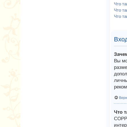
Что т
Что та
Что та
Вход
Заче
Вы мо
разме
допол
личны
реком
Верн
Что 
COPPA
интер