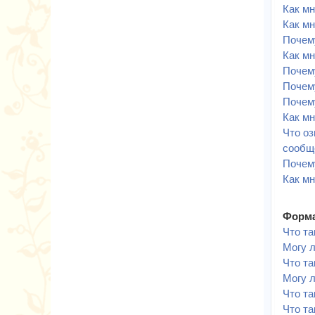
Как мн
Как мн
Почему
Как мн
Почем
Почему
Почем
Как м
Что оз
сообщ
Почем
Как мн
Форма
Что т
Могу 
Что та
Могу 
Что т
Что та