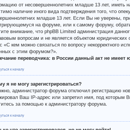
мацию от несовершеннолетних младше 13 лет, иметь на
тимо наличие иного вида подтверждения того, что опе
ершеннолетних младше 13 лет. Если Вы не уверены, при
трирующемуся на форуме, или к самому форуму, обрати
ите внимание, что phpBB Limited администрация данно
авовым вопросам и не является объектом юридических о
с «С кем можно связаться по вопросу некорректного ис
нных с этим форумом?».
чание переводчика: в России данный акт не имеет 
уться к началу
у я не могу зарегистрироваться?
жно, администратор форума отключил регистрацию новы
кировал Ваш IP-адрес или запретил имя, под которым В
итесь за помощью к администратору форума.
уться к началу
ько что зарегистрировался, но не могу войти!