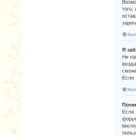
Возмо
того,
остав
зарег
Верн
Я за
Не па
входа
сможе
Если 
Верн
Поче
Если 
форум
воспо
польз