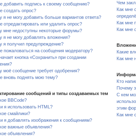
Чем закл
е добавить подпись к своему сообщению?
Как мне 
е создать опрос?
определ
 я не могу добавить больше вариантов ответа?
Как мне 
е отредактировать или удалить опрос?
Как мне 
у мне недоступны некоторые форумы?
 я не могу добавлять вложения?
у я получил предупреждение?
Вложен
не пожаловаться на сообщения модератору?
Какие вл
начает кнопка «Сохранить» при создании
Как мне 
ения?
у моё сообщение требует одобрения?
Информа
е вновь поднять мою тему?
Кто напи
Почему з
тирование сообщений и типы создаваемых тем
С кем мо
акое BBCode?
использо
ли я использовать HTML?
этим фо
кое смайлики?
Как мне 
ли я добавлять изображения к сообщениям?
акое важные объявления?
кое объявления?