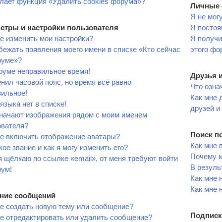
лает функция «Удалить cookies форума»?
Личные 
Я не мог
етры и настройки пользователя
Я постоя
е изменить мои настройки?
Я получи
бежать появления моего имени в списке «Кто сейчас
этого фо
руме»?
руме неправильное время!
Друзья 
нил часовой пояс, но время всё равно
Что озна
вильное!
Как мне 
языка нет в списке!
друзей и
значают изображения рядом с моим именем
ователя?
Поиск п
не включить отображение аватары?
Как мне 
кое звание и как я могу изменить его?
Почему м
я щёлкаю по ссылке «email», от меня требуют войти
В резуль
рум!
Как мне 
Как мне 
ние сообщений
е создать новую тему или сообщение?
Подписк
е отредактировать или удалить сообщение?