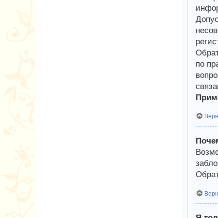
инфор
Допус
несов
регис
Обрат
по пр
вопро
связа
Приме
Верн
Почем
Возмо
забло
Обрат
Верн
Я тол