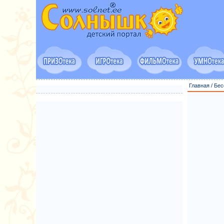
Главная
/
Бес