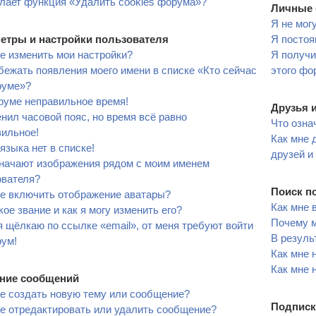
лает функция «Удалить cookies форума»?
Личные 
Я не мог
етры и настройки пользователя
Я постоя
е изменить мои настройки?
Я получи
бежать появления моего имени в списке «Кто сейчас
этого фо
руме»?
руме неправильное время!
Друзья 
нил часовой пояс, но время всё равно
Что озна
вильное!
Как мне 
языка нет в списке!
друзей и
значают изображения рядом с моим именем
ователя?
Поиск п
не включить отображение аватары?
Как мне 
кое звание и как я могу изменить его?
Почему м
я щёлкаю по ссылке «email», от меня требуют войти
В резуль
рум!
Как мне 
Как мне 
ние сообщений
е создать новую тему или сообщение?
Подписк
е отредактировать или удалить сообщение?