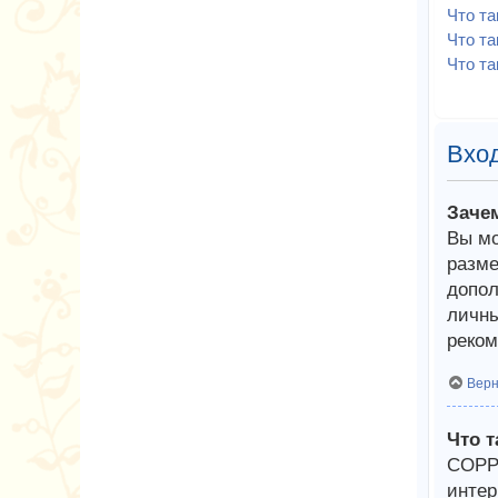
Что т
Что та
Что та
Вход
Заче
Вы мо
разме
допол
личны
реком
Верн
Что 
COPPA
интер