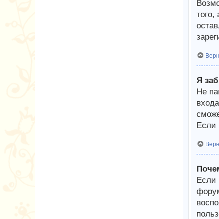
Возмо
того,
остав
зарег
Верн
Я за
Не па
входа
сможе
Если 
Верн
Поче
Если 
форум
воспо
польз