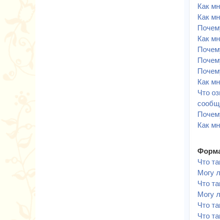
Как мн
Как мн
Почему
Как мн
Почем
Почему
Почем
Как м
Что оз
сообщ
Почем
Как мн
Форма
Что т
Могу 
Что та
Могу 
Что т
Что та