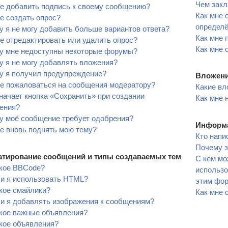
Чем закл
е добавить подпись к своему сообщению?
Как мне 
е создать опрос?
определ
 я не могу добавить больше вариантов ответа?
Как мне 
е отредактировать или удалить опрос?
Как мне 
у мне недоступны некоторые форумы?
 я не могу добавлять вложения?
у я получил предупреждение?
Вложен
не пожаловаться на сообщения модератору?
Какие вл
начает кнопка «Сохранить» при создании
Как мне 
ения?
у моё сообщение требует одобрения?
Информа
е вновь поднять мою тему?
Кто напи
Почему з
тирование сообщений и типы создаваемых тем
С кем мо
акое BBCode?
использо
ли я использовать HTML?
этим фо
кое смайлики?
Как мне 
ли я добавлять изображения к сообщениям?
акое важные объявления?
кое объявления?