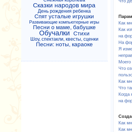
Что де
Сказки народов мира
День рождения ребенка
Спят усталые игрушки
Парам
Развивающие компьютерные игры
Как мн
Песни о маме, бабушке
Как из
Обучалки
Стихи
на фо
Шоу, спектакли, квесты, сценки
На фо
Песни: ноты, караоке
Я изме
непра
Моего 
Что о
польз
Как м
Что та
Когда 
на фо
Созда
Как мн
Как мн