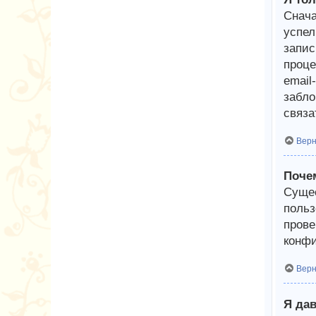
Снача
успел
запис
проце
email
забло
связа
Верн
Почем
Сущес
польз
прове
конфи
Верн
Я дав