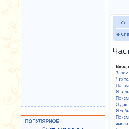
Ссы
Спи
Час
Вход 
Зачем 
Что т
Почему
Я толь
Почему
Я давн
Я забы
Почему
ПОПУЛЯРНОЕ
имени 
Снежная королева