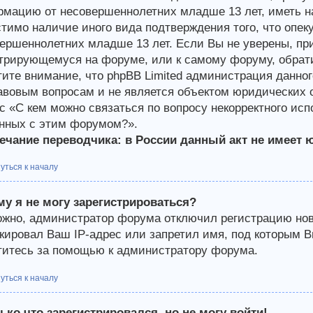
мацию от несовершеннолетних младше 13 лет, иметь на
тимо наличие иного вида подтверждения того, что опе
ершеннолетних младше 13 лет. Если Вы не уверены, при
трирующемуся на форуме, или к самому форуму, обрати
ите внимание, что phpBB Limited администрация данно
авовым вопросам и не является объектом юридических о
с «С кем можно связаться по вопросу некорректного ис
нных с этим форумом?».
чание переводчика: в России данный акт не имеет 
уться к началу
у я не могу зарегистрироваться?
жно, администратор форума отключил регистрацию новы
кировал Ваш IP-адрес или запретил имя, под которым В
итесь за помощью к администратору форума.
уться к началу
ько что зарегистрировался, но не могу войти!