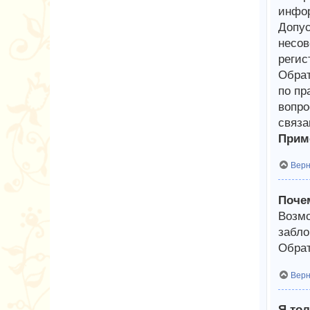
инфор
Допус
несов
регис
Обрат
по пр
вопро
связа
Приме
Верн
Почем
Возмо
забло
Обрат
Верн
Я тол