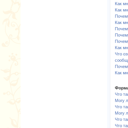
Как мн
Как мн
Почему
Как мн
Почем
Почему
Почем
Как м
Что оз
сообщ
Почем
Как мн
Форма
Что т
Могу 
Что та
Могу 
Что т
Что та