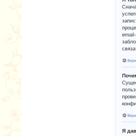
Снача
успел
запис
проце
email
забло
связа
Верн
Почем
Сущес
польз
прове
конфи
Верн
Я дав