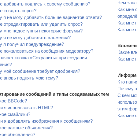
Чем закл
е добавить подпись к своему сообщению?
Как мне 
е создать опрос?
определ
 я не могу добавить больше вариантов ответа?
Как мне 
е отредактировать или удалить опрос?
Как мне 
у мне недоступны некоторые форумы?
 я не могу добавлять вложения?
у я получил предупреждение?
Вложен
не пожаловаться на сообщения модератору?
Какие вл
начает кнопка «Сохранить» при создании
Как мне 
ения?
у моё сообщение требует одобрения?
Информа
е вновь поднять мою тему?
Кто напи
Почему з
тирование сообщений и типы создаваемых тем
С кем мо
акое BBCode?
использо
ли я использовать HTML?
этим фо
кое смайлики?
Как мне 
ли я добавлять изображения к сообщениям?
акое важные объявления?
кое объявления?