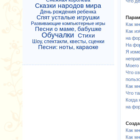
Что де
Сказки народов мира
День рождения ребенка
Спят усталые игрушки
Парам
Развивающие компьютерные игры
Как мн
Песни о маме, бабушке
Как из
Обучалки
Стихи
на фо
Шоу, спектакли, квесты, сценки
На фо
Песни: ноты, караоке
Я изме
непра
Моего 
Что о
польз
Как м
Что та
Когда 
на фо
Созда
Как мн
Как мн