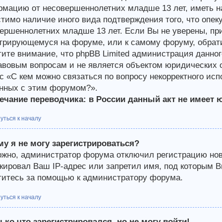
мацию от несовершеннолетних младше 13 лет, иметь на
тимо наличие иного вида подтверждения того, что опе
ершеннолетних младше 13 лет. Если Вы не уверены, при
трирующемуся на форуме, или к самому форуму, обрати
ите внимание, что phpBB Limited администрация данно
авовым вопросам и не является объектом юридических о
с «С кем можно связаться по вопросу некорректного ис
нных с этим форумом?».
чание переводчика: в России данный акт не имеет 
уться к началу
у я не могу зарегистрироваться?
жно, администратор форума отключил регистрацию новы
кировал Ваш IP-адрес или запретил имя, под которым В
итесь за помощью к администратору форума.
уться к началу
ько что зарегистрировался, но не могу войти!