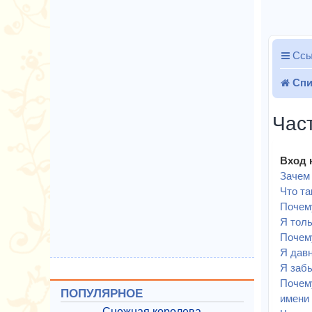
Ссы
Спи
Час
Вход 
Зачем 
Что т
Почему
Я толь
Почему
Я давн
Я забы
Почему
ПОПУЛЯРНОЕ
имени 
Снежная королева