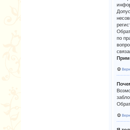
инфор
Допус
несов
регис
Обрат
по пр
вопро
связа
Приме
Верн
Почем
Возмо
забло
Обрат
Верн
Я тол