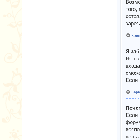
Возмо
того,
остав
зарег
Верн
Я за
Не па
входа
сможе
Если 
Верн
Поче
Если 
форум
воспо
польз