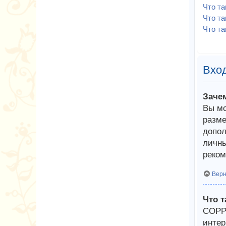
Что т
Что та
Что та
Вход
Заче
Вы мо
разме
допол
личны
реком
Верн
Что 
COPPA
интер