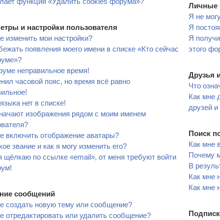
лает функция «Удалить cookies форума»?
Личные 
Я не мог
етры и настройки пользователя
Я постоя
е изменить мои настройки?
Я получи
бежать появления моего имени в списке «Кто сейчас
этого фо
руме»?
руме неправильное время!
Друзья 
нил часовой пояс, но время всё равно
Что озна
вильное!
Как мне 
языка нет в списке!
друзей и
значают изображения рядом с моим именем
ователя?
Поиск п
не включить отображение аватары?
Как мне 
кое звание и как я могу изменить его?
Почему м
я щёлкаю по ссылке «email», от меня требуют войти
В резуль
рум!
Как мне 
Как мне 
ние сообщений
е создать новую тему или сообщение?
Подписк
е отредактировать или удалить сообщение?