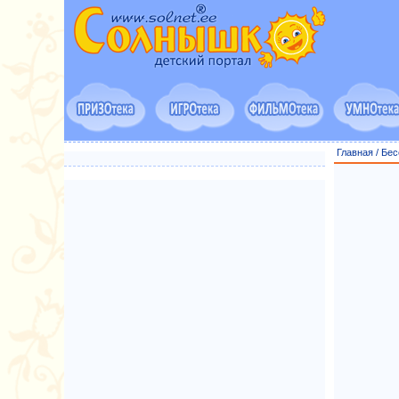
Главная
/
Бес