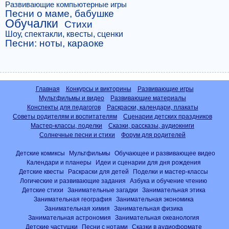
Развивающие компьютерные игры
Песни о маме, бабушке
Обучалки
Стихи
Шоу, спектакли, квесты, сценки
Песни: ноты, караоке
Главная
Конкурсы и викторины
Развивающие игры
Мультфильмы и видео
Развивающие материалы
Конспекты для педагогов
Раскраски, календари, плакаты
Советы родителям и воспитателям
Сценарии детских праздников
Мастер-классы, поделки
Сказки, рассказы, аудиокниги
Солнечные песни и стихи
Форум для родителей
Детские комиксы
Мультфильмы
Обучающее и развивающее видео
Календари и планеры
Идеи и сценарии для дня рождения
Детские квесты
Раскраски для детей
Поделки и мастер-классы
Логические и развивающие задания
Азбука и обучение чтению
Детские стихи
Занимательные загадки
Занимательная этика
Занимательная география
Занимательная экономика
Занимательная химия
Занимательная физика
Занимательная астрономия
Занимательная океанология
Детские частушки
Песни с нотами
Сказки в аудиоформате