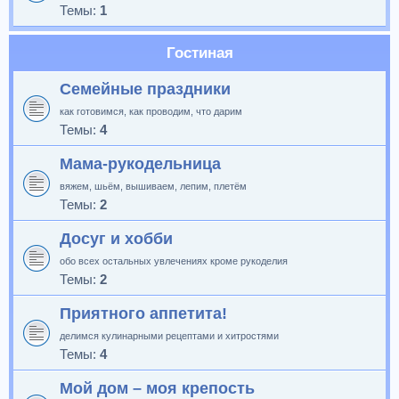
Темы:
1
Гостиная
Семейные праздники
как готовимся, как проводим, что дарим
Темы:
4
Мама-рукодельница
вяжем, шьём, вышиваем, лепим, плетём
Темы:
2
Досуг и хобби
обо всех остальных увлечениях кроме рукоделия
Темы:
2
Приятного аппетита!
делимся кулинарными рецептами и хитростями
Темы:
4
Мой дом – моя крепость