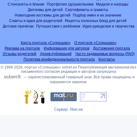
Стенгазеты и бланки
Портфолио (до)школьника
Медали и награды
Дипломы для детей
Сертификаты и грамоты
Новогодние костюмы для детей
Подбор имён и их значение
Советы и идеи для родителей
Рецепты полезных блюд для детей
Детские причёски
Путешествия с ребёнком
Идеи рукоделия и творчества
Карта портала «Солнышко»
О портале «Солнышко»
Реклама на портале
Информация для авторов
Достижения портала
Отзывы родителей
Архив публикаций
Часто задаваемые вопросы (FAQ)
Политика конфиденциальности портала
Контакты
© 1999-2026, портал «Солнышко»
solnet.ee
Перепубликация материалов без
письменного согласия редакции и авторов
запрещена
solnet®
— зарегистрированный товарный знак. Все права защищены и
охраняются законом.
Сервер: fiber.ee