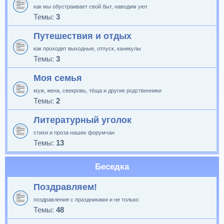
как мы обустраивает свой быт, наводим уют
Темы:
3
Путешествия и отдых
как проходят выходные, отпуск, каникулы
Темы:
3
Моя семья
муж, жена, свекровь, тёща и другие родственники
Темы:
2
Литературный уголок
стихи и проза наших форумчан
Темы:
13
Беседка
Поздравляем!
поздравления с праздниками и не только
Темы:
48